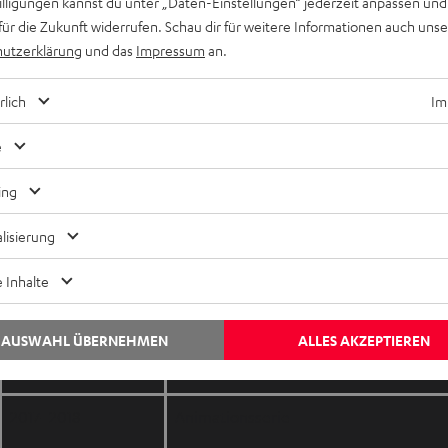
willigungen kannst du unter „Daten-Einstellungen“ jederzeit anpassen und
für die Zukunft widerrufen. Schau dir für weitere Informationen auch uns
utzerklärung
und das
Impressum
an.
2008–2014
Animationsserie
rlich
Im
2014–2018
Animationsserie& Animationskurzfilm
e
ing
2015
Film
lisierung
2016
Film
 Inhalte
AUSWAHL ÜBERNEHMEN
ALLES AKZEPTIEREN
2017
Film
2017–2018
Animationsserie