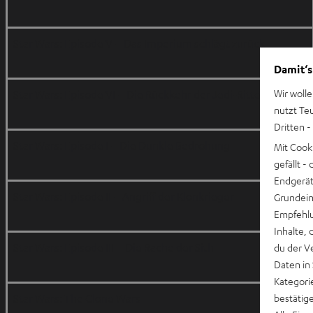
Star Wars: Episode V – Das Imperium schlägt zurück
Damit‘s
Wir wolle
Star Wars: Episode VI – Die Rückkehr der Jedi-Ritter
nutzt Te
Dritten -
Star Wars: Episode I – Die Dunkle Bedrohung
Mit Cook
gefällt 
Endgerät.
Star Wars: Episode II – Angriff der Klonkrieger
Grundeins
Empfehlu
Inhalte, 
Star Wars: Episode III – Die Rache der Sith
du der V
Daten in
Kategori
Star Wars: The Clone Wars
bestätig