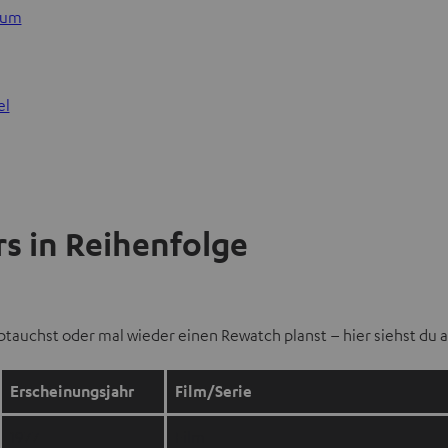
sum
el
rs in Reihenfolge
abtauchst oder mal wieder einen Rewatch planst – hier siehst du a
Erscheinungsjahr
Film/Serie
1977
Film