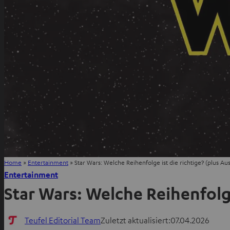
Home
»
Entertainment
»
Star Wars: Welche Reihenfolge ist die richtige? (plus Aus
Entertainment
Star Wars: Welche Reihenfolge 
Teufel Editorial Team
Zuletzt aktualisiert:
07.04.2026