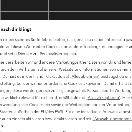
1980
Film
 nach dir klingt
n dir ein sicheres Surferlebnis bieten, das genau zu deinen Interessen pas
1983
Film
ufel auf diesen Webseiten Cookies und andere Tracking-Technologien – 
 und setzt Dienste zur Personalisierung ein.
1999
Film
ies verarbeiten wir und andere Marketingpartner Daten von dir und lernen
- durch dein Verhalten auf unserer Website und Informationen von deinem
 Du hast es in der Hand: Klickst du auf
„Alles ablehnen“
bestätigst du uns
2002
Film
tellung, bei der wir nur erforderliche Cookies aktivieren. Damit erhältst 
ngen, diese werden jedoch zufällig ausgewählt. Personalisierte Werbung
die wirklich relevant für dich sind, erhältst du mit
„Alles akzeptieren“
. Hier 
2005
Film
erwendung aller Cookies ein sowie der Weitergabe und der Verarbeitung 
 Staaten außerhalb der EU/des EWR. Für eine individuelle Auswahl kannst 
e auch einzeln aktivieren bzw. deaktivieren und mit
„Auswahl übernehme
2008
Animationsfilm
en.