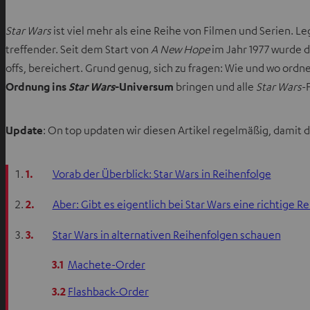
Star Wars
ist viel mehr als eine Reihe von Filmen und Serien. 
treffender. Seit dem Start von
A New Hope
im Jahr 1977 wurde 
offs, bereichert. Grund genug, sich zu fragen: Wie und wo ord
Ordnung ins
Star Wars
-Universum
bringen und alle
Star Wars
-
Update
: On top updaten wir diesen Artikel regelmäßig, damit
1.
Vorab der Überblick: Star Wars in Reihenfolge
2.
Aber: Gibt es eigentlich bei Star Wars eine richtige R
3.
Star Wars in alternativen Reihenfolgen schauen
3.1
Machete-Order
3.2
Flashback-Order