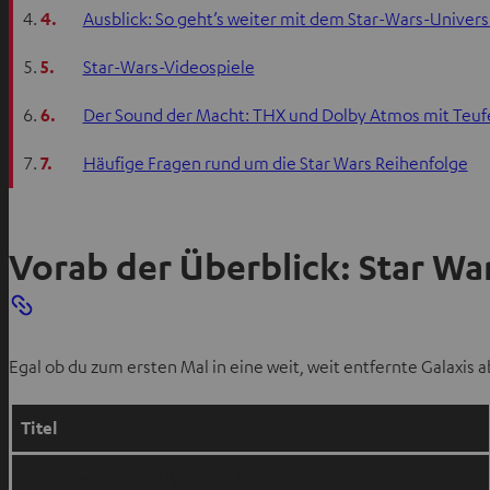
4.
Ausblick: So geht’s weiter mit dem Star-Wars-Univer
5.
Star-Wars-Videospiele
6.
Der Sound der Macht: THX und Dolby Atmos mit Teuf
7.
Häufige Fragen rund um die Star Wars Reihenfolge
Vorab der Überblick: Star Wa
Egal ob du zum ersten Mal in eine weit, weit entfernte Galaxis 
Titel
Star Wars: Episode IV – Eine Neue Hoffnung