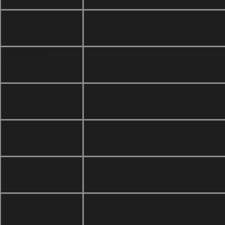
2018
Film
2018–2020
Animationsserie
2019
Film
Seit 2019
Serie
Seit 2021
Animationsserie
Seit 2021
Serie