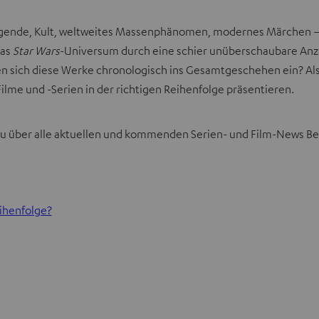
Legende, Kult, weltweites Massenphänomen, modernes Märchen – a
das
Star Wars
-Universum durch eine schier unüberschaubare Anzah
nen sich diese Werke chronologisch ins Gesamtgeschehen ein? Als
Filme und -Serien in der richtigen Reihenfolge präsentieren.
 du über alle aktuellen und kommenden Serien- und Film-News Be
eihenfolge?