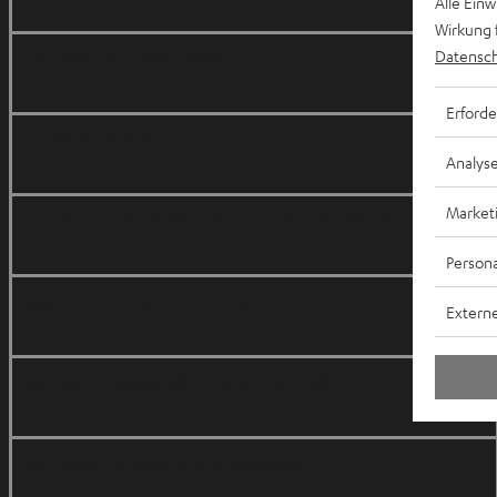
Alle Ein
Wirkung 
Datensch
Star Wars: The Clone Wars
Erforde
Star Wars: Rebels
Analys
Market
Star Wars: Episode VII – Das Erwachen der Macht
Persona
Rogue One: A Star Wars Story
Externe
Star Wars: Episode VIII – Die letzten Jedi
Star Wars: Die Mächte des Schicksals