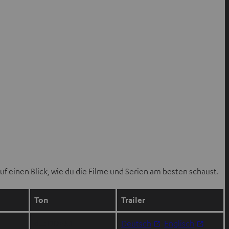
uf einen Blick, wie du die Filme und Serien am besten schaust.
Ton
Trailer
I
I
dt.: DD+ 5.1
Deutsch
;
Englisch