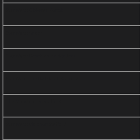
Star Wars: Obi-Wan Kenobi
Star Wars: Andor
Star Wars: Geschichten der Jedi
Star Wars: The Bad Batch Staffel 2
The Mandalorian Staffel 3
Star Wars: Visionen Staffel 2