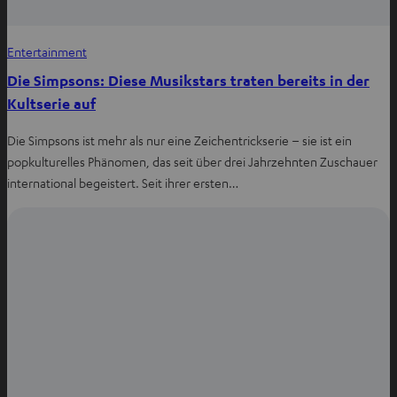
Entertainment
Die Simpsons: Diese Musikstars traten bereits in der
Kultserie auf
Die Simpsons ist mehr als nur eine Zeichentrickserie – sie ist ein
popkulturelles Phänomen, das seit über drei Jahrzehnten Zuschauer
international begeistert. Seit ihrer ersten…