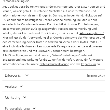
Personalisierung ein.
n
Mit Cookies verarbeiten wir und andere Marketingpartner Daten von dir und
Audio-Lexikon
T
lernen, was dir gefällt - durch dein Verhalten auf unserer Website und
Ratgeber
Informationen von deinem Endgerät. Du hast es in der Hand: Klickst du auf
a
Wissen
„Alles ablehnen“
bestätigst du unsere Grundeinstellung, bei der wir nur
b
erforderliche Cookies aktivieren. Damit erhältst du zwar Empfehlungen,
Inside
ö
diese werden jedoch zufällig ausgewählt. Personalisierte Werbung und
Entertainment
Inhalte, die wirklich relevant für dich sind, erhältst du mit
„Alles akzeptieren“
.
f
Im neuen Tab öffnen
Shop
Hier willigst du der Verwendung aller Cookies ein sowie der Weitergabe und
f
der Verarbeitung deiner Daten in Staaten außerhalb der EU/des EWR. Für
Kontakt
n
eine individuelle Auswahl kannst du jede Kategorie auch einzeln aktivieren
Newsletter
bzw. deaktivieren und mit
„Auswahl übernehmen“
bestätigen.
e
Netiquette
Alle Einwilligungen kannst du unter „Daten-Einstellungen“ jederzeit
n
anpassen und mit Wirkung für die Zukunft widerrufen. Schau dir für weitere
Daten-Einstellungen
Informationen auch unsere
Datenschutzerklärung
und das
Impressum
an.
Datenschutz
Impressum
Erforderlich
Immer aktiv
Deutsch
English
Analyse
Français
Nederlands
Marketing
Polski
Español
Personalisierung