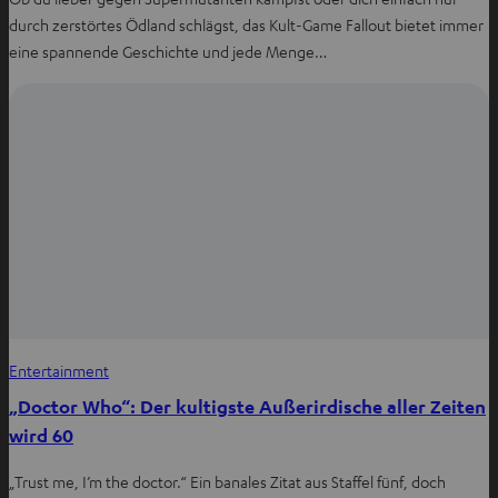
durch zerstörtes Ödland schlägst, das Kult-Game Fallout bietet immer
eine spannende Geschichte und jede Menge…
Entertainment
„Doctor Who“: Der kultigste Außerirdische aller Zeiten
wird 60
„Trust me, I’m the doctor.“ Ein banales Zitat aus Staffel fünf, doch