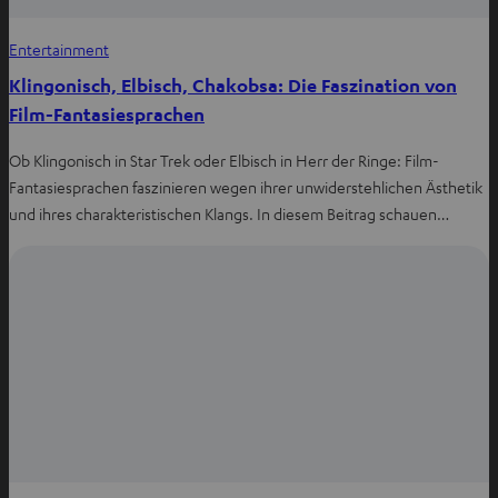
Entertainment
Klingonisch, Elbisch, Chakobsa: Die Faszination von
Film-Fantasiesprachen
Ob Klingonisch in Star Trek oder Elbisch in Herr der Ringe: Film-
Fantasiesprachen faszinieren wegen ihrer unwiderstehlichen Ästhetik
und ihres charakteristischen Klangs. In diesem Beitrag schauen…