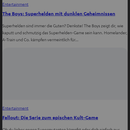
Entertainment
The Boys: Superhelden mit dunklen Geheimnissen
Superhelden sind immer die Guten? Denkste! The Boys zeigt dir, wie
kaputt und schmutzig das Superhelden-Game sein kann. Homelander,
A-Train und Co. kämpfen vermeintlich für…
Entertainment
Fallout: Die Serie zum epischen Kult-Game
Ob du lieber gegen Supermutanten kämpfst oder dich einfach nur