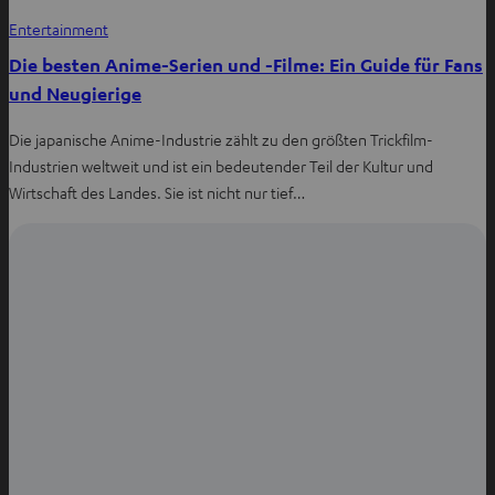
Entertainment
Die besten Anime-Serien und -Filme: Ein Guide für Fans
und Neugierige
Die japanische Anime-Industrie zählt zu den größten Trickfilm-
Industrien weltweit und ist ein bedeutender Teil der Kultur und
Wirtschaft des Landes. Sie ist nicht nur tief…