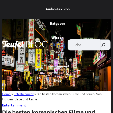
Audio-Lexikon
Ratgeber
Wissen
Suche
Inside
Entertainment
Shop
Home
»
Entertainment
»
Die besten koreanischen Filme und Serien: Von
Intrigen, Liebe und Rache
Entertainment
Die besten koreanischen Filme und