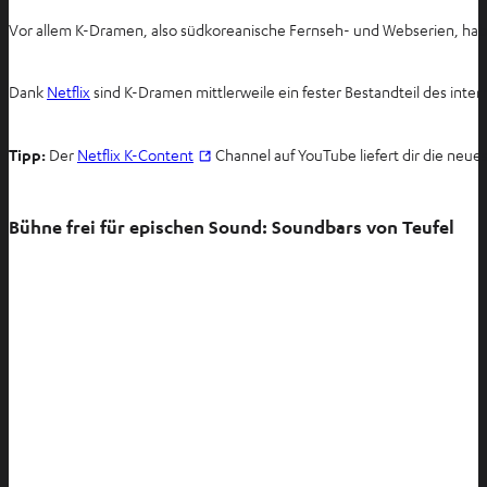
Vor allem K-Dramen, also südkoreanische Fernseh- und Webserien, habe
Dank
Netflix
sind K-Dramen mittlerweile ein fester Bestandteil des int
I
Tipp:
Der
Netflix K-Content
Channel auf YouTube liefert dir die neues
m
n
Bühne frei für epischen Sound: Soundbars von Teufel
e
u
e
n
T
a
b
ö
f
f