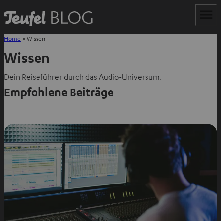
Home
»
Wissen
Wissen
Dein Reiseführer durch das Audio-Universum.
Empfohlene Beiträge