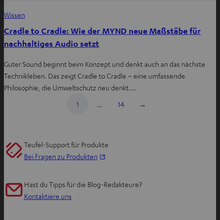
Wissen
Cradle to Cradle: Wie der MYND neue Maßstäbe für
nachhaltiges Audio setzt
Guter Sound beginnt beim Konzept und denkt auch an das nächste
Technikleben. Das zeigt Cradle to Cradle – eine umfassende
Philosophie, die Umweltschutz neu denkt.…
1
…
14
→
Teufel-Support für Produkte
I
Bei Fragen zu Produkten
m
n
Hast du Tipps für die Blog-Redakteure?
e
Kontaktiere uns
u
e