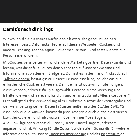
I
Einkaufen bei Teufel
m
Damit‘s nach dir klingt
n
8 Wochen Rückgaberecht
e
Wir wollen dir ein sicheres Surferlebnis bieten, das genau zu deinen
Direkt vom Hersteller
Interessen passt. Dafür nutzt Teufel auf diesen Webseiten Cookies und
u
andere Tracking-Technologien – auch von Dritten - und setzt Dienste zur
7 Teufel Shops
e
Personalisierung ein.
n
Mit Cookies verarbeiten wir und andere Marketingpartner Daten von dir und
Audio-Lexikon
lernen, was dir gefällt - durch dein Verhalten auf unserer Website und
T
Ratgeber
Informationen von deinem Endgerät. Du hast es in der Hand: Klickst du auf
a
Wissen
„Alles ablehnen“
bestätigst du unsere Grundeinstellung, bei der wir nur
b
erforderliche Cookies aktivieren. Damit erhältst du zwar Empfehlungen,
Inside
diese werden jedoch zufällig ausgewählt. Personalisierte Werbung und
ö
Entertainment
Inhalte, die wirklich relevant für dich sind, erhältst du mit
„Alles akzeptieren“
.
f
Im neuen Tab öffnen
Hier willigst du der Verwendung aller Cookies ein sowie der Weitergabe und
Shop
f
der Verarbeitung deiner Daten in Staaten außerhalb der EU/des EWR. Für
Kontakt
eine individuelle Auswahl kannst du jede Kategorie auch einzeln aktivieren
n
Newsletter
bzw. deaktivieren und mit
„Auswahl übernehmen“
bestätigen.
e
Alle Einwilligungen kannst du unter „Daten-Einstellungen“ jederzeit
Netiquette
n
anpassen und mit Wirkung für die Zukunft widerrufen. Schau dir für weitere
Daten-Einstellungen
Informationen auch unsere
Datenschutzerklärung
und das
Impressum
an.