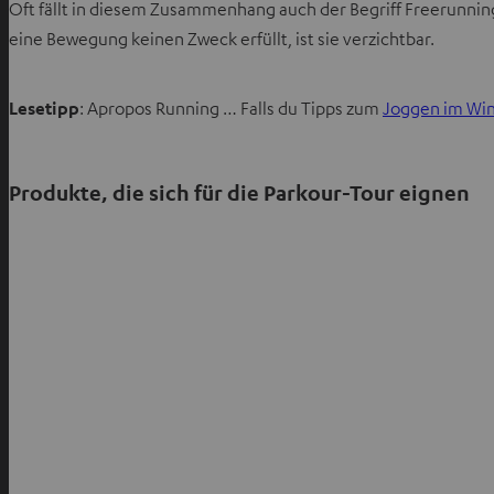
Oft fällt in diesem Zusammenhang auch der Begriff Freerunning
T
eine Bewegung keinen Zweck erfüllt, ist sie verzichtbar.
a
b
ö
Lesetipp
: Apropos Running … Falls du Tipps zum
Joggen im Win
f
f
n
Produkte, die sich für die Parkour-Tour eignen
e
n