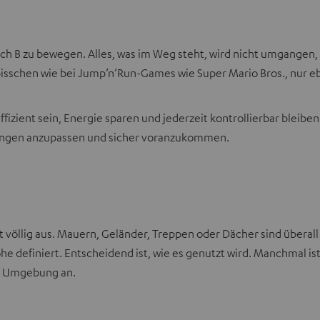
A nach B zu bewegen. Alles, was im Weg steht, wird nicht umgan
 bisschen wie bei Jump’n’Run-Games wie Super Mario Bros., nur 
izient sein, Energie sparen und jederzeit kontrollierbar bleibe
ungen anzupassen und sicher voranzukommen.
cht völlig aus. Mauern, Geländer, Treppen oder Dächer sind übera
he definiert. Entscheidend ist, wie es genutzt wird. Manchmal is
ie Umgebung an.