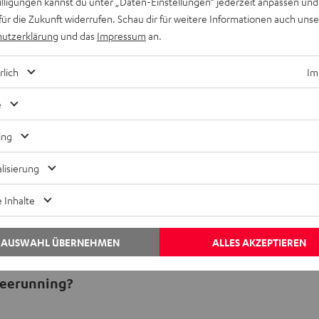
willigungen kannst du unter „Daten-Einstellungen“ jederzeit anpassen und
für die Zukunft widerrufen. Schau dir für weitere Informationen auch uns
utzerklärung
und das
Impressum
an.
Inhalt von YouTube
rlich
Im
EINMALIG ZUSTIMMEN UND ANZEIGEN
e
Externe Inhalte immer anzeigen? In den Daten‑Einstellungen aktivieren
ing
lisierung
 Inhalte
AUSWAHL ÜBERNEHMEN
ALLES AKZEPTIEREN
reerunning?