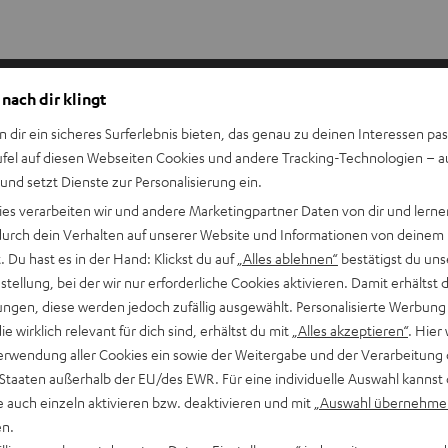
schreibung
 nach dir klingt
hneller, lauforientierter Sprung, bei dem das Hindernis mögli
n dir ein sicheres Surferlebnis bieten, das genau zu deinen Interessen pas
ufel auf diesen Webseiten Cookies und andere Tracking-Technologien – 
hr stabiler und vielseitiger Sprung, ideal für Einsteiger und kon
 und setzt Dienste zur Personalisierung ein.
ies verarbeiten wir und andere Marketingpartner Daten von dir und lernen
zielt kontrollierte Landung auf kleiner Fläche, entscheidend für
- durch dein Verhalten auf unserer Website und Informationen von deinem
 Du hast es in der Hand: Klickst du auf
„Alles ablehnen“
bestätigst du uns
chnik zur Energieverteilung nach Sprüngen, reduziert die Belast
tellung, bei der wir nur erforderliche Cookies aktivieren. Damit erhältst 
ngen, diese werden jedoch zufällig ausgewählt. Personalisierte Werbung
äziser Sprung auf eine klar definierte Zielfläche, Fokus auf Genaui
die wirklich relevant für dich sind, erhältst du mit
„Alles akzeptieren“
. Hier 
erwendung aller Cookies ein sowie der Weitergabe und der Verarbeitung 
rung auf ein vertikales Hindernis mit anschließendem Festhalte
 Staaten außerhalb der EU/des EWR. Für eine individuelle Auswahl kannst 
tzung der Wand, um Höhe zu gewinnen und sich nach oben wei
e auch einzeln aktivieren bzw. deaktivieren und mit
„Auswahl übernehme
en.
stoßen an einer Wand oder Fläche, um die Bewegungsrichtung z