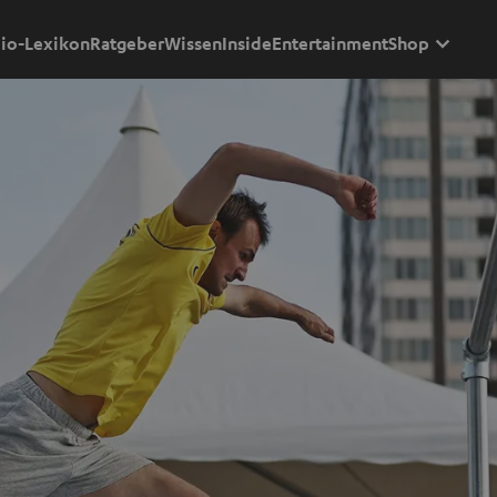
io-Lexikon
Ratgeber
Wissen
Inside
Entertainment
Shop