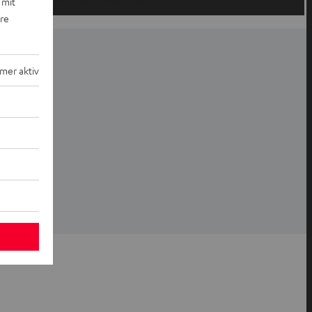
 mit
ere
mer aktiv