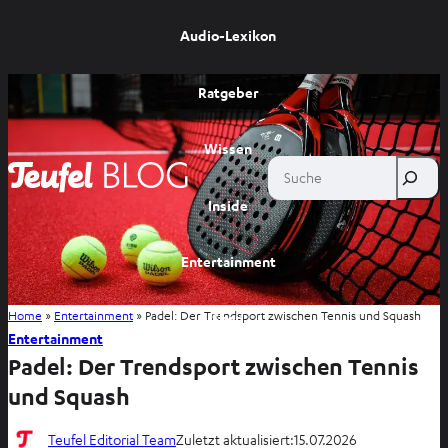
Audio-Lexikon
Ratgeber
Wissen
Suche
Inside
Entertainment
Home
»
Entertainment
»
Padel: Der Trendsport zwischen Tennis und Squash
Shop
Entertainment
Padel: Der Trendsport zwischen Tennis
und Squash
Teufel Editorial Team
Zuletzt aktualisiert:
15.07.2026