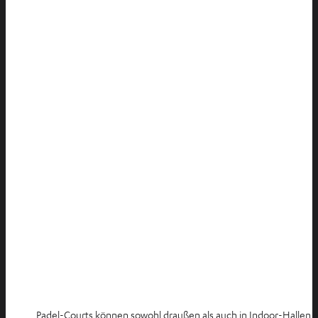
Padel-Courts können sowohl draußen als auch in Indoor-Hallen g