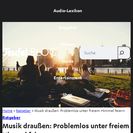
Audio-Lexikon
Ratgeber
Wissen
Suche
Inside
Entertainment
Shop
Home
»
Ratgeber
»
Musik draußen: Problemlos unter freiem Himmel feiern
Ratgeber
Musik draußen: Problemlos unter freiem