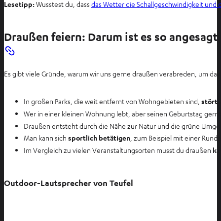
Lesetipp:
Wusstest du, dass
das Wetter die Schallgeschwindigkeit un
Draußen feiern: Darum ist es so angesagt
Es gibt viele Gründe, warum wir uns gerne draußen verabreden, um das 
In großen Parks, die weit entfernt von Wohngebieten sind,
stört
Wer in einer kleinen Wohnung lebt, aber seinen Geburtstag gerne
Draußen entsteht durch die Nähe zur Natur und die grüne Umgeb
Man kann sich
sportlich betätigen
, zum Beispiel mit einer Runde
Im Vergleich zu vielen Veranstaltungsorten musst du draußen
ke
Outdoor-Lautsprecher von Teufel