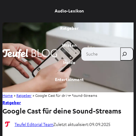
Audio-Lexikon
Ratgeber
Wissen
Suche
Inside
Entertainment
Home
»
Ratgeber
»
Google Cast für deine Sound-Streams
Shop
Ratgeber
Google Cast für deine Sound-Streams
Teufel Editorial Team
Zuletzt aktualisiert:
09.09.2025