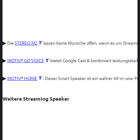
I
▶ Die
STEREO M2
lassen keine Wünsche offen, wenn es um Streaming 
m
n
I
▶
MOTIV® GO VOICE
bietet Google Cast & kombiniert leistungsstark
e
m
u
n
I
▶
MOTIV® HOME
: Dieser Smart Speaker ist ein wahrer All-in-one-P
e
e
m
n
u
n
T
e
Weitere Streaming Speaker
e
a
n
u
b
T
e
ö
a
n
f
b
T
f
ö
a
n