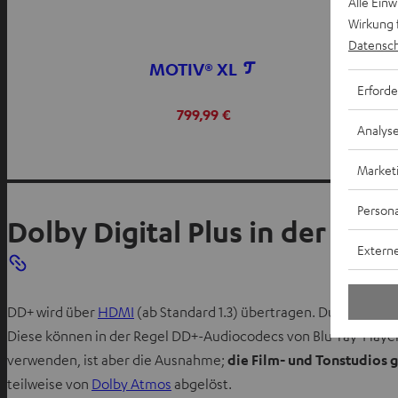
Alle Ein
Wirkung 
Datensch
MOTIV® XL
Erforde
799,99 €
Analys
Market
Persona
Dolby Digital Plus in der Prax
Externe
DD+ wird über
HDMI
(ab Standard 1.3) übertragen. Du solltest a
Diese können in der Regel DD+-Audiocodecs von Blu-ray-Playe
verwenden, ist aber die Ausnahme;
die Film- und Tonstudios g
teilweise von
Dolby Atmos
abgelöst.