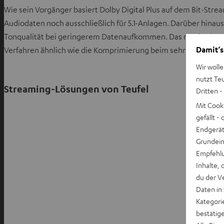
Wie sein Vorgänger basiert Dolby Digital Plus auf dem Bit-Stre
Audiodaten noch ausschließlich für 5.1-Anlagen. Darüber hinau
Tonqualität bei geringerem Datenaufkommen. Das macht den St
Damit‘s
Verfahren ähnlich wie die Komprimierung beim sehr weit verb
Wir wolle
nutzt Te
Streaming-Lösungen von Teufel
Dritten -
Mit Cook
gefällt 
Endgerät.
Grundeins
Empfehlu
Inhalte, 
du der V
Daten in
Kategori
bestätig