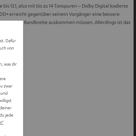
s 13.1, also mit bis zu 14 Tonspuren – Dolby Digital kodierte
 DD+ erreicht gegenüber seinem Vorgänger eine bessere
 begrenzter Bandbreite auskommen müssen. Allerdings ist das
st. Dafür
auch von
, was dir
ere
du zwar
 und
willigst
deiner
du jede
n“