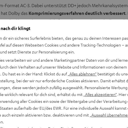
am-Format AC-3. Dabei unterstützt DD+ jedoch Mehrkanalsysteme bi
s hat Dolby das
Komprimierungsverfahren deutlich verbessert
.
andard besonders attraktiv für Online-Angebote, da diese mit
 nach dir klingt
reiteten
MP3-Format
verlustbehaftet.
n dir ein sicheres Surferlebnis bieten, das genau zu deinen Interessen pas
ufel auf diesen Webseiten Cookies und andere Tracking-Technologien – 
 und setzt Dienste zur Personalisierung ein.
ies verarbeiten wir und andere Marketingpartner Daten von dir und lernen
- durch dein Verhalten auf unserer Website und Informationen von deinem
 Du hast es in der Hand: Klickst du auf
„Alles ablehnen“
bestätigst du uns
tellung, bei der wir nur erforderliche Cookies aktivieren. Damit erhältst 
ngen, diese werden jedoch zufällig ausgewählt. Personalisierte Werbung
die wirklich relevant für dich sind, erhältst du mit
„Alles akzeptieren“
. Hier 
erwendung aller Cookies ein sowie der Weitergabe und der Verarbeitung 
 Staaten außerhalb der EU/des EWR. Für eine individuelle Auswahl kannst 
e auch einzeln aktivieren bzw. deaktivieren und mit
„Auswahl übernehme
en.