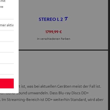
 mit
ere
STEREO L 2
mer aktiv
1799,99 €
In verschiedenen Farben
gestattet ist, was bei aktuellen Geräten meist der Fall ist.
 Surround-Sound umwandeln. Dass Blu-ray Discs DD+
. Im Streaming-Bereich ist DD+ weiterhin Standard, wird aber