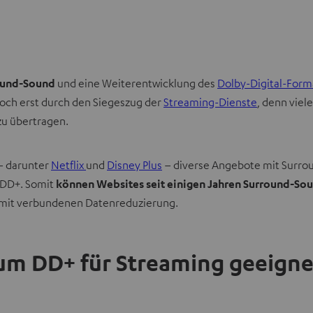
ound-Sound
und eine Weiterentwicklung des
Dolby-Digital-Form
och erst durch den Siegeszug der
Streaming-Dienste
, denn viel
u übertragen.
 – darunter
Netflix
und
Disney Plus
– diverse Angebote mit Surroun
 DD+. Somit
können Websites seit einigen Jahren Surround-Sou
amit verbundenen Datenreduzierung.
m DD+ für Streaming geeignet