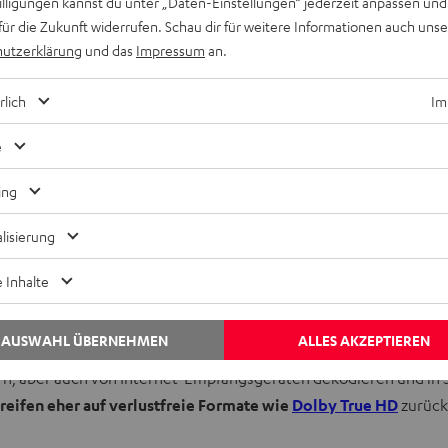
willigungen kannst du unter „Daten-Einstellungen“ jederzeit anpassen und
für die Zukunft widerrufen. Schau dir für weitere Informationen auch uns
utzerklärung
und das
Impressum
an.
STEREO M 2
rlich
Im
899,99 €
e
In verschiedenen Farben
ing
lisierung
is
 Inhalte
AUSWAHL ÜBERNEHMEN
ALLES AKZEPTIEREN
lso darauf achten, dass der
AV-Receiver
mit einer HDMI-Buchse aus
rn, aber auch von Internet-Empfangsgeräten dekodieren und in
reifen eher auf verlustfreie Formate wie
Dolby True HD
zurück