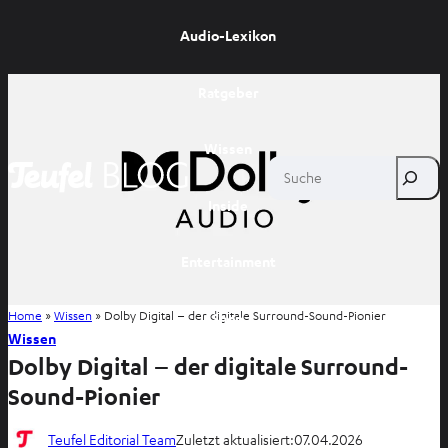
Audio-Lexikon
Ratgeber
Wissen
Suche
Inside
Entertainment
Home
»
Wissen
»
Dolby Digital – der digitale Surround-Sound-Pionier
Shop
Wissen
Dolby Digital – der digitale Surround-
Sound-Pionier
Teufel Editorial Team
Zuletzt aktualisiert:
07.04.2026