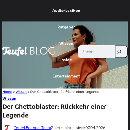
Audio-Lexikon
Ratgeber
Wissen
Suche
Inside
Entertainment
Home
»
Wissen
»
Der Ghettoblaster: Rückkehr einer Legende
Shop
Wissen
Der Ghettoblaster: Rückkehr einer
Legende
Teufel Editorial Team
Zuletzt aktualisiert:
07.04.2026