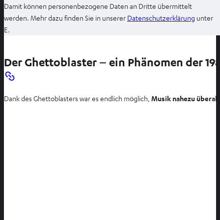
Damit können personenbezogene Daten an Dritte übermittelt
I
werden. Mehr dazu finden Sie in unserer
Datenschutzerklärung
unter
m
E.
n
e
Der Ghettoblaster – ein Phänomen der 198
u
e
n
Dank des Ghettoblasters war es endlich möglich,
Musik nahezu überal
T
a
b
ö
f
f
n
e
n