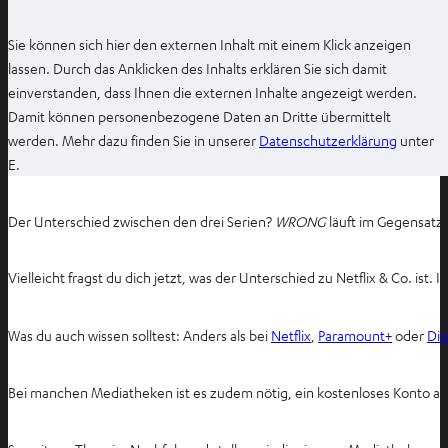
Sie können sich hier den externen Inhalt mit einem Klick anzeigen
lassen. Durch das Anklicken des Inhalts erklären Sie sich damit
einverstanden, dass Ihnen die externen Inhalte angezeigt werden.
Damit können personenbezogene Daten an Dritte übermittelt
I
werden. Mehr dazu finden Sie in unserer
Datenschutzerklärung
unter
m
E.
n
e
Der Unterschied zwischen den drei Serien?
WRONG
läuft im Gegensatz 
u
e
Vielleicht fragst du dich jetzt, was der Unterschied zu Netflix & Co. ist. I
n
T
a
Was du auch wissen solltest: Anders als bei
Netflix
,
Paramount+
oder
Dis
b
ö
Bei manchen Mediatheken ist es zudem nötig, ein kostenloses Konto an
f
f