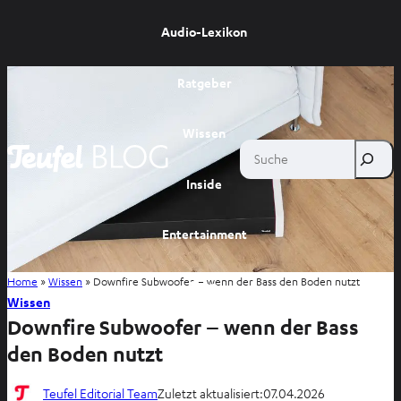
Audio-Lexikon
Ratgeber
Wissen
Suche
Inside
Entertainment
Home
»
Wissen
»
Downfire Subwoofer – wenn der Bass den Boden nutzt
Shop
Wissen
Downfire Subwoofer – wenn der Bass
den Boden nutzt
Teufel Editorial Team
Zuletzt aktualisiert:
07.04.2026