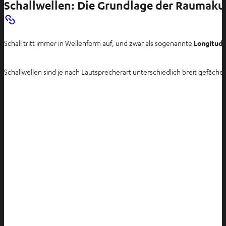
Schallwellen: Die Grundlage der Raumaku
Schall tritt immer in Wellenform auf, und zwar als sogenannte
Longitudi
Schallwellen sind je nach Lautsprecherart unterschiedlich breit gefäche