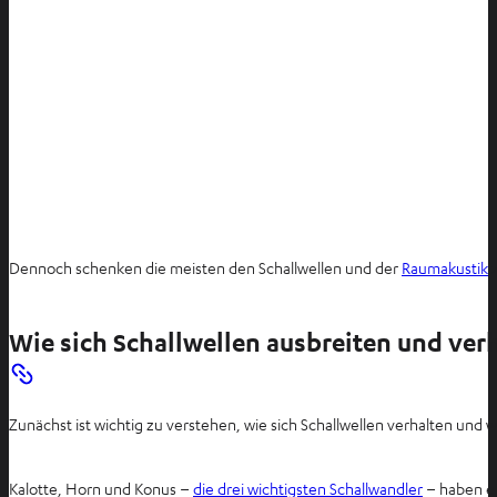
Dennoch schenken die meisten den Schallwellen und der
Raumakustik
z
Wie sich Schallwellen ausbreiten und ver
Zunächst ist wichtig zu verstehen, wie sich Schallwellen verhalten und 
Kalotte, Horn und Konus –
die drei wichtigsten Schallwandler
– haben ei