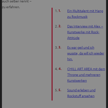
auch selber nennt –
zu erfahren.
1.
Ein Multitalent mit Hang
zu Rockmusik
2.
Das Interview mit Alex –
Kunstwerke mit Rock-
Attitüde
3.
Es war geil und ich
wusste, da will ich wieder
hin.
4.
CHILL ART AREA mit dem
Throne und mehreren
Kunstwerken
5.
Sound erleben und
Rockstuff ansehen