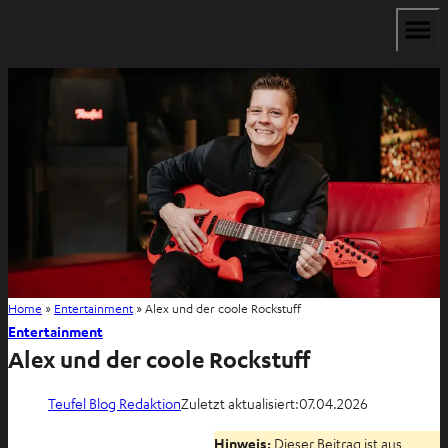
Home
»
Entertainment
»
Alex und der coole Rockstuff
Entertainment
Alex und der coole Rockstuff
Teufel Blog Redaktion
Zuletzt aktualisiert:
07.04.2026
Hinweis:
Dieser Beitrag ist aus