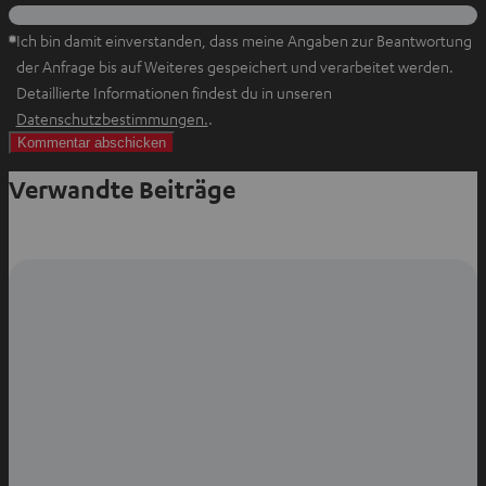
Ich bin damit einverstanden, dass meine Angaben zur Beantwortung
der Anfrage bis auf Weiteres gespeichert und verarbeitet werden.
Detaillierte Informationen findest du in unseren
I
Datenschutzbestimmungen.
.
m
n
Verwandte Beiträge
e
u
e
n
T
a
b
ö
f
f
n
e