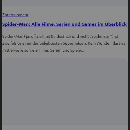
n
Entertainment
Spider-Man: Alle Filme, Serien und Games im Überblick
Spider-Man (ja, offiziell mit Bindestrich und nicht „Spiderman“) ist
zweifelslos einer der beliebtesten Superhelden. Kein Wunder, dass es
mittlerweile so viele Filme, Serien und Spiele…