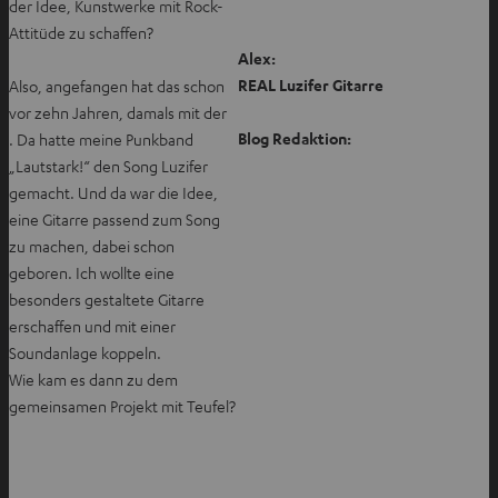
der Idee, Kunstwerke mit Rock-
Attitüde zu schaffen?
Alex:
REAL Luzifer Gitarre
Also, angefangen hat das schon
vor zehn Jahren, damals mit der
Blog Redaktion:
. Da hatte meine Punkband
„Lautstark!“ den Song Luzifer
gemacht. Und da war die Idee,
eine Gitarre passend zum Song
zu machen, dabei schon
geboren. Ich wollte eine
besonders gestaltete Gitarre
erschaffen und mit einer
Soundanlage koppeln.
Wie kam es dann zu dem
gemeinsamen Projekt mit Teufel?