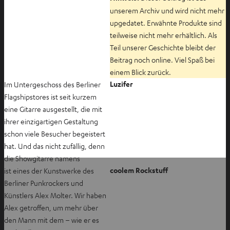
unserem Archiv und wird nicht mehr
upgedatet. Erwähnte Produkte sind
teilweise nicht mehr erhältlich. Als
Teil unserer Geschichte bleibt der
Beitrag noch online. Viel Spaß bei
einem Blick zurück.
Luzifer
Im Untergeschoss des Berliner
Flagshipstores ist seit kurzem
eine Gitarre ausgestellt, die mit
ihrer einzigartigen Gestaltung
schon viele Besucher begeistert
hat. Und das nicht zufällig, denn
die Showgitarre namens
coolem Rockstuff
ist eines der Kunstwerke des
Berliner Punkrockers und
Künstlers Alex Molter. Wir haben
Alex getroffen, um mehr über
den Mann mit dem – wie er es