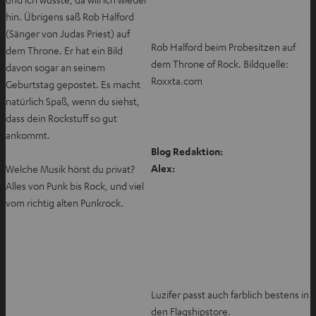
hin. Übrigens saß Rob Halford
(Sänger von Judas Priest) auf
Rob Halford beim Probesitzen auf
dem Throne. Er hat ein Bild
dem Throne of Rock. Bildquelle:
davon sogar an seinem
Roxxta.com
Geburtstag gepostet. Es macht
natürlich Spaß, wenn du siehst,
dass dein Rockstuff so gut
ankommt.
Blog Redaktion:
Alex:
Welche Musik hörst du privat?
Alles von Punk bis Rock, und viel
vom richtig alten Punkrock.
Luzifer passt auch farblich bestens in
den Flagshipstore.