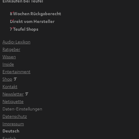
Einkaufen bei Teufel
m
n
8 Wochen Rückgaberecht
e
Direkt vom Hersteller
u
7 Teufel Shops
e
n
Audio-Lexikon
T
Ratgeber
a
Wissen
b
Inside
ö
Entertainment
f
Im neuen Tab öffnen
Shop
f
Kontakt
n
Newsletter
e
Netiquette
n
Daten-Einstellungen
Datenschutz
Impressum
Deutsch
English