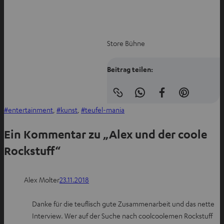
e
n
Store Bühne
Beitrag teilen:
Link
I
A
I
in
entertainment
, 
kunst
, 
teufel-mania
n
u
n
die
Zwischenablage
W
f
P
kopieren
Ein Kommentar zu „Alex und der coole
h
F
i
a
a
n
Rockstuff“
t
c
t
s
e
e
Alex Molter
23.11.2018
a
b
r
p
o
e
Danke für die teuflisch gute Zusammenarbeit und das nette
p
o
s
Interview. Wer auf der Suche nach coolcoolemen Rockstuff
t
k
t