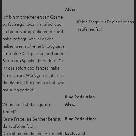
Alex:
Ich bin mit meiner ersten Gitarre
Keine Frage, als Berliner kennst
einfach irgendwann mal bei euch
Teufel einfach.
im Laden vorbei gekommen und
habe gefragt, was ihr davon
haltet, wenn ich eine Showgitarre
im Teufel-Design baue und einen
Bluetooth Speaker integriere. Da
ihr das sofort cool fandet, habe
ich mich ans Werk gemacht. Dass
der Bamster Pro genau passt, war
natürlich perfekt.
Blog Redaktion:
Alex:
Woher kennst du eigentlich
Teufel?
Blog Redaktion:
Keine Frage, als Berliner kennst
du Teufel einfach.
Lautstark!
Du bist neben deinem Artprojekt