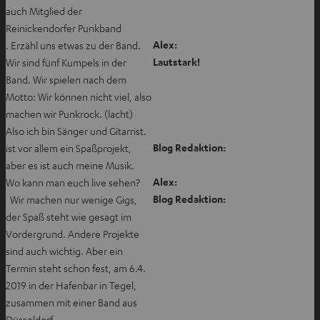
auch Mitglied der
Reinickendorfer Punkband
Alex:
. Erzähl uns etwas zu der Band.
Lautstark!
Wir sind fünf Kumpels in der
Band. Wir spielen nach dem
Motto: Wir können nicht viel, also
machen wir Punkrock. (lacht)
Also ich bin Sänger und Gitarrist.
Blog Redaktion:
ist vor allem ein Spaßprojekt,
aber es ist auch meine Musik.
Alex:
Wo kann man euch live sehen?
Blog Redaktion:
Wir machen nur wenige Gigs,
der Spaß steht wie gesagt im
Vordergrund. Andere Projekte
sind auch wichtig. Aber ein
Termin steht schon fest, am 6.4.
2019 in der Hafenbar in Tegel,
zusammen mit einer Band aus
Düsseldorf…