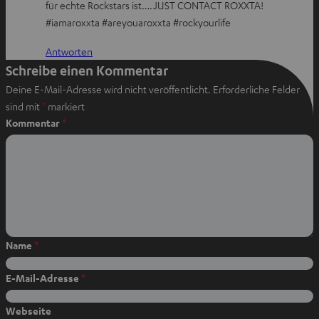
für echte Rockstars ist….JUST CONTACT ROXXTA!
e
t
t
#iamaroxxta #areyouaroxxta #rockyourlife
i
e
e
l
i
i
Antworten
e
l
l
Schreibe einen Kommentar
n
e
e
Deine E-Mail-Adresse wird nicht veröffentlicht.
Erforderliche Felder
n
n
sind mit
*
markiert
Kommentar
*
Name
*
E-Mail-Adresse
*
Webseite