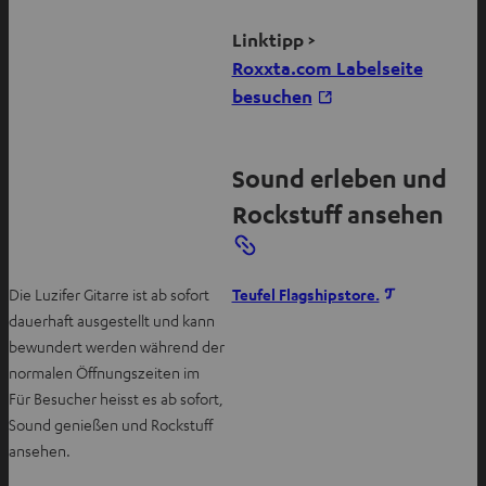
Linktipp >
Roxxta.com Labelseite
I
besuchen
m
n
Sound erleben und
e
u
Rockstuff ansehen
e
n
T
Die Luzifer Gitarre ist ab sofort
Teufel Flagshipstore.
a
dauerhaft ausgestellt und kann
bewundert werden während der
b
normalen Öffnungszeiten im
ö
Für Besucher heisst es ab sofort,
f
Sound genießen und Rockstuff
f
ansehen.
n