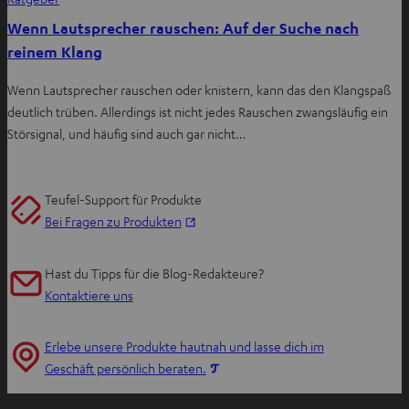
Wenn Lautsprecher rauschen: Auf der Suche nach
reinem Klang
Wenn Lautsprecher rauschen oder knistern, kann das den Klangspaß
deutlich trüben. Allerdings ist nicht jedes Rauschen zwangsläufig ein
Störsignal, und häufig sind auch gar nicht…
Teufel-Support für Produkte
I
Bei Fragen zu Produkten
m
n
Hast du Tipps für die Blog-Redakteure?
e
Kontaktiere uns
u
e
Erlebe unsere Produkte hautnah und lasse dich im
n
I
Geschäft persönlich beraten.
T
m
a