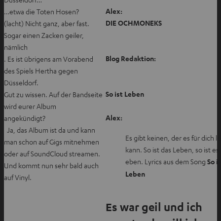
Alex:
…etwa die Toten Hosen?
DIE OCHMONEKS
(lacht) Nicht ganz, aber fast.
Sogar einen Zacken geiler,
nämlich
Blog Redaktion:
. Es ist übrigens am Vorabend
des Spiels Hertha gegen
Düsseldorf.
So ist Leben
Gut zu wissen. Auf der Bandseite
wird eurer Album
Alex:
angekündigt?
Ja, das Album ist da und kann
Es gibt keinen, der es für dich l
man schon auf Gigs mitnehmen
kann. So ist das Leben, so ist es
oder auf SoundCloud streamen.
eben. Lyrics aus dem Song
So i
Und kommt nun sehr bald auch
Leben
auf Vinyl.
Es war geil und ich