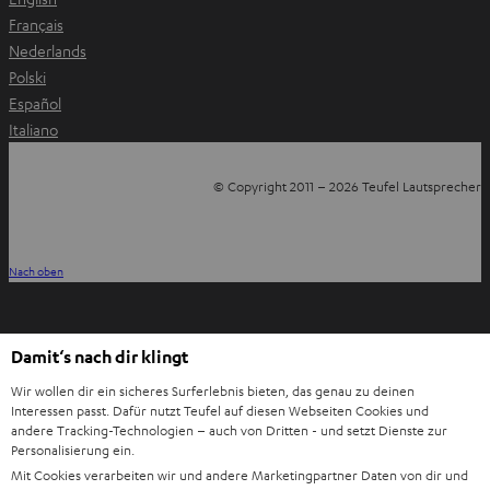
Français
Nederlands
Polski
Español
Italiano
© Copyright 2011 – 2026 Teufel Lautsprecher
YouTube
Facebook
Instagram
TikTok
WhatsApp
Pinterest
Nach oben
Damit‘s nach dir klingt
Wir wollen dir ein sicheres Surferlebnis bieten, das genau zu deinen
Interessen passt. Dafür nutzt Teufel auf diesen Webseiten Cookies und
andere Tracking-Technologien – auch von Dritten - und setzt Dienste zur
Personalisierung ein.
Mit Cookies verarbeiten wir und andere Marketingpartner Daten von dir und