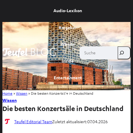
Audio-Lexikon
Ratgeber
Wissen
Suche
Inside
Entertainment
Home
»
Wissen
»
Die besten Konzertsäle in Deutschland
Shop
Wissen
Die besten Konzertsäle in Deutschland
Teufel Editorial Team
Zuletzt aktualisiert:
07.04.2026