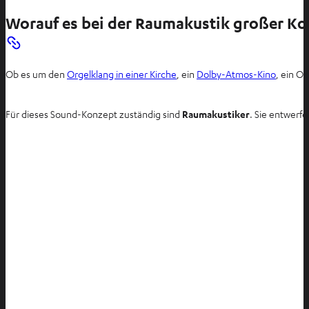
Worauf es bei der Raumakustik großer K
Ob es um den
Orgelklang in einer Kirche
, ein
Dolby-Atmos-Kino
, ein O
Für dieses Sound-Konzept zuständig sind
Raumakustiker
. Sie entwerf