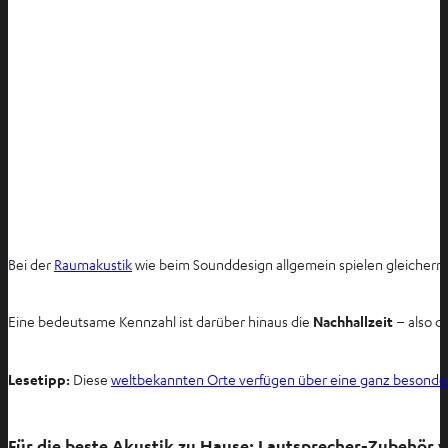
Bei der
Raumakustik
wie beim Sounddesign allgemein spielen gleicherma
Eine bedeutsame Kennzahl ist darüber hinaus die
Nachhallzeit
– also d
Lesetipp:
Diese
weltbekannten Orte verfügen über eine ganz besonde
Für die beste Akustik zu Hause: Lautsprecher-Zubehör v