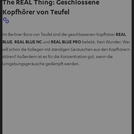
n
The REAL Thing: Geschlossene
e
Kopfhörer von Teufel
n
Im Berliner Büro von Teufel sind die geschlossenen Kopfhörer
REAL
BLUE
,
REAL BLUE NC
und
REAL BLUE PRO
beliebt. Kein Wunder: Wer
will schon die Kollegen mit ständigen Geräuschen aus den Kopfhörern
stören? Außerdem ist es für die Konzentration gut, wenn die
Umgebungsgeräusche gedämpft werden.