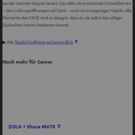
n
n
e
wo der nächste Gegner lauert. Das alles ohne störende Schweißohren
e
e
n
– den Lüftungsöffnungen sei Dank – und mit einzigartiger Haptik: Alle
n
n
T
Elemente des CAGE sind so designt, dass du sie selbst bei völliger
a
Dunkelheit intuitiv bedienen kannst.
b
ö
I
▶ Alle
Teufel Kopfhörer auf einen Blick
.
f
m
f
n
n
Noch mehr für Gamer
e
e
u
n
e
n
T
a
b
ö
f
ZOLA + Shure MV7X
f