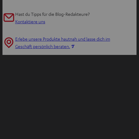
m
n
Hast du Tipps für die Blog-Redakteure?
e
Kontaktiere uns
u
e
Erlebe unsere Produkte hautnah und lasse dich im
n
I
Geschäft persönlich beraten.
T
m
a
n
b
e
ö
u
f
e
f
n
n
T
e
a
n
b
ö
f
f