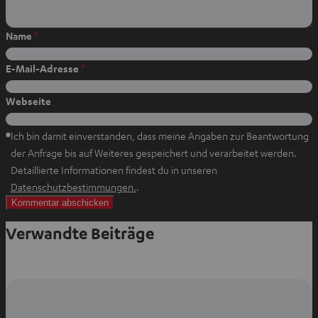
Name
*
E-Mail-Adresse
*
Webseite
Ich bin damit einverstanden, dass meine Angaben zur Beantwortung
der Anfrage bis auf Weiteres gespeichert und verarbeitet werden.
Detaillierte Informationen findest du in unseren
I
Datenschutzbestimmungen.
.
m
n
Verwandte Beiträge
e
u
e
n
T