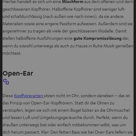
Hierbei handelt es sich um eine
Mischform
aus dem offenen und dem
geschlossenen Kopfhörer. Halboffene Kopfhörer sind weniger luft-
und schalldurchlässig (nach außen wie nach innen), da sie andere
Materialien sowie eine engere Passform aufweisen. Außerdem sind sie
angenehmer zu tragen als viele der geschlossenen Modelle. Damit
stellen halboffene Ausführungen eine
gute Kompromisslösung
dar,
wenn du sowohl unterwegs als auch zu Hause in Ruhe Musik genießen
möchtest.
Open-Ear
Diese
Kopfhörerarten
sitzen nicht im Ohr, sondern daneben – das ist
das Prinzip von Open-Ear-Kopfhörern. Statt dir die Ohren zu
verstopfen, legen sie sich mit einem Bügel locker an die Ohrmuschel
und lassen Luft und Umgebungsgeräusche durch. Perfekt, wenn du
draußen unterwegs bist oder einfach mitbekommen willst, was um
dich herum passiert. Klar: Den fetten Bass wie bei Over-Ears liefern sie