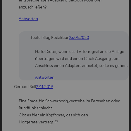
l
i
i
anzuschließen?
e
l
l
Antworten
n
e
e
n
n
Teufel Blog Redaktion
25.05.2020
Hallo Dieter, wenn das TV Tonsignal an die Anlage
übertragen wird und einen Cinch Ausgang zum
Anschluss einen Adapters anbietet, sollte es gehen.
Antworten
Gerhard Rolf
27.11.2019
Eine Frage,bin Schwerhörig,verstehe im Fernsehen oder
Rundfunk schlecht.
Gibt es hier ein Kopfhörer, das sich den
Hörgeräte verträgt.??