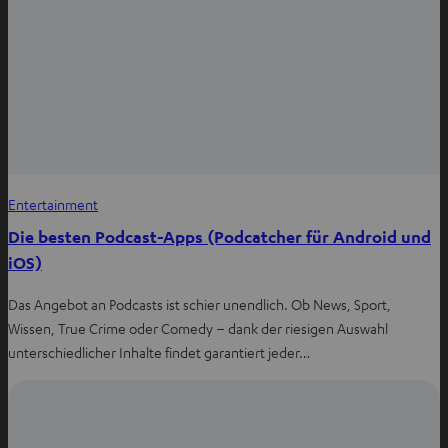
a
b
ö
f
f
n
e
n
Entertainment
Die besten Podcast-Apps (Podcatcher für Android und
iOS)
Das Angebot an Podcasts ist schier unendlich. Ob News, Sport,
Wissen, True Crime oder Comedy – dank der riesigen Auswahl
unterschiedlicher Inhalte findet garantiert jeder…