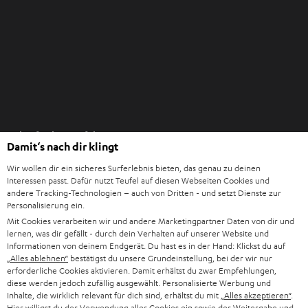
n
e
n
I
Einkaufen bei Teufel
m
Damit‘s nach dir klingt
n
8 Wochen Rückgaberecht
e
Wir wollen dir ein sicheres Surferlebnis bieten, das genau zu deinen
Direkt vom Hersteller
Interessen passt. Dafür nutzt Teufel auf diesen Webseiten Cookies und
u
andere Tracking-Technologien – auch von Dritten - und setzt Dienste zur
7 Teufel Shops
e
Personalisierung ein.
n
Mit Cookies verarbeiten wir und andere Marketingpartner Daten von dir und
Audio-Lexikon
lernen, was dir gefällt - durch dein Verhalten auf unserer Website und
T
Ratgeber
Informationen von deinem Endgerät. Du hast es in der Hand: Klickst du auf
a
„Alles ablehnen“
bestätigst du unsere Grundeinstellung, bei der wir nur
Wissen
b
erforderliche Cookies aktivieren. Damit erhältst du zwar Empfehlungen,
Inside
diese werden jedoch zufällig ausgewählt. Personalisierte Werbung und
ö
Entertainment
Inhalte, die wirklich relevant für dich sind, erhältst du mit
„Alles akzeptieren“
.
f
Im neuen Tab öffnen
Hier willigst du der Verwendung aller Cookies ein sowie der Weitergabe und