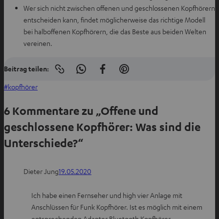
Wer sich nicht zwischen offenen und geschlossenen Kopfhörern
entscheiden kann, findet möglicherweise das richtige Modell
bei halboffenen Kopfhörern, die das Beste aus beiden Welten
vereinen.
Beitrag teilen:
Link
I
A
I
in
n
u
n
kopfhörer
die
Zwischenablage
W
f
P
kopieren
6 Kommentare zu „Offene und
h
F
i
a
a
n
geschlossene Kopfhörer: Was sind die
t
c
t
Unterschiede?“
s
e
e
a
b
r
p
o
e
Dieter Jung
19.05.2020
p
o
s
t
k
t
Ich habe einen Fernseher und high vier Anlage mit
e
t
t
Anschlüssen für Funk Kopfhörer. Ist es möglich mit einem
i
e
e
entsprechenden Adapter Bluetooth Kopfhörer