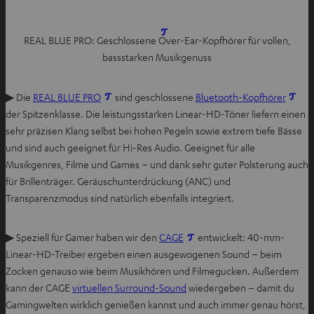
I
REAL BLUE PRO: Geschlossene Over-Ear-Kopfhörer für vollen,
m
bassstarken Musikgenuss
n
e
I
I
▶ Die
REAL BLUE PRO
sind geschlossene
Bluetooth-Kopfhörer
u
m
m
der Spitzenklasse. Die leistungsstarken Linear-HD-Töner liefern einen
e
n
n
sehr präzisen Klang selbst bei hohen Pegeln sowie extrem tiefe Bässe
n
e
e
und sind auch geeignet für Hi-Res Audio. Geeignet für alle
T
u
u
Musikgenres, Filme und Games – und dank sehr guter Polsterung auch
a
e
e
für Brillenträger. Geräuschunterdrückung (ANC) und
b
n
n
Transparenzmodus sind natürlich ebenfalls integriert.
ö
T
T
f
a
a
I
f
▶ Speziell für Gamer haben wir den
CAGE
entwickelt: 40-mm-
b
b
m
n
Linear-HD-Treiber ergeben einen ausgewogenen Sound – beim
ö
ö
n
e
Zocken genauso wie beim Musikhören und Filmegucken. Außerdem
f
f
e
n
kann der CAGE
virtuellen Surround-Sound
wiedergeben – damit du
f
f
u
Gamingwelten wirklich genießen kannst und auch immer genau hörst,