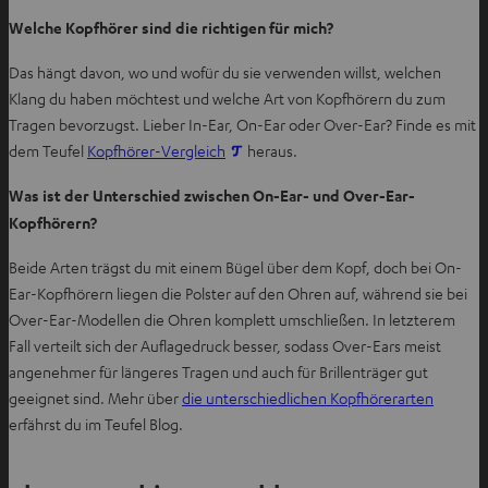
Welche Kopfhörer sind die richtigen für mich?
Das hängt davon, wo und wofür du sie verwenden willst, welchen
Klang du haben möchtest und welche Art von Kopfhörern du zum
Tragen bevorzugst. Lieber In-Ear, On-Ear oder Over-Ear? Finde es mit
I
dem Teufel
Kopfhörer-Vergleich
heraus.
m
Was ist der Unterschied zwischen On-Ear- und Over-Ear-
n
Kopfhörern?
e
u
Beide Arten trägst du mit einem Bügel über dem Kopf, doch bei On-
e
Ear-Kopfhörern liegen die Polster auf den Ohren auf, während sie bei
n
Over-Ear-Modellen die Ohren komplett umschließen. In letzterem
T
Fall verteilt sich der Auflagedruck besser, sodass Over-Ears meist
a
angenehmer für längeres Tragen und auch für Brillenträger gut
b
geeignet sind. Mehr über
die unterschiedlichen Kopfhörerarten
ö
erfährst du im Teufel Blog.
f
f