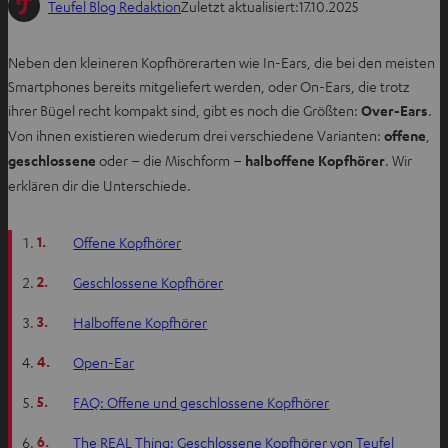
Teufel Blog Redaktion
Zuletzt aktualisiert:
17.10.2025
Neben den kleineren Kopfhörerarten wie In-Ears, die bei den meisten
Smartphones bereits mitgeliefert werden, oder On-Ears, die trotz
ihrer Bügel recht kompakt sind, gibt es noch die Größten:
Over-Ears
.
Von ihnen existieren wiederum drei verschiedene Varianten:
offene
,
geschlossene
oder – die Mischform –
halboffene Kopfhörer
. Wir
erklären dir die Unterschiede.
1.
Offene Kopfhörer
2.
Geschlossene Kopfhörer
3.
Halboffene Kopfhörer
4.
Open-Ear
5.
FAQ: Offene und geschlossene Kopfhörer
6.
The REAL Thing: Geschlossene Kopfhörer von Teufel