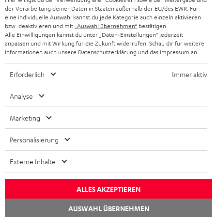
Shop
f
der Verarbeitung deiner Daten in Staaten außerhalb der EU/des EWR. Für
Kontakt
eine individuelle Auswahl kannst du jede Kategorie auch einzeln aktivieren
n
Newsletter
bzw. deaktivieren und mit
„Auswahl übernehmen“
bestätigen.
e
Alle Einwilligungen kannst du unter „Daten-Einstellungen“ jederzeit
Netiquette
n
anpassen und mit Wirkung für die Zukunft widerrufen. Schau dir für weitere
Daten-Einstellungen
Informationen auch unsere
Datenschutzerklärung
und das
Impressum
an.
Datenschutz
Impressum
Erforderlich
Immer aktiv
Deutsch
English
Analyse
Français
Nederlands
Marketing
Polski
Personalisierung
Español
Italiano
Externe Inhalte
© Copyright 2011 – 2026 Teufel Lautsprecher
YouTube
Facebook
Instagram
TikTok
WhatsApp
Pinterest
ALLES AKZEPTIEREN
AUSWAHL ÜBERNEHMEN
Nach oben