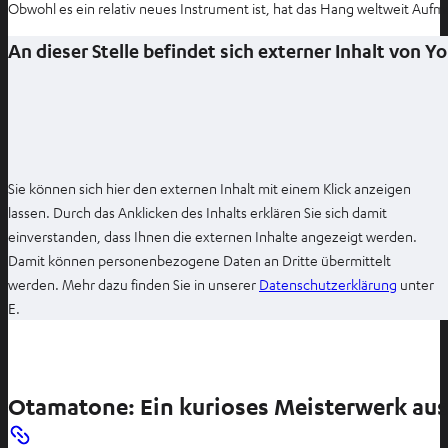
Obwohl es ein relativ neues Instrument ist, hat das Hang weltweit Aufm
f
f
An dieser Stelle befindet sich externer Inhalt von 
n
e
n
Sie können sich hier den externen Inhalt mit einem Klick anzeigen
lassen. Durch das Anklicken des Inhalts erklären Sie sich damit
einverstanden, dass Ihnen die externen Inhalte angezeigt werden.
Damit können personenbezogene Daten an Dritte übermittelt
I
werden. Mehr dazu finden Sie in unserer
Datenschutzerklärung
unter
m
E.
n
e
u
Otamatone: Ein kurioses Meisterwerk aus
e
n