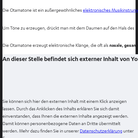
T
a
Die Otamatone ist ein außergewöhnliches
elektronisches Musikinstrum
b
ö
Um Töne zu erzeugen, drückt man mit dem Daumen auf den Hals des In
f
f
Die Otamatone erzeugt elektronische Klänge, die oft als
nasale, gesan
n
e
An dieser Stelle befindet sich externer Inhalt von 
n
Sie können sich hier den externen Inhalt mit einem Klick anzeigen
lassen. Durch das Anklicken des Inhalts erklären Sie sich damit
einverstanden, dass Ihnen die externen Inhalte angezeigt werden.
Damit können personenbezogene Daten an Dritte übermittelt
I
werden. Mehr dazu finden Sie in unserer
Datenschutzerklärung
unter
m
E.