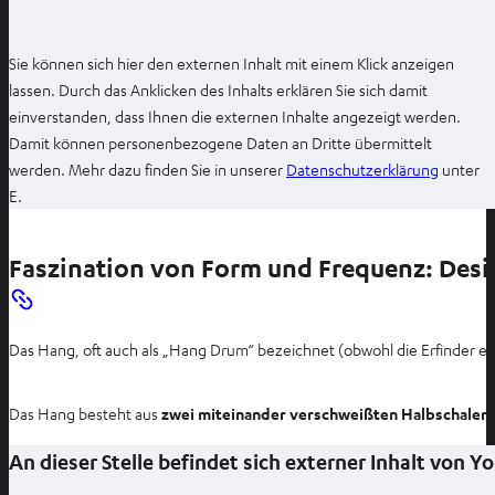
b
ö
Sie können sich hier den externen Inhalt mit einem Klick anzeigen
f
lassen. Durch das Anklicken des Inhalts erklären Sie sich damit
f
einverstanden, dass Ihnen die externen Inhalte angezeigt werden.
n
Damit können personenbezogene Daten an Dritte übermittelt
e
I
werden. Mehr dazu finden Sie in unserer
Datenschutzerklärung
unter
n
m
E.
n
e
Faszination von Form und Frequenz: Des
u
e
n
Das Hang, oft auch als „Hang Drum“ bezeichnet (obwohl die Erfinder e
T
a
b
Das Hang besteht aus
zwei miteinander verschweißten Halbschalen 
ö
An dieser Stelle befindet sich externer Inhalt von 
f
f