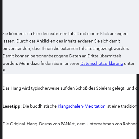
n
e
n
Sie können sich hier den externen Inhalt mit einem Klick anzeigen
lassen. Durch das Anklicken des Inhalts erklären Sie sich damit
einverstanden, dass Ihnen die externen Inhalte angezeigt werden.
Damit können personenbezogene Daten an Dritte übermittelt
I
werden. Mehr dazu finden Sie in unserer
Datenschutzerklärung
unter
m
E.
n
e
Das Hang wird typischerweise auf den Schoß des Spielers gelegt, und 
u
e
Lesetipp
: Die buddhistische
Klangschalen-Meditation
ist eine tradition
n
T
a
Die Original-Hang-Drums von PANArt, dem Unternehmen von Rohner und S
b
ö