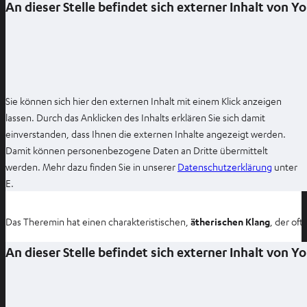
An dieser Stelle befindet sich externer Inhalt von 
Sie können sich hier den externen Inhalt mit einem Klick anzeigen
lassen. Durch das Anklicken des Inhalts erklären Sie sich damit
einverstanden, dass Ihnen die externen Inhalte angezeigt werden.
Damit können personenbezogene Daten an Dritte übermittelt
I
werden. Mehr dazu finden Sie in unserer
Datenschutzerklärung
unter
m
E.
n
e
Das Theremin hat einen charakteristischen,
ätherischen Klang
, der of
u
e
An dieser Stelle befindet sich externer Inhalt von 
n
T
a