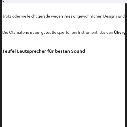
n
e
Trotz oder vielleicht gerade wegen ihres ungewöhnlichen Designs und Kl
u
e
Die Otamatone ist ein gutes Beispiel für ein Instrument, das den
Überga
n
T
a
Teufel Lautsprecher für besten Sound
b
ö
f
f
n
e
n