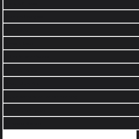
Twilight Princess
Phantom Hourglass
Spirit Tracks
Skyward Sword
A Link Between Worlds
Tri Force Heroes
Breath of the Wild
Hyrule Warriors: Zeit der Verheerung
Tears of the Kingdom
Echoes of Wisdom