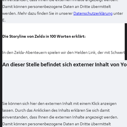
Damit können personenbezogene Daten an Dritte übermittelt
I
werden. Mehr dazu finden Sie in unserer
Datenschutzerklärung
unter
m
E.
n
e
Die Storyline von Zelda in 100 Worten erklärt:
u
e
In den Zelda-Abenteuern spielen wir den Helden Link, der mit Schwert 
n
T
An dieser Stelle befindet sich externer Inhalt von 
a
b
ö
f
f
n
Sie können sich hier den externen Inhalt mit einem Klick anzeigen
e
lassen. Durch das Anklicken des Inhalts erklären Sie sich damit
n
einverstanden, dass Ihnen die externen Inhalte angezeigt werden.
Damit können personenbezogene Daten an Dritte übermittelt