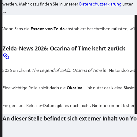
I
werden. Mehr dazu finden Sie in unserer
Datenschutzerklärung
unter
m
E.
n
e
Wenn Fans die
Essenz von Zelda
abstrahiert beschreiben müssten, wür
u
e
Zelda-News 2026: Ocarina of Time kehrt zurück
n
T
a
b
2026 erscheint
The Legend of Zelda: Ocarina of Time
für Nintendo Swit
ö
f
Eine wichtige Rolle spielt darin die
Okarina
. Link nutzt das kleine Blas
f
n
Ein genaues Release-Datum gibt es noch nicht. Nintendo nennt bisher 2
e
n
An dieser Stelle befindet sich externer Inhalt von 