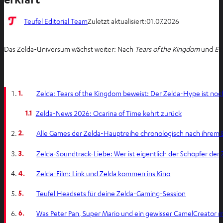
Teufel Editorial Team
Zuletzt aktualisiert:
01.07.2026
Das Zelda-Universum wächst weiter: Nach
Tears of the Kingdom
und
Ec
1.
Zelda: Tears of the Kingdom beweist: Der Zelda-Hype ist noc
1.1
Zelda-News 2026: Ocarina of Time kehrt zurück
2.
Alle Games der Zelda-Hauptreihe chronologisch nach ihrem
3.
Zelda-Soundtrack-Liebe: Wer ist eigentlich der Schöpfer der
4.
Zelda-Film: Link und Zelda kommen ins Kino
5.
Teufel Headsets für deine Zelda-Gaming-Session
6.
Was Peter Pan, Super Mario und ein gewisser CamelCreator m