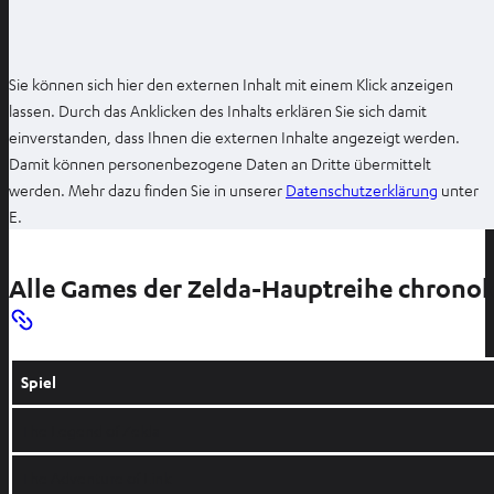
Sie können sich hier den externen Inhalt mit einem Klick anzeigen
lassen. Durch das Anklicken des Inhalts erklären Sie sich damit
einverstanden, dass Ihnen die externen Inhalte angezeigt werden.
Damit können personenbezogene Daten an Dritte übermittelt
I
werden. Mehr dazu finden Sie in unserer
Datenschutzerklärung
unter
m
E.
n
e
Alle Games der Zelda-Hauptreihe chrono
u
e
n
T
Spiel
a
b
The Legend of Zelda
ö
The Adventure of Link
f