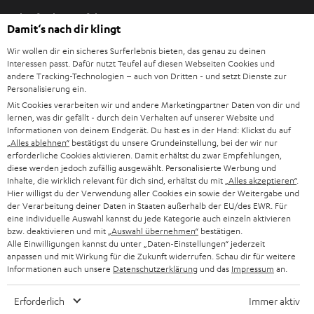
I
Einkaufen bei Teufel
m
Damit‘s nach dir klingt
n
8 Wochen Rückgaberecht
e
Wir wollen dir ein sicheres Surferlebnis bieten, das genau zu deinen
Direkt vom Hersteller
Interessen passt. Dafür nutzt Teufel auf diesen Webseiten Cookies und
u
andere Tracking-Technologien – auch von Dritten - und setzt Dienste zur
7 Teufel Shops
e
Personalisierung ein.
n
Mit Cookies verarbeiten wir und andere Marketingpartner Daten von dir und
Audio-Lexikon
lernen, was dir gefällt - durch dein Verhalten auf unserer Website und
T
Ratgeber
Informationen von deinem Endgerät. Du hast es in der Hand: Klickst du auf
a
„Alles ablehnen“
bestätigst du unsere Grundeinstellung, bei der wir nur
Wissen
b
erforderliche Cookies aktivieren. Damit erhältst du zwar Empfehlungen,
Inside
diese werden jedoch zufällig ausgewählt. Personalisierte Werbung und
ö
Entertainment
Inhalte, die wirklich relevant für dich sind, erhältst du mit
„Alles akzeptieren“
.
f
Im neuen Tab öffnen
Hier willigst du der Verwendung aller Cookies ein sowie der Weitergabe und
Shop
f
der Verarbeitung deiner Daten in Staaten außerhalb der EU/des EWR. Für
Kontakt
eine individuelle Auswahl kannst du jede Kategorie auch einzeln aktivieren
n
Newsletter
bzw. deaktivieren und mit
„Auswahl übernehmen“
bestätigen.
e
Alle Einwilligungen kannst du unter „Daten-Einstellungen“ jederzeit
Netiquette
n
anpassen und mit Wirkung für die Zukunft widerrufen. Schau dir für weitere
Daten-Einstellungen
Informationen auch unsere
Datenschutzerklärung
und das
Impressum
an.
Datenschutz
Impressum
Erforderlich
Immer aktiv
Deutsch