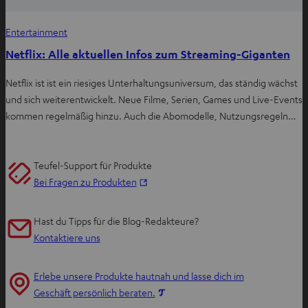
Entertainment
Netflix: Alle aktuellen Infos zum Streaming-Giganten
Netflix ist ist ein riesiges Unterhaltungsuniversum, das ständig wächst
und sich weiterentwickelt. Neue Filme, Serien, Games und Live-Events
kommen regelmäßig hinzu. Auch die Abomodelle, Nutzungsregeln…
Teufel-Support für Produkte
I
Bei Fragen zu Produkten
m
n
Hast du Tipps für die Blog-Redakteure?
e
Kontaktiere uns
u
e
Erlebe unsere Produkte hautnah und lasse dich im
n
I
Geschäft persönlich beraten.
T