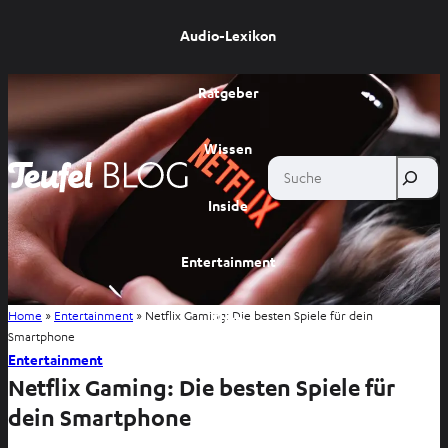
Audio-Lexikon
Ratgeber
Wissen
Suche
Inside
Entertainment
Home
»
Entertainment
»
Netflix Gaming: Die besten Spiele für dein
Shop
Smartphone
Entertainment
Netflix Gaming: Die besten Spiele für
dein Smartphone