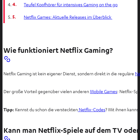
4.
Teufel Kopfhörer für intensives Gaming on the go
5.
Netflix Games: Aktuelle Releases im Überblick
Wie funktioniert Netflix Gaming?
Netflix Gaming ist kein eigener Dienst, sondern direkt in die reguläre
Ne
I
Der große Vorteil gegenüber vielen anderen
Mobile Games
: Netflix-Sp
m
n
Tipp:
Kennst du schon die versteckten
Netflix-Codes
? Mit ihnen kanns
e
u
e
Kann man Netflix-Spiele auf dem TV oder
n