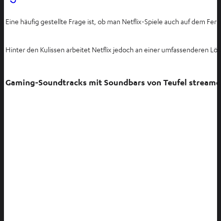
T
a
Eine häufig gestellte Frage ist, ob man Netflix-Spiele auch auf dem Fer
b
ö
Hinter den Kulissen arbeitet Netflix jedoch an einer umfassenderen Lö
f
f
n
Gaming-Soundtracks mit Soundbars von Teufel stream
e
n