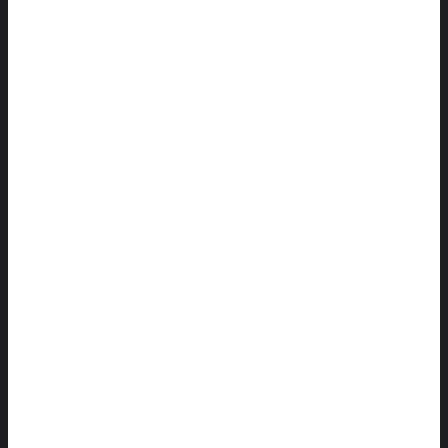
b
e
ö
n
f
f
n
e
n