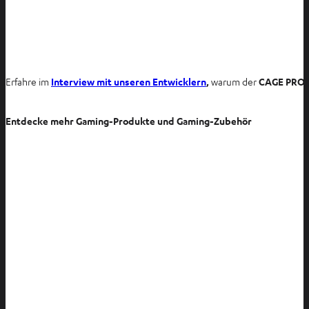
I
Erfahre im
Interview mit unseren Entwicklern
,
warum der
CAGE PRO
m
n
Entdecke mehr Gaming-Produkte und Gaming-Zubehör
e
u
e
n
T
a
b
ö
f
f
n