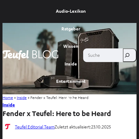
Audio-Lexikon
Ratgeber
Wissen
Suche
Inside
Entertainment
Home
»
Inside
»
Fender x Teufel: Here to be Heard
Shop
Inside
Fender x Teufel: Here to be Heard
Teufel Editorial Team
Zuletzt aktualisiert:
23.10.2025