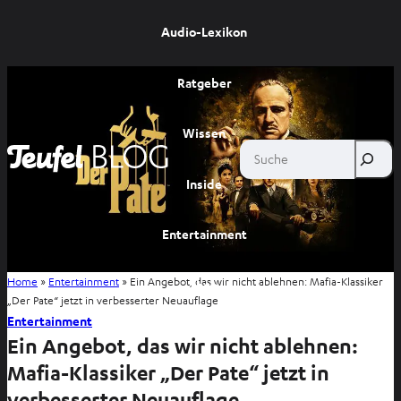
Audio-Lexikon
Ratgeber
Wissen
Suche
Inside
Entertainment
Home
»
Entertainment
»
Ein Angebot, das wir nicht ablehnen: Mafia-Klassiker
Shop
„Der Pate“ jetzt in verbesserter Neuauflage
Entertainment
Ein Angebot, das wir nicht ablehnen:
Mafia-Klassiker „Der Pate“ jetzt in
verbesserter Neuauflage