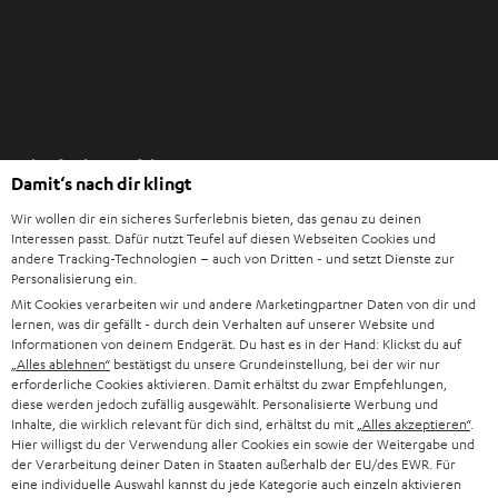
n
I
Einkaufen bei Teufel
m
Damit‘s nach dir klingt
n
8 Wochen Rückgaberecht
e
Wir wollen dir ein sicheres Surferlebnis bieten, das genau zu deinen
Direkt vom Hersteller
Interessen passt. Dafür nutzt Teufel auf diesen Webseiten Cookies und
u
andere Tracking-Technologien – auch von Dritten - und setzt Dienste zur
7 Teufel Shops
e
Personalisierung ein.
n
Mit Cookies verarbeiten wir und andere Marketingpartner Daten von dir und
Audio-Lexikon
lernen, was dir gefällt - durch dein Verhalten auf unserer Website und
T
Ratgeber
Informationen von deinem Endgerät. Du hast es in der Hand: Klickst du auf
a
„Alles ablehnen“
bestätigst du unsere Grundeinstellung, bei der wir nur
Wissen
b
erforderliche Cookies aktivieren. Damit erhältst du zwar Empfehlungen,
Inside
diese werden jedoch zufällig ausgewählt. Personalisierte Werbung und
ö
Entertainment
Inhalte, die wirklich relevant für dich sind, erhältst du mit
„Alles akzeptieren“
.
f
Im neuen Tab öffnen
Hier willigst du der Verwendung aller Cookies ein sowie der Weitergabe und
Shop
f
der Verarbeitung deiner Daten in Staaten außerhalb der EU/des EWR. Für
Kontakt
eine individuelle Auswahl kannst du jede Kategorie auch einzeln aktivieren
n