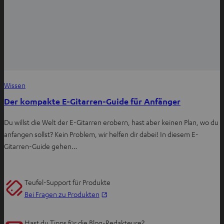
Wissen
Der kompakte E-Gitarren-Guide für Anfänger
Du willst die Welt der E-Gitarren erobern, hast aber keinen Plan, wo du
anfangen sollst? Kein Problem, wir helfen dir dabei! In diesem E-
Gitarren-Guide gehen…
Teufel-Support für Produkte
I
Bei Fragen zu Produkten
m
n
Hast du Tipps für die Blog-Redakteure?