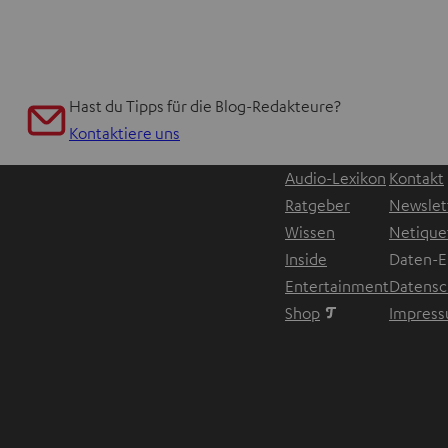
Hast du Tipps für die Blog-Redakteure?
Kontaktiere uns
Audio-Lexikon
Kontakt
Ratgeber
Newslet
Wissen
Netique
Inside
Daten-E
Entertainment
Datensc
Im neuen Tab ö
Shop
Impres