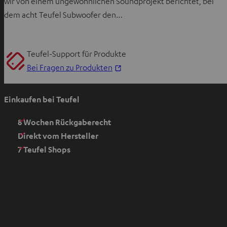
wir von einem ungewöhnlichen Soundprojekt berichtet, bei
dem acht Teufel Subwoofer den…
Teufel-Support für Produkte
I
Bei Fragen zu Produkten
m
n
Einkaufen bei Teufel
e
u
8 Wochen Rückgaberecht
e
Direkt vom Hersteller
n
7 Teufel Shops
T
a
b
ö
f