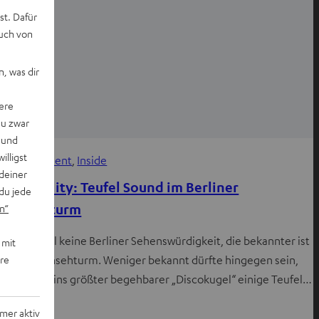
st. Dafür
auch von
, was dir
ere
du zwar
 und
willigst
Entertainment
, 
Inside
deiner
Sky Fidelity: Teufel Sound im Berliner
du jede
Fernsehturm
n“
Es gibt wohl keine Berliner Sehenswürdigkeit, die bekannter ist
 mit
ere
als der Fernsehturm. Weniger bekannt dürfte hingegen sein,
dass in Berlins größter begehbarer „Discokugel“ einige Teufel…
mer aktiv