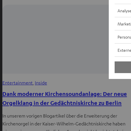
Analys
Market
Persona
Externe
Entertainment
, 
Inside
Dank moderner Kirchensoundanlage: Der neue
Orgelklang in der Gedächtniskirche zu Berlin
In unserem vorigen Blogartikel über die Erweiterung der
Kirchenorgel in der Kaiser-Wilhelm-Gedächtniskirche haben