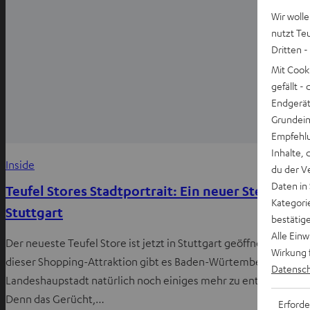
Wir wolle
nutzt Te
Dritten -
Mit Cook
gefällt 
Endgerät.
Grundeins
Empfehlu
Inhalte, 
Inside
du der V
Daten in
Teufel Stores Stadtportrait: Ein neuer Stern in
Kategori
Stuttgart
bestätig
Alle Ein
Der neueste Teufel Store ist jetzt in Stuttgart geöffnet. Neben
Wirkung 
dieser Shopping-Attraktion gibt es Baden-Würtembergs
Datensch
Landeshaupstadt natürlich noch einiges mehr zu entdecken.
Denn das Gerücht,…
Erforde