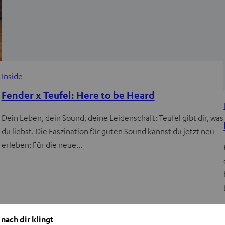
Inside
Fender x Teufel: Here to be Heard
Dein Leben, dein Sound, deine Leidenschaft: Teufel gibt dir, was
du liebst. Die Faszination für guten Sound kannst du jetzt neu
erleben: Für die neue…
 nach dir klingt