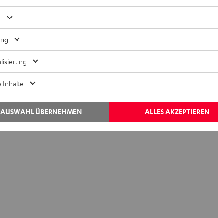
Inside
e
Notizen aus Berlin: Fiel diese Soundbar in den
Zaubertrank?
ing
Starkes noch besser machen – diese Prämisse stand am Anfang
lisierung
eines ehrgeizigen Soundbar-Projektes, an dessen Ende die
 Inhalte
Teufel Cinebar Pro entstand. Mit ihren fulminaten
Leistungsdaten…
AUSWAHL ÜBERNEHMEN
ALLES AKZEPTIEREN