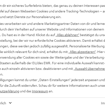
n dir ein sicheres Surferlebnis bieten, das genau zu deinen Interessen pas
ufel auf diesen Webseiten Cookies und andere Tracking-Technologien – 
 und setzt Dienste zur Personalisierung ein.
ies verarbeiten wir und andere Marketingpartner Daten von dir und lernen
- durch dein Verhalten auf unserer Website und Informationen von deinem
 Du hast es in der Hand: Klickst du auf
„Alles ablehnen“
bestätigst du uns
tellung, bei der wir nur erforderliche Cookies aktivieren. Damit erhältst 
ngen, diese werden jedoch zufällig ausgewählt. Personalisierte Werbung
die wirklich relevant für dich sind, erhältst du mit
„Alles akzeptieren“
. Hier 
Inside
erwendung aller Cookies ein sowie der Weitergabe und der Verarbeitung 
Notizen aus Berlin: Mit Technik-Tetris zur
 Staaten außerhalb der EU/des EWR. Für eine individuelle Auswahl kannst 
optimalen Soundbar
e auch einzeln aktivieren bzw. deaktivieren und mit
„Auswahl übernehme
en.
Diese Soundbar kann sich sehen – und vor allem hören lassen:
willigungen kannst du unter „Daten-Einstellungen“ jederzeit anpassen und
für die Zukunft widerrufen. Schau dir für weitere Informationen auch uns
Die Cinebar Lux ist ein meisterlicher Brückenschlag zwischen
utzerklärung
und das
Impressum
an.
Design und Technologie mit dem Ziel,…
rlich
Im