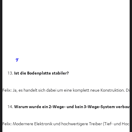
I
m
Ist die Bodenplatte stabiler?
n
e
u
Felix: Ja, es handelt sich dabei um eine komplett neue Konstruktion. Di
e
n
Warum wurde ein 2-Wege- und kein 3-Wege-System verbaut u
T
a
Felix: Modernere Elektronik und hochwertigere Treiber (Tief- und Hocht
b
ö