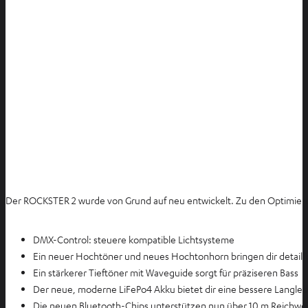
Der ROCKSTER 2 wurde von Grund auf neu entwickelt. Zu den Optimie
DMX-Control: steuere kompatible Lichtsysteme
Ein neuer Hochtöner und neues Hochtonhorn bringen dir detaill
Ein stärkerer Tieftöner mit Waveguide sorgt für präziseren Bass
Der neue, moderne LiFePo4 Akku bietet dir eine bessere Langlebi
Die neuen Bluetooth-Chips unterstützen nun über 10 m Reichwe