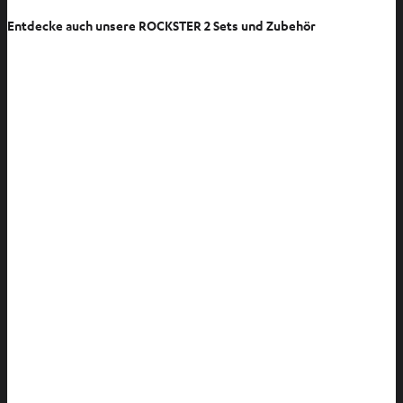
f
Entdecke auch unsere ROCKSTER 2 Sets und Zubehör
f
n
e
n