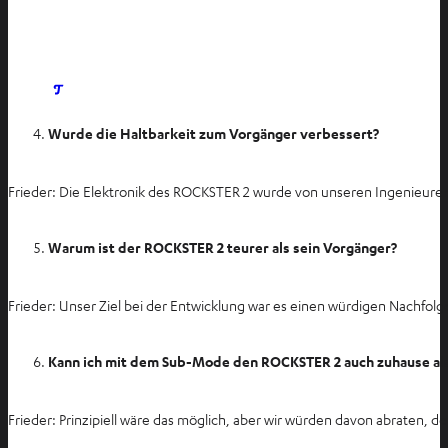
I
m
Wurde die Haltbarkeit zum Vorgänger verbessert?
n
e
u
Frieder: Die Elektronik des ROCKSTER 2 wurde von unseren Ingenieuren 
e
n
Warum ist der ROCKSTER 2 teurer als sein Vorgänger?
T
a
Frieder: Unser Ziel bei der Entwicklung war es einen würdigen Nachfo
b
ö
f
Kann ich mit dem Sub-Mode den ROCKSTER 2 auch zuhause a
f
n
Frieder: Prinzipiell wäre das möglich, aber wir würden davon abrate
e