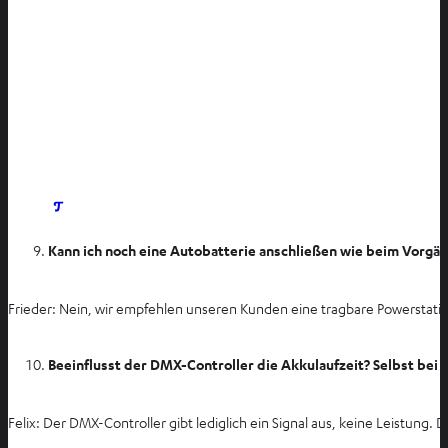
I
m
Kann ich noch eine Autobatterie anschließen wie beim Vorgä
n
e
u
Frieder: Nein, wir empfehlen unseren Kunden eine tragbare Powerstatio
e
n
Beeinflusst der DMX-Controller die Akkulaufzeit? Selbst bei
T
a
Felix: Der DMX-Controller gibt lediglich ein Signal aus, keine Leistung. 
b