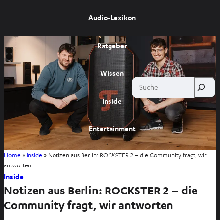
Audio-Lexikon
Ratgeber
Wissen
Suche
Inside
Entertainment
Home
»
Inside
»
Notizen aus Berlin: ROCKSTER 2 – die Community fragt, wir
Shop
antworten
Inside
Notizen aus Berlin: ROCKSTER 2 – die
Community fragt, wir antworten