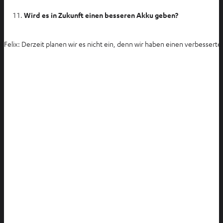
ö
f
Wird es in Zukunft einen besseren Akku geben?
f
n
Felix: Derzeit planen wir es nicht ein, denn wir haben einen verbesse
e
n