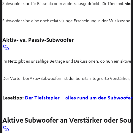
Subwoofer sind für Bässe da oder anders ausgedrückt: für Töne mit
nied
Subwoofer sind eine noch relativ junge Erscheinung in der Musikszene.
Aktiv- vs. Passiv-Subwoofer
Im Netz gibt es unzählige Beiträge und Diskussionen, ob nun ein aktiver
Der Vorteil bei Aktiv-Subwoofern ist der bereits integrierte Verstärke
Lesetipp:
Der Tiefstapler – alles rund um den Subwoofer
Aktive Subwoofer an Verstärker oder Sou