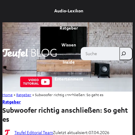
Audio-Lexikon
Ratgeber
Wissen
Suche
Inside
Entertainment
Home
»
Ratgeber
»
Subwoofer richtig anschließen: So geht es
Shop
Ratgeber
Subwoofer richtig anschließen: So geht
es
Teufel Editorial Team
Zuletzt aktualisiert:
07.04.2026