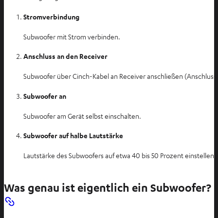
a
b
Stromverbindung
ö
Subwoofer mit Strom verbinden.
f
f
Anschluss an den Receiver
n
e
Subwoofer über Cinch-Kabel an Receiver anschließen (Anschluss 
n
Subwoofer an
Subwoofer am Gerät selbst einschalten.
Subwoofer auf halbe Lautstärke
Lautstärke des Subwoofers auf etwa 40 bis 50 Prozent einstellen.
Was genau ist eigentlich ein Subwoofer?