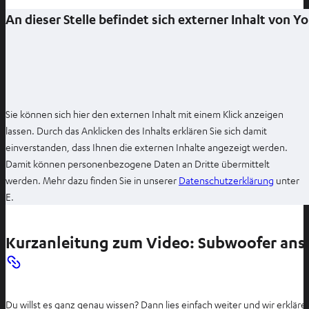
An dieser Stelle befindet sich externer Inhalt von 
Sie können sich hier den externen Inhalt mit einem Klick anzeigen
lassen. Durch das Anklicken des Inhalts erklären Sie sich damit
einverstanden, dass Ihnen die externen Inhalte angezeigt werden.
Damit können personenbezogene Daten an Dritte übermittelt
I
werden. Mehr dazu finden Sie in unserer
Datenschutzerklärung
unter
m
E.
n
e
Kurzanleitung zum Video: Subwoofer ans
u
e
n
T
Du willst es ganz genau wissen? Dann lies einfach weiter und wir erkläre