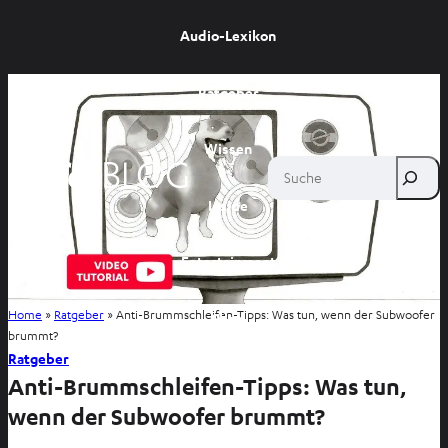
Audio-Lexikon
Ratgeber
Wissen
Suche
Inside
Entertainment
Home
»
Ratgeber
»
Anti-Brummschleifen-Tipps: Was tun, wenn der Subwoofer
Shop
brummt?
Ratgeber
Anti-Brummschleifen-Tipps: Was tun,
wenn der Subwoofer brummt?