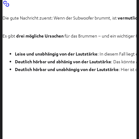
e
n
Die gute Nachricht zuerst: Wenn der Subwoofer brummt, ist
vermutlich
T
a
b
Es gibt
drei mögliche Ursachen
für das Brummen – und ein wichtiger Hi
ö
f
Leise und unabhängig von der Lautstärke
: In diesem Fall liegt
f
Deutlich hörbar und abhänig von der Lautstärke
: Das könnte a
n
Deutlich hörbar und unabhängig von der Lautstärke
: Hier ist
e
n