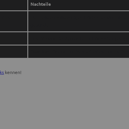
Nachteile
nfreie
Die meisten vollständigen Hörbücher sind nicht
gebunden
Free-Version der App nicht für Hörbücher geeig
Download-Option und Werbefreiheit nur mit P
cks
kennen!