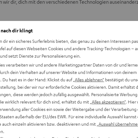
wir dir, dich mit den verschiedenen Technologien auseinander
 nach dir klingt
n dir ein sicheres Surferlebnis bieten, das genau zu deinen Interessen pas
ufel auf diesen Webseiten Cookies und andere Tracking-Technologien – 
 und setzt Dienste zur Personalisierung ein.
ies verarbeiten wir und andere Marketingpartner Daten von dir und lernen
- durch dein Verhalten auf unserer Website und Informationen von deinem
 Du hast es in der Hand: Klickst du auf
„Alles ablehnen“
bestätigst du uns
tellung, bei der wir nur erforderliche Cookies aktivieren. Damit erhältst 
ngen, diese werden jedoch zufällig ausgewählt. Personalisierte Werbung
die wirklich relevant für dich sind, erhältst du mit
„Alles akzeptieren“
. Hier 
erwendung aller Cookies ein sowie der Weitergabe und der Verarbeitung 
 Staaten außerhalb der EU/des EWR. Für eine individuelle Auswahl kannst 
e auch einzeln aktivieren bzw. deaktivieren und mit
„Auswahl übernehme
en.