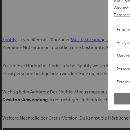
Alle Ein
Wirkung 
Datensch
Auf Spot
Erforde
Spotify
ist vor allem als führender
Musik-Streaming-Dienst
beka
Analys
Premium-Nutzer:innen monatlich eine bestimmte Anzahl an
H
Market
Kostenlose Hörbücher findest du bei Spotify weiterhin – allerd
Persona
Privatpersonen hochgeladen werden. Eine eigene Kategorie für G
Externe
Wichtig beim Anhören: Der Shuffle-Modus muss ausgeschaltet s
Desktop-Anwendung
in der richtigen Reihenfolge hören. Für
Weitere Nachteile der Gratis-Version: Du kannst die Hörbüche