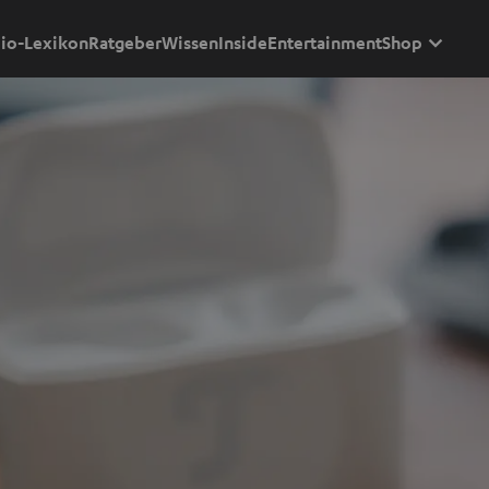
io-Lexikon
Ratgeber
Wissen
Inside
Entertainment
Shop