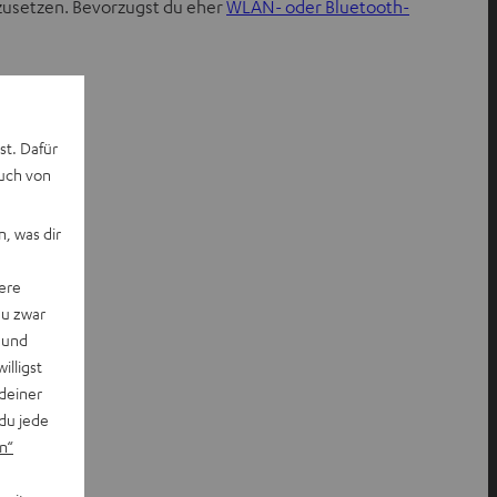
zusetzen. Bevorzugst du eher
WLAN- oder Bluetooth-
st. Dafür
auch von
, was dir
ere
du zwar
 und
willigst
deiner
du jede
n“