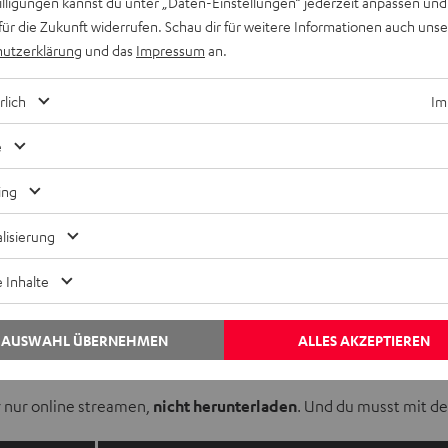
willigungen kannst du unter „Daten-Einstellungen“ jederzeit anpassen und
für die Zukunft widerrufen. Schau dir für weitere Informationen auch uns
utzerklärung
und das
Impressum
an.
ify findest du jede Menge kostenlose Hörbücher – wenn du danac
rlich
Im
nnt , bietet inzwischen aber auch ein großes Hörbuchangebot.
e
örstunden
zur Verfügung. Die meisten vollständigen Hörbücher 
ing
ings meist nur in Form von
Community-Playlists
,
gekürzten Fas
lisierung
ratis-Hörbücher existiert nicht, sodass du gezielt nach Titeln o
 Inhalte
ein. Deshalb kannst du die Titel der kostenlosen Hörbücher auc
AUSWAHL ÜBERNEHMEN
ALLES AKZEPTIEREN
 die App brauchst du ansonsten ein Premium-Abo.
r nur online streamen,
nicht herunterladen
. Und du musst mit d