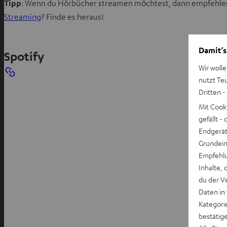
Tipp
: Wenn du Hörbücher streamen möchtest, dann empfehlen 
Streaming
? Finde es heraus!
Damit‘s
Spotify
Wir wolle
nutzt Te
Dritten -
Mit Cook
gefällt 
Endgerät.
Grundeins
Empfehlu
Inhalte, 
du der V
Daten in
Kategori
bestätig