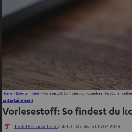
Home
»
Entertainment
»
Vorlesestoff: So findest du kostenlose Hörbücher online
Entertainment
Vorlesestoff: So findest du 
Teufel Editorial Team
Zuletzt aktualisiert:
07.04.2026