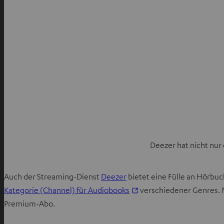
Deezer hat nicht nur
Auch der Streaming-Dienst
Deezer
bietet eine Fülle an Hörbuch
I
Kategorie (Channel) für Audiobooks
verschiedener Genres. 
m
Premium-Abo.
n