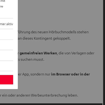
 mit
ere
h suchst.
mer aktiv
 Seit der Einführung des neuen Hörbuchmodells stehen
sind heute an dieses Kontingent gekoppelt.
sungen
oder
gemeinfreien Werken
, die von Verlagen oder
der Playlists suchen musst.
h nicht in der App, sondern nur
im Browser oder in der
er ein oder anderen Werbeunterbrechung leben.