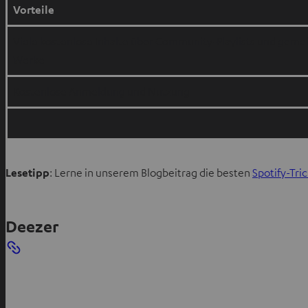
Vorteile
Viele kostenlose Inhalte über Community-Playlists und gemei
Werke
Kostenlose Anmeldung und Nutzung
Lesetipp
: Lerne in unserem Blogbeitrag die besten
Spotify-Tri
Deezer