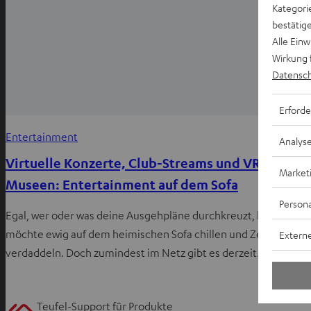
Kategori
bestätig
Alle Ein
Wirkung 
Datensch
Erforde
Entertainment
Analys
Virtuelle Konzerte, Club-Streams und VR-
Market
Museen: Entertainment auf dem Sofa
Persona
Egal, wer oder was deine Ausgehpläne durchkreuzt, keiner
möchte ewig auf dem heimischen Sofa chillen und Zeit
Externe
verdaddeln. Doch zumindest im Netz gibt es derzeit…
Teufel-Support für Produkte