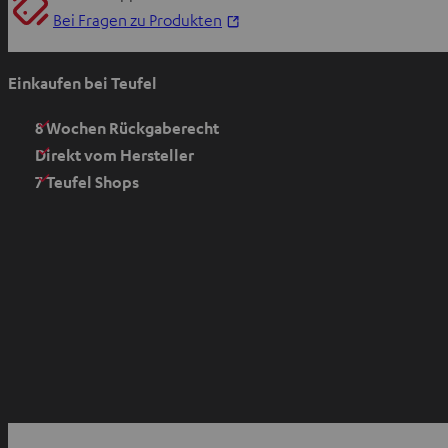
I
Bei Fragen zu Produkten
m
n
Einkaufen bei Teufel
e
u
8 Wochen Rückgaberecht
e
Direkt vom Hersteller
n
7 Teufel Shops
T
a
b
ö
f
f
n
e
n
I