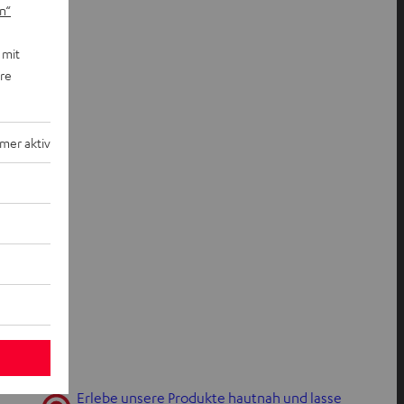
n“
 mit
ere
mer aktiv
Erlebe unsere Produkte hautnah und lasse