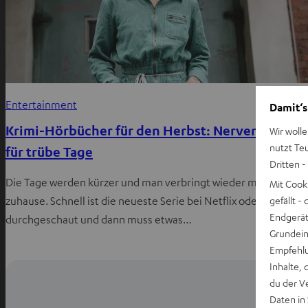
Entertainment
Damit‘s
Krimi-Hörbücher für den Herbst: Nervenkitzel
Wir wolle
nutzt Te
für trübe Tage
Dritten -
Die Tage werden kürzer und man verbringt wieder mehr Zeit
Mit Cook
gefällt 
zuhause. Schnell ist die neueste Serie bei Netflix oder Amazon
Endgerät.
durchgeschaut und dann muss etwas…
Grundeins
Empfehlu
Inhalte, 
du der V
Daten in