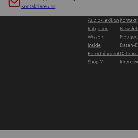
Kontaktiere uns
Audio-Lexikon
Kontakt
Ratgeber
Newslet
Wissen
Netique
Inside
Daten-E
Entertainment
Datensc
Im neuen Tab ö
Shop
Impres