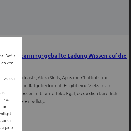
Wissen
Audio-Learning: geballte Ladung Wissen auf die
st. Dafür
auch von
Ohren
Wissens-Podcasts, Alexa Skills, Apps mit Chatbots und
, was dir
Hörbücher im Ratgeberformat: Es gibt eine Vielzahl an
ere
Audioangeboten mit Lerneffekt. Egal, ob du dich beruflich
du zwar
neuorientieren willst,…
 und
willigst
deiner
du jede