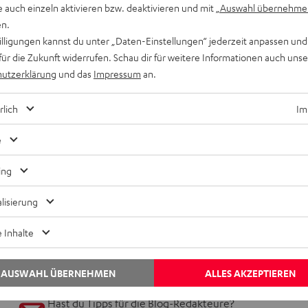
e auch einzeln aktivieren bzw. deaktivieren und mit
„Auswahl übernehme
en.
willigungen kannst du unter „Daten-Einstellungen“ jederzeit anpassen und
für die Zukunft widerrufen. Schau dir für weitere Informationen auch uns
utzerklärung
und das
Impressum
an.
rlich
Im
e
ing
lisierung
 Inhalte
AUSWAHL ÜBERNEHMEN
ALLES AKZEPTIEREN
Hast du Tipps für die Blog-Redakteure?