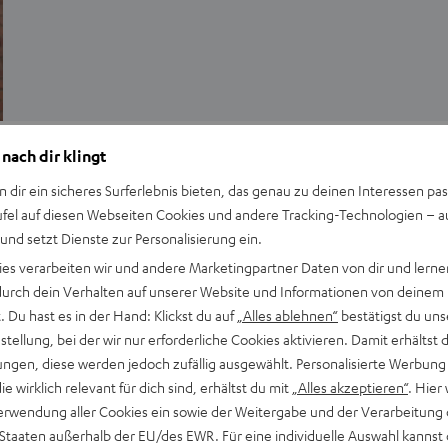
Entertainment
 nach dir klingt
Vorlesestoff: So findest du kostenlose
n dir ein sicheres Surferlebnis bieten, das genau zu deinen Interessen pas
ufel auf diesen Webseiten Cookies und andere Tracking-Technologien – 
Hörbücher online
 und setzt Dienste zur Personalisierung ein.
Du liebst Hörbücher? Oder möchtest dir einfach nur ab und zu
ies verarbeiten wir und andere Marketingpartner Daten von dir und lernen
- durch dein Verhalten auf unserer Website und Informationen von deinem
etwas vorlesen lassen? Das Hörbuch-Universum ist riesig und
 Du hast es in der Hand: Klickst du auf
„Alles ablehnen“
bestätigst du uns
lädt dazu ein, unterschiedlichste Genre-Welten zu…
tellung, bei der wir nur erforderliche Cookies aktivieren. Damit erhältst 
ngen, diese werden jedoch zufällig ausgewählt. Personalisierte Werbung
die wirklich relevant für dich sind, erhältst du mit
„Alles akzeptieren“
. Hier 
erwendung aller Cookies ein sowie der Weitergabe und der Verarbeitung 
 Staaten außerhalb der EU/des EWR. Für eine individuelle Auswahl kannst 