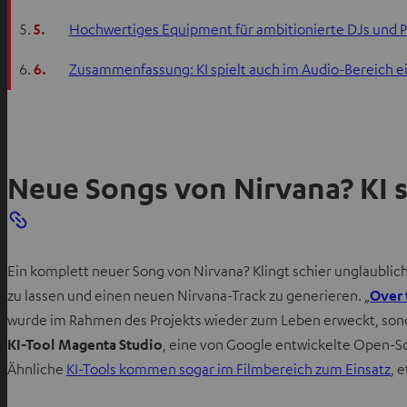
f
5.
Hochwertiges Equipment für ambitionierte DJs und 
f
6.
Zusammenfassung: KI spielt auch im Audio-Bereich ei
n
e
n
Neue Songs von Nirvana? KI 
Ein komplett neuer Song von Nirvana? Klingt schier unglaublich
zu lassen und einen neuen Nirvana-Track zu generieren. „
Over 
wurde im Rahmen des Projekts wieder zum Leben erweckt, sond
KI-Tool Magenta Studio
, eine von Google entwickelte Open-So
Ähnliche
KI-Tools kommen sogar im Filmbereich zum Einsatz
, 