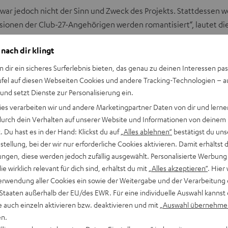
e
ar jedoch nicht der Sinn und Zweck des Projekts. Stattdessen w
n
sionen der Club-27-Angehörigen werden romantisiert“, lautet die 
T
a
 nach dir klingt
b
ig ist die Technologie bereit
n dir ein sicheres Surferlebnis bieten, das genau zu deinen Interessen pas
ö
ufel auf diesen Webseiten Cookies und andere Tracking-Technologien – 
f
 und setzt Dienste zur Personalisierung ein.
f
ies verarbeiten wir und andere Marketingpartner Daten von dir und lernen
n, ist das eine. Allerdings ist
künstliche Intelligenz in der M
n
- durch dein Verhalten auf unserer Website und Informationen von deinem
elen frei verfügbaren Audio-Anwendungen wird auf AI zurückgeg
e
 Du hast es in der Hand: Klickst du auf
„Alles ablehnen“
bestätigst du uns
 erzeugen.
n
tellung, bei der wir nur erforderliche Cookies aktivieren. Damit erhältst 
ngen, diese werden jedoch zufällig ausgewählt. Personalisierte Werbung
die wirklich relevant für dich sind, erhältst du mit
„Alles akzeptieren“
. Hier 
telligente Features, die das Aufnehmen, Bearbeiten und Abmisch
erwendung aller Cookies ein sowie der Weitergabe und der Verarbeitung 
 Produktion. Ein Key-, Drum- und Sample-Editor, virtuelle Instru
 Staaten außerhalb der EU/des EWR. Für eine individuelle Auswahl kannst 
ase AI einen guten Einstieg in die Welt des Komponierens und P
e auch einzeln aktivieren bzw. deaktivieren und mit
„Auswahl übernehme
en.