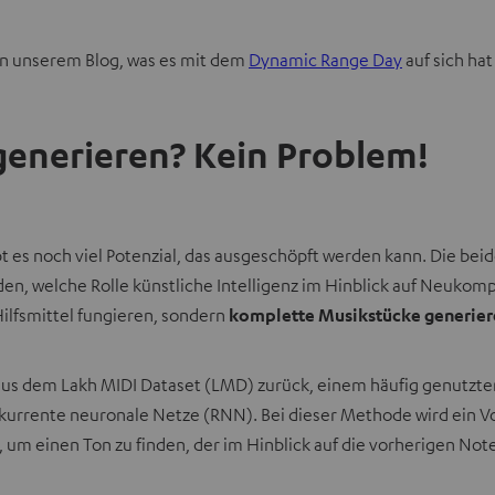
n
e
 in unserem Blog, was es mit dem
Dynamic Range Day
auf sich ha
u
e
n
generieren? Kein Problem!
T
a
b
 gibt es noch viel Potenzial, das ausgeschöpft werden kann. Die
ö
nden, welche Rolle künstliche Intelligenz im Hinblick auf Neuko
f
 Hilfsmittel fungieren, sondern
komplette Musikstücke generie
f
n
e
us dem Lakh MIDI Dataset (LMD) zurück, einem häufig genutzten
n
urrente neuronale Netze (RNN). Bei dieser Methode wird ein Vo
um einen Ton zu finden, der im Hinblick auf die vorherigen Note