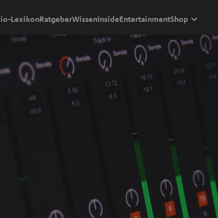
io-Lexikon
Ratgeber
Wissen
Inside
Entertainment
Shop