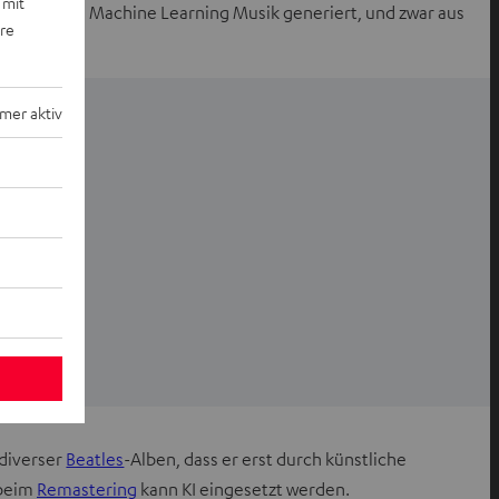
 mit
falls mittels Machine Learning Musik generiert, und zwar aus
ere
mer aktiv
 diverser
Beatles
-Alben, dass er erst durch künstliche
 beim
Remastering
kann KI eingesetzt werden.