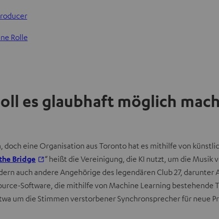
Producer
ne Rolle
soll es glaubhaft möglich mac
, doch eine Organisation aus Toronto hat es mithilfe von künstli
I
the Bridge
“ heißt die Vereinigung, die KI nutzt, um die Musik
m
ern auch andere Angehörige des legendären Club 27, darunter 
n
urce-Software, die mithilfe von Machine Learning bestehende T
e
etwa um die Stimmen verstorbener Synchronsprecher für neue Pr
u