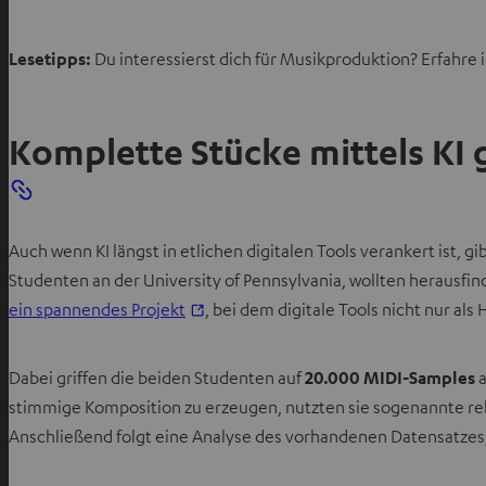
n
T
Lesetipps:
Du interessierst dich für Musikproduktion? Erfahre
a
b
ö
Komplette Stücke mittels KI 
f
f
n
e
Auch wenn KI längst in etlichen digitalen Tools verankert ist,
n
Studenten an der University of Pennsylvania, wollten herausfi
ein spannendes Projekt
, bei dem digitale Tools nicht nur als
Dabei griffen die beiden Studenten auf
20.000 MIDI-Samples
a
stimmige Komposition zu erzeugen, nutzten sie sogenannte rek
Anschließend folgt eine Analyse des vorhandenen Datensatzes, 