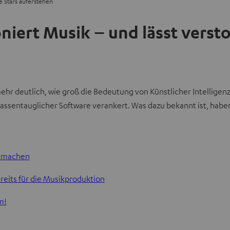
e Stars auferstehen
niert Musik – und lässt verst
hr deutlich, wie groß die Bedeutung von Künstlicher Intelligenz (
massentauglicher Software verankert. Was dazu bekannt ist, hab
h machen
ereits für die Musikproduktion
m!