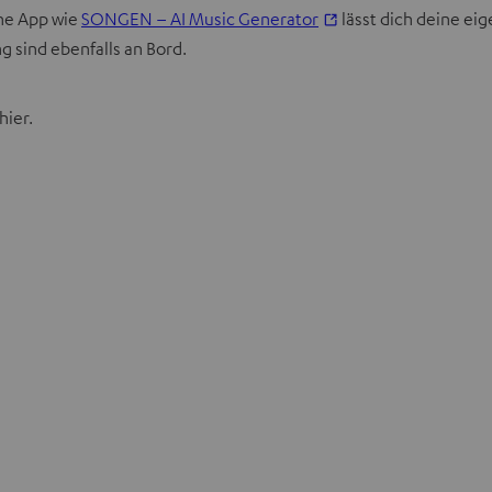
I
ine App wie
SONGEN – AI Music Generator
lässt dich deine ei
m
g sind ebenfalls an Bord.
n
e
hier.
u
e
n
T
a
b
ö
f
f
n
e
n