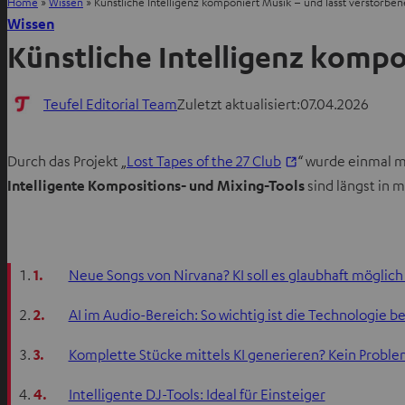
Home
»
Wissen
»
Künstliche Intelligenz komponiert Musik – und lässt verstorben
Wissen
Künstliche Intelligenz kompo
Teufel Editorial Team
Zuletzt aktualisiert:
07.04.2026
I
Durch das Projekt „
Lost Tapes of the 27 Club
“ wurde einmal me
m
Intelligente Kompositions- und Mixing-Tools
sind längst in 
n
e
u
1.
Neue Songs von Nirvana? KI soll es glaubhaft möglic
e
n
2.
AI im Audio-Bereich: So wichtig ist die Technologie b
T
3.
Komplette Stücke mittels KI generieren? Kein Proble
a
b
4.
Intelligente DJ-Tools: Ideal für Einsteiger
ö