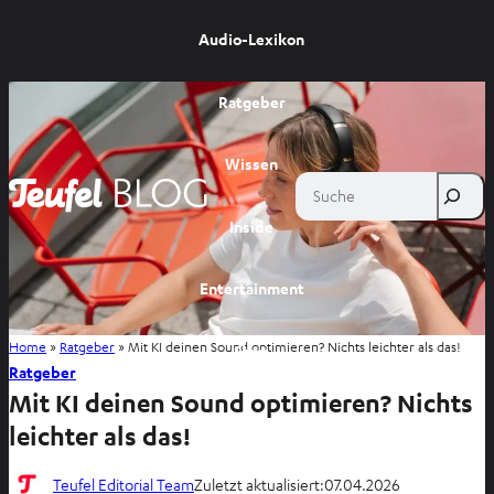
Audio-Lexikon
Ratgeber
Wissen
Suche
Inside
Entertainment
Home
»
Ratgeber
»
Mit KI deinen Sound optimieren? Nichts leichter als das!
Shop
Ratgeber
Mit KI deinen Sound optimieren? Nichts
leichter als das!
Teufel Editorial Team
Zuletzt aktualisiert:
07.04.2026