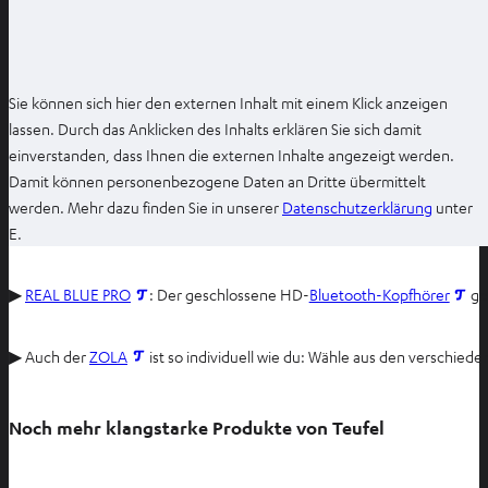
Sie können sich hier den externen Inhalt mit einem Klick anzeigen
lassen. Durch das Anklicken des Inhalts erklären Sie sich damit
einverstanden, dass Ihnen die externen Inhalte angezeigt werden.
Damit können personenbezogene Daten an Dritte übermittelt
I
werden. Mehr dazu finden Sie in unserer
Datenschutzerklärung
unter
m
E.
n
e
I
I
▶
REAL BLUE PRO
: Der geschlossene HD-
Bluetooth-Kopfhörer
ge
u
m
m
e
n
n
I
▶ Auch der
ZOLA
ist so individuell wie du: Wähle aus den versch
n
e
e
m
T
u
u
n
a
e
e
Noch mehr klangstarke Produkte von Teufel
e
b
n
n
u
ö
T
T
e