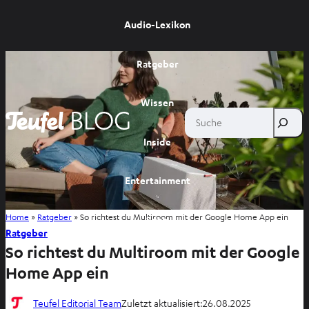
Audio-Lexikon
Ratgeber
Wissen
Suche
Inside
Entertainment
Home
»
Ratgeber
»
So richtest du Multiroom mit der Google Home App ein
Shop
Ratgeber
So richtest du Multiroom mit der Google
Home App ein
Teufel Editorial Team
Zuletzt aktualisiert:
26.08.2025