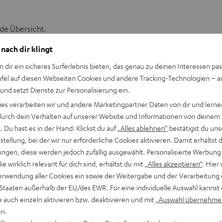
nde Übersicht.
 nach dir klingt
 es sich wo am besten?
n dir ein sicheres Surferlebnis bieten, das genau zu deinen Interessen pas
ufel auf diesen Webseiten Cookies und andere Tracking-Technologien – 
 und setzt Dienste zur Personalisierung ein.
ies verarbeiten wir und andere Marketingpartner Daten von dir und lernen
- durch dein Verhalten auf unserer Website und Informationen von deinem
Vorteile
Nice-to-have
 Du hast es in der Hand: Klickst du auf
„Alles ablehnen“
bestätigst du uns
tellung, bei der wir nur erforderliche Cookies aktivieren. Damit erhältst 
Sehr leise, kaum Sound-Leak
Transparenzmod
ngen, diese werden jedoch zufällig ausgewählt. Personalisierte Werbung
die wirklich relevant für dich sind, erhältst du mit
„Alles akzeptieren“
. Hier 
-Ear
Kompakt, gute Abschirmung
Multipoint, weic
erwendung aller Cookies ein sowie der Weitergabe und der Verarbeitung 
 Staaten außerhalb der EU/des EWR. Für eine individuelle Auswahl kannst 
Reduziert Dröhnen, hält Fokus
Lange Laufzeit,
e auch einzeln aktivieren bzw. deaktivieren und mit
„Auswahl übernehme
en.
m-Mic
Klare Sprache, kein Echo
Mute-Taste, Mon