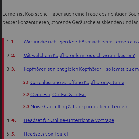
Lernen ist Kopfsache – aber auch eine Frage des richtigen Sou
besser konzentrieren, störende Geräusche ausblenden und länge
1.
Warum die richtigen Kopfhörer sich beim Lernen aus
2.
Mit welchem Kopfhörer lernt es sich wo am besten?
3.
Kopfhörer ist nicht gleich Kopfhörer – so lernst du a
3.1
Geschlossene vs. offene Kopfhörersysteme
3.2
Over-Ear, On-Ear & In-Ear
3.3
Noise Cancelling & Transparenz beim Lernen
4.
Headset für Online-Unterricht & Vorträge
5.
Headsets von Teufel