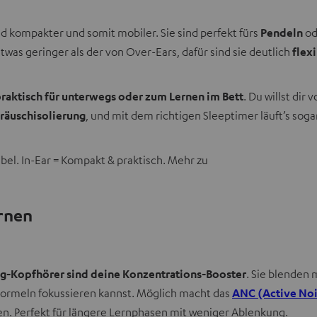
nd kompakter und somit mobiler. Sie sind perfekt fürs
Pendeln
od
twas geringer als der von Over-Ears, dafür sind sie deutlich
flex
raktisch für unterwegs oder zum Lernen im Bett
. Du willst dir
räuschisolierung
, und mit dem richtigen Sleeptimer läuft’s sog
bel. In-Ear = Kompakt & praktisch. Mehr zu
rnen
g-Kopfhörer sind deine Konzentrations-Booster
. Sie blenden
r Formeln fokussieren kannst. Möglich macht das
ANC (Active Noi
. Perfekt für längere Lernphasen mit weniger Ablenkung.