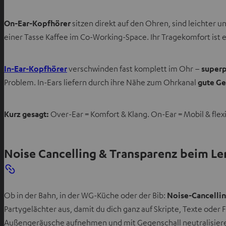
On-Ear-Kopfhörer
sitzen direkt auf den Ohren, sind leichter u
einer Tasse Kaffee im Co-Working-Space. Ihr Tragekomfort ist e
In-Ear-Kopfhörer
verschwinden fast komplett im Ohr –
superp
Problem. In-Ears liefern durch ihre Nähe zum Ohrkanal
gute Ge
Kurz gesagt:
Over-Ear = Komfort & Klang. On-Ear = Mobil & flexi
Noise Cancelling & Transparenz beim Le
Ob in der Bahn, in der WG-Küche oder der Bib:
Noise-Cancellin
Partygelächter aus, damit du dich ganz auf Skripte, Texte ode
Außengeräusche aufnehmen und mit Gegenschall neutralisieren