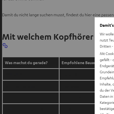
Damit du nicht lange suchen musst, findest du hier eine passe
Damit‘s
Mit welchem Kopfhörer lernt
Wir wolle
nutzt Te
Dritten -
Mit Cook
gefällt 
Was machst du gerade?
Empfohlene Bauart
Endgerät.
Grundeins
Bibliothek
Geschlossen / Over-Ear, ANC
Empfehlu
Inhalte, 
WG / Co-Working
Geschlossen / On-Ear oder In
du der V
Daten in
Zug / S-Bahn / Pendeln
Over-Ear mit ANC
Kategori
bestätig
Online-Unterricht / Referat
Headset / Over-Ear mit Boo