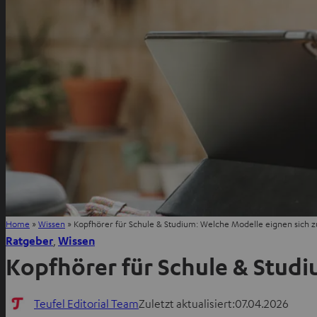
Home
»
Wissen
»
Kopfhörer für Schule & Studium: Welche Modelle eignen sich 
Ratgeber
, 
Wissen
Kopfhörer für Schule & Stud
Teufel Editorial Team
Zuletzt aktualisiert:
07.04.2026