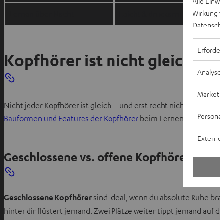
Alle Ein
Wirkung 
Lernen über Nacht
Leicht & druckarm (In-Ear / 
Datensch
Erforde
Kopfhörer ist nicht gleich Ko
Analys
Market
Nicht jeder Kopfhörer ist gleich – und erst recht nicht gleich g
Persona
Bauformen und Features der Kopfhörer
beim Lernen wirklich 
Externe
Geschlossene vs. offene Kopfhörersyst
Geschlossene Kopfhörer
sind ideal, wenn du absolute Ruhe brauc
hinter dir flüstert jemand. Zwei Plätze weiter tippt jemand auf