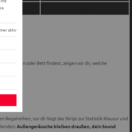
 mit
ere
e Lautstärke
Starre Over-Ears, Dauer-ANC
mer aktiv
ten
iothek, Bahn oder Bett findest, zeigen wir dir, welche
en Regalreihen, vor dir liegt das Skript zur Statistik-Klausur und
sblenden:
Außengeräusche bleiben draußen, dein Sound