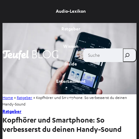
Audio-Lexikon
Ratgeber
Wissen
Suche
Inside
Entertainment
Home
»
Ratgeber
»
Kopfhörer und Smartphone: So verbesserst du deinen
Shop
Handy-Sound
Ratgeber
Kopfhörer und Smartphone: So
verbesserst du deinen Handy-Sound