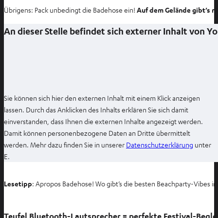
b
Übrigens: Pack unbedingt die Badehose ein!
Auf dem Gelände gibt’s n
ö
An dieser Stelle befindet sich externer Inhalt von 
f
f
n
e
n
Sie können sich hier den externen Inhalt mit einem Klick anzeigen
lassen. Durch das Anklicken des Inhalts erklären Sie sich damit
einverstanden, dass Ihnen die externen Inhalte angezeigt werden.
Damit können personenbezogene Daten an Dritte übermittelt
I
werden. Mehr dazu finden Sie in unserer
Datenschutzerklärung
unter
m
E.
n
e
Lesetipp
: Apropos Badehose! Wo gibt’s die besten Beachparty-Vibes 
u
e
n
Teufel Bluetooth-Lautsprecher = perfekte Festival-Begle