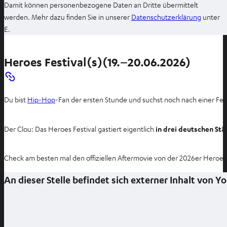
Damit können personenbezogene Daten an Dritte übermittelt
I
werden. Mehr dazu finden Sie in unserer
Datenschutzerklärung
unter
m
E.
n
e
Heroes Festival(s)(19.–20.06.2026)
u
e
n
Du bist
Hip-Hop
-Fan der ersten Stunde und suchst noch nach einer Fe
T
a
b
Der Clou: Das Heroes Festival gastiert eigentlich
in drei deutschen St
ö
f
Check am besten mal den offiziellen Aftermovie von der 2026er Heroes Fe
f
n
An dieser Stelle befindet sich externer Inhalt von 
e
n