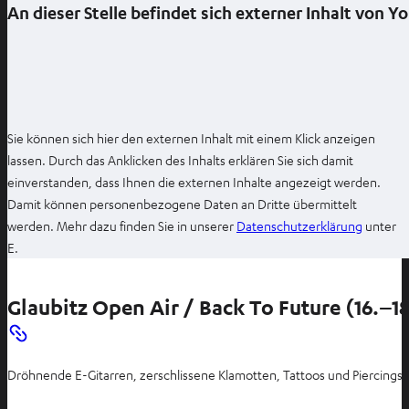
n
An dieser Stelle befindet sich externer Inhalt von 
e
n
Sie können sich hier den externen Inhalt mit einem Klick anzeigen
lassen. Durch das Anklicken des Inhalts erklären Sie sich damit
einverstanden, dass Ihnen die externen Inhalte angezeigt werden.
Damit können personenbezogene Daten an Dritte übermittelt
I
werden. Mehr dazu finden Sie in unserer
Datenschutzerklärung
unter
m
E.
n
e
Glaubitz Open Air / Back To Future (16.–1
u
e
n
Dröhnende E-Gitarren, zerschlissene Klamotten, Tattoos und Piercings, 
T
a