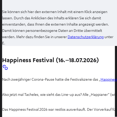
Sie können sich hier den externen Inhalt mit einem Klick anzeigen
lassen. Durch das Anklicken des Inhalts erklären Sie sich damit
einverstanden, dass Ihnen die externen Inhalte angezeigt werden.
Damit können personenbezogene Daten an Dritte übermittelt
I
werden. Mehr dazu finden Sie in unserer
Datenschutzerklärung
unter
m
E.
n
e
Happiness Festival (16.–18.07.2026)
u
e
n
Nach zweijähriger Corona-Pause hatte die Festivalszene das „
Happines
T
a
b
Also jetzt mal Tacheles, wie sieht das Line-up aus? Alle „Happianer“ (wi
ö
f
Das Happiness Festival 2026 war restlos ausverkauft. Der Vorverkauf für
f