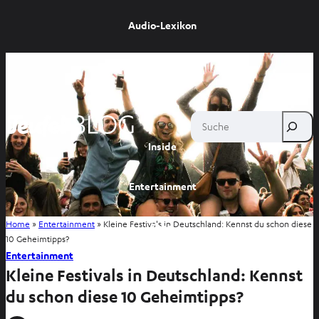
Audio-Lexikon
Ratgeber
Wissen
Suche
Inside
Entertainment
Home
»
Entertainment
»
Kleine Festivals in Deutschland: Kennst du schon diese
Shop
10 Geheimtipps?
Entertainment
Kleine Festivals in Deutschland: Kennst
du schon diese 10 Geheimtipps?