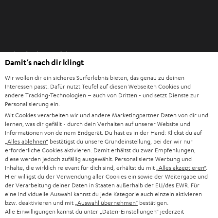
I
Einkaufen bei Teufel
m
Damit‘s nach dir klingt
n
8 Wochen Rückgaberecht
e
Wir wollen dir ein sicheres Surferlebnis bieten, das genau zu deinen
Direkt vom Hersteller
Interessen passt. Dafür nutzt Teufel auf diesen Webseiten Cookies und
u
andere Tracking-Technologien – auch von Dritten - und setzt Dienste zur
7 Teufel Shops
e
Personalisierung ein.
n
Mit Cookies verarbeiten wir und andere Marketingpartner Daten von dir und
Audio-Lexikon
lernen, was dir gefällt - durch dein Verhalten auf unserer Website und
T
Ratgeber
Informationen von deinem Endgerät. Du hast es in der Hand: Klickst du auf
a
„Alles ablehnen“
bestätigst du unsere Grundeinstellung, bei der wir nur
Wissen
b
erforderliche Cookies aktivieren. Damit erhältst du zwar Empfehlungen,
Inside
diese werden jedoch zufällig ausgewählt. Personalisierte Werbung und
ö
Entertainment
Inhalte, die wirklich relevant für dich sind, erhältst du mit
„Alles akzeptieren“
.
f
Im neuen Tab öffnen
Hier willigst du der Verwendung aller Cookies ein sowie der Weitergabe und
Shop
f
der Verarbeitung deiner Daten in Staaten außerhalb der EU/des EWR. Für
Kontakt
eine individuelle Auswahl kannst du jede Kategorie auch einzeln aktivieren
n
Newsletter
bzw. deaktivieren und mit
„Auswahl übernehmen“
bestätigen.
e
Alle Einwilligungen kannst du unter „Daten-Einstellungen“ jederzeit
Netiquette
n