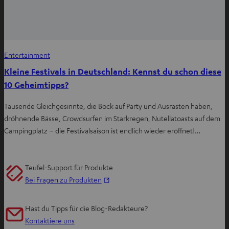
Entertainment
Kleine Festivals in Deutschland: Kennst du schon diese
10 Geheimtipps?
Tausende Gleichgesinnte, die Bock auf Party und Ausrasten haben,
dröhnende Bässe, Crowdsurfen im Starkregen, Nutellatoasts auf dem
Campingplatz – die Festivalsaison ist endlich wieder eröffnet!…
Teufel-Support für Produkte
I
Bei Fragen zu Produkten
m
n
Hast du Tipps für die Blog-Redakteure?
e
Kontaktiere uns
u