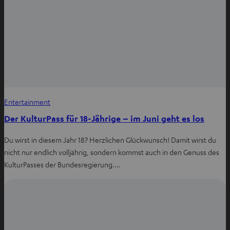
Entertainment
Der KulturPass für 18-Jährige – im Juni geht es los
Du wirst in diesem Jahr 18? Herzlichen Glückwunsch! Damit wirst du
nicht nur endlich volljährig, sondern kommst auch in den Genuss des
KulturPasses der Bundesregierung.…