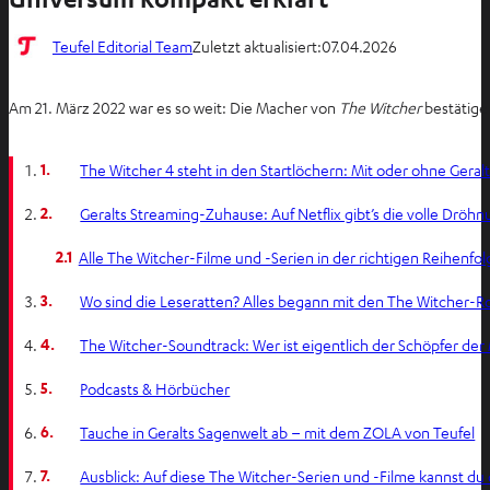
Teufel Editorial Team
Zuletzt aktualisiert:
07.04.2026
Am 21. März 2022 war es so weit: Die Macher von
The Witcher
bestätige
1.
The Witcher 4 steht in den Startlöchern: Mit oder ohne Geral
2.
Geralts Streaming-Zuhause: Auf Netflix gibt’s die volle Dröh
2.1
Alle The Witcher-Filme und -Serien in der richtigen Reihenf
3.
Wo sind die Leseratten? Alles begann mit den The Witcher
4.
The Witcher-Soundtrack: Wer ist eigentlich der Schöpfer der
5.
Podcasts & Hörbücher
6.
Tauche in Geralts Sagenwelt ab – mit dem ZOLA von Teufel
7.
Ausblick: Auf diese The Witcher-Serien und -Filme kannst du 