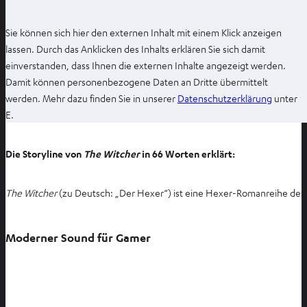
Sie können sich hier den externen Inhalt mit einem Klick anzeigen
lassen. Durch das Anklicken des Inhalts erklären Sie sich damit
einverstanden, dass Ihnen die externen Inhalte angezeigt werden.
Damit können personenbezogene Daten an Dritte übermittelt
I
werden. Mehr dazu finden Sie in unserer
Datenschutzerklärung
unter
m
E.
n
e
Die Storyline von
The Witcher
in 66 Worten erklärt:
u
e
The Witcher
(zu Deutsch: „Der Hexer“) ist eine Hexer-Romanreihe des p
n
T
a
Moderner Sound für Gamer
b
ö
f
f