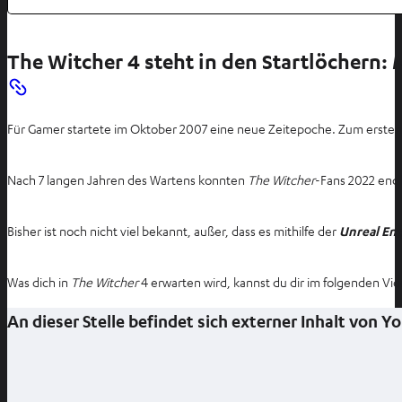
The Witcher 4 steht in den Startlöchern: 
Für Gamer startete im Oktober 2007 eine neue Zeitepoche. Zum erste
Nach 7 langen Jahren des Wartens konnten
The Witcher
-Fans 2022 endl
Bisher ist noch nicht viel bekannt, außer, dass es mithilfe der
Unreal Eng
Was dich in
The Witcher
4 erwarten wird, kannst du dir im folgenden V
An dieser Stelle befindet sich externer Inhalt von 