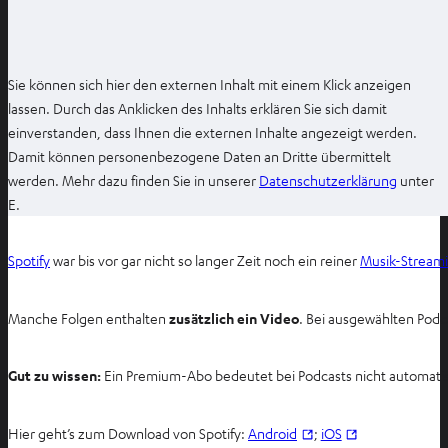
Sie können sich hier den externen Inhalt mit einem Klick anzeigen
lassen. Durch das Anklicken des Inhalts erklären Sie sich damit
einverstanden, dass Ihnen die externen Inhalte angezeigt werden.
Damit können personenbezogene Daten an Dritte übermittelt
I
werden. Mehr dazu finden Sie in unserer
Datenschutzerklärung
unter
m
E.
n
e
Spotify
war bis vor gar nicht so langer Zeit noch ein reiner
Musik-Stream
u
e
Manche Folgen enthalten
zusätzlich ein Video
. Bei ausgewählten Podc
n
T
a
Gut zu wissen:
Ein Premium-Abo bedeutet bei Podcasts nicht automati
b
ö
I
I
Hier geht’s zum Download von Spotify:
Android
;
iOS
f