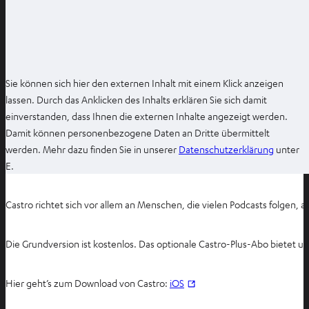
T
a
b
ö
f
Sie können sich hier den externen Inhalt mit einem Klick anzeigen
f
lassen. Durch das Anklicken des Inhalts erklären Sie sich damit
n
einverstanden, dass Ihnen die externen Inhalte angezeigt werden.
e
Damit können personenbezogene Daten an Dritte übermittelt
n
I
werden. Mehr dazu finden Sie in unserer
Datenschutzerklärung
unter
m
E.
n
e
Castro richtet sich vor allem an Menschen, die vielen Podcasts folgen,
u
e
Die Grundversion ist kostenlos. Das optionale Castro-Plus-Abo bietet 
n
T
a
I
Hier geht’s zum Download von Castro:
iOS
b
m