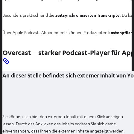
u
e
Besonders praktisch sind die
zeitsynchronisierten Transkripte
. Du ka
n
T
a
Über Apple Podcasts Abonnements können Produzenten
kostenpflicht
b
ö
Overcast – starker Podcast-Player für Ap
f
f
n
e
An dieser Stelle befindet sich externer Inhalt von 
n
Sie können sich hier den externen Inhalt mit einem Klick anzeigen
lassen. Durch das Anklicken des Inhalts erklären Sie sich damit
einverstanden, dass Ihnen die externen Inhalte angezeigt werden.