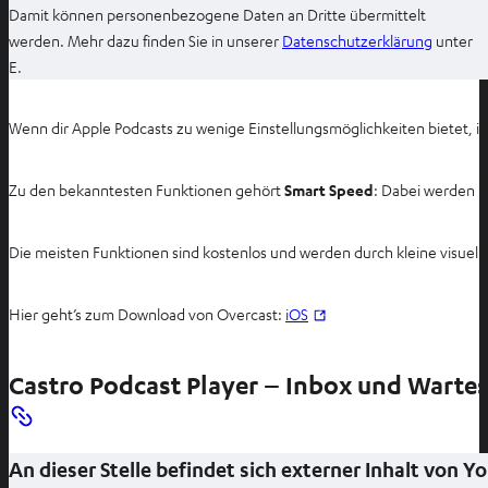
Damit können personenbezogene Daten an Dritte übermittelt
I
werden. Mehr dazu finden Sie in unserer
Datenschutzerklärung
unter
m
E.
n
e
Wenn dir Apple Podcasts zu wenige Einstellungsmöglichkeiten bietet, is
u
e
Zu den bekanntesten Funktionen gehört
Smart Speed
: Dabei werden l
n
T
a
Die meisten Funktionen sind kostenlos und werden durch kleine visuell
b
ö
I
Hier geht’s zum Download von Overcast:
iOS
f
m
f
n
n
Castro Podcast Player – Inbox und Wartes
e
e
u
n
e
An dieser Stelle befindet sich externer Inhalt von 
n