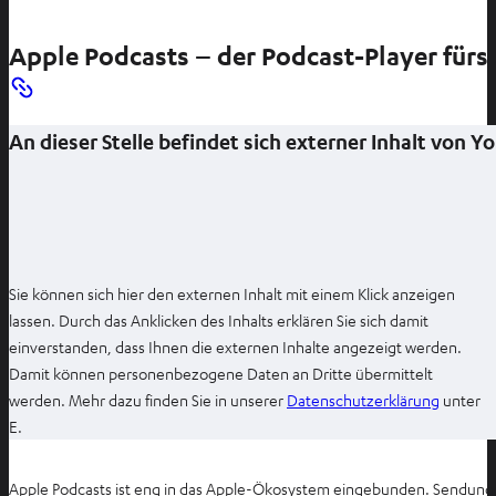
m
m
f
n
n
n
Apple Podcasts – der Podcast-Player für
e
e
e
u
u
n
e
e
An dieser Stelle befindet sich externer Inhalt von 
n
n
T
T
a
a
b
b
ö
ö
f
f
Sie können sich hier den externen Inhalt mit einem Klick anzeigen
f
f
lassen. Durch das Anklicken des Inhalts erklären Sie sich damit
n
n
einverstanden, dass Ihnen die externen Inhalte angezeigt werden.
e
e
Damit können personenbezogene Daten an Dritte übermittelt
n
n
I
werden. Mehr dazu finden Sie in unserer
Datenschutzerklärung
unter
m
E.
n
e
Apple Podcasts ist eng in das Apple-Ökosystem eingebunden. Sendung