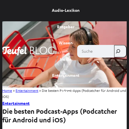
Audio-Lexikon
Ratgeber
Wissen
Suche
Inside
Entertainment
Home
»
Entertainment
»
Die besten Podcast-Apps (Podcatcher für Android und
Shop
iOS)
Entertainment
Die besten Podcast-Apps (Podcatcher
für Android und iOS)