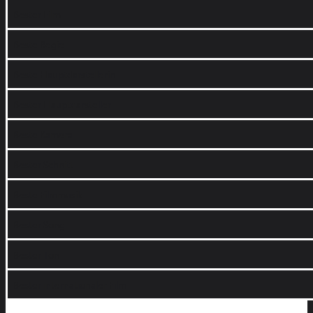
Bester Film
Beste Regie
Beste Hauptdarstellerin
Bester Hauptdarsteller
Beste Kamera
Bester Schnitt
Beste Filmmusik
Bester Song
Bester Ton
Bester internationaler Film