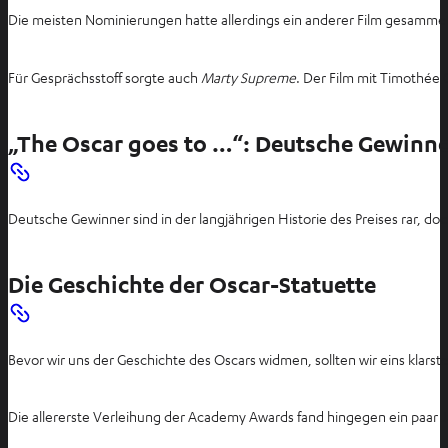
e
Die meisten Nominierungen hatte allerdings ein anderer Film gesamme
u
e
Für Gesprächsstoff sorgte auch
Marty Supreme
. Der Film mit Timothée 
n
T
a
„The Oscar goes to …“: Deutsche Gewinner
b
ö
f
Deutsche Gewinner sind in der langjährigen Historie des Preises rar, d
f
n
e
Die Geschichte der Oscar-Statuette
n
Bevor wir uns der Geschichte des Oscars widmen, sollten wir eins klarstel
Die allererste Verleihung der Academy Awards fand hingegen ein paar J