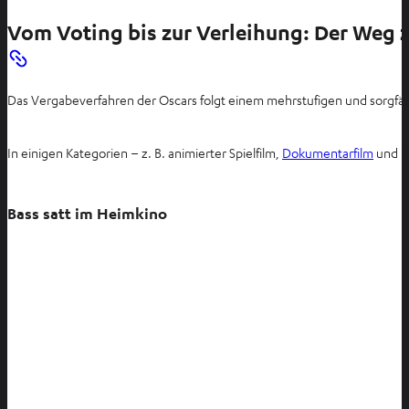
Vom Voting bis zur Verleihung: Der Weg 
Das Vergabeverfahren der Oscars folgt einem mehrstufigen und sorgfälti
I
In einigen Kategorien – z. B. animierter Spielfilm,
Dokumentarfilm
und Ku
m
n
Bass satt im Heimkino
e
u
e
n
T
a
b
ö
f