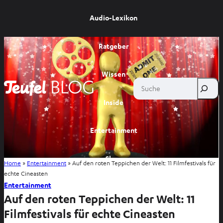
Audio-Lexikon
Ratgeber
Wissen
Suche
Inside
Entertainment
Shop
Home
»
Entertainment
»
Auf den roten Teppichen der Welt: 11 Filmfestivals für
echte Cineasten
Entertainment
Auf den roten Teppichen der Welt: 11
Filmfestivals für echte Cineasten