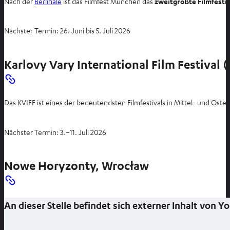
Nach der
Berlinale
ist das Filmfest München das
zweitgrößte Filmfestiv
u
e
Nächster Termin: 26. Juni bis 5. Juli 2026
n
T
a
Karlovy Vary International Film Festival 
b
ö
f
Das KVIFF ist eines der bedeutendsten Filmfestivals in Mittel- und Oste
f
n
e
Nächster Termin: 3.–11. Juli 2026
n
Nowe Horyzonty, Wrocław
An dieser Stelle befindet sich externer Inhalt von 