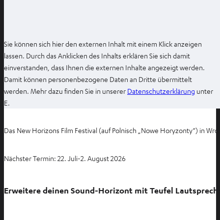
Sie können sich hier den externen Inhalt mit einem Klick anzeigen
lassen. Durch das Anklicken des Inhalts erklären Sie sich damit
einverstanden, dass Ihnen die externen Inhalte angezeigt werden.
Damit können personenbezogene Daten an Dritte übermittelt
I
werden. Mehr dazu finden Sie in unserer
Datenschutzerklärung
unter
m
E.
n
e
Das New Horizons Film Festival (auf Polnisch „Nowe Horyzonty“) in Wrocł
u
e
Nächster Termin: 22. Juli-2. August 2026
n
T
a
Erweitere deinen Sound-Horizont mit Teufel Lautsprech
b
ö
f