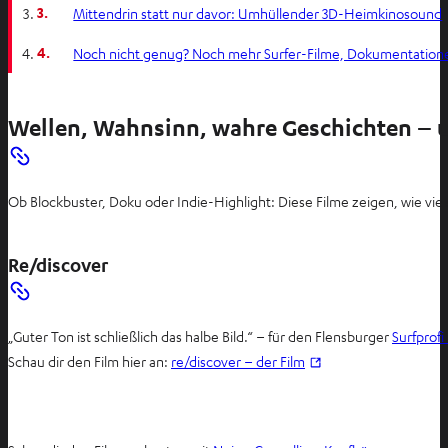
3.
Mittendrin statt nur davor: Umhüllender 3D-Heimkinosound
4.
Noch nicht genug? Noch mehr Surfer-Filme, Dokumentationen
Wellen, Wahnsinn, wahre Geschichten – u
Ob Blockbuster, Doku oder Indie-Highlight: Diese Filme zeigen, wie viel
Re/discover
„Guter Ton ist schließlich das halbe Bild.“ – für den Flensburger
Surfprofi
I
Schau dir den Film hier an:
re/discover – der Film
m
n
e