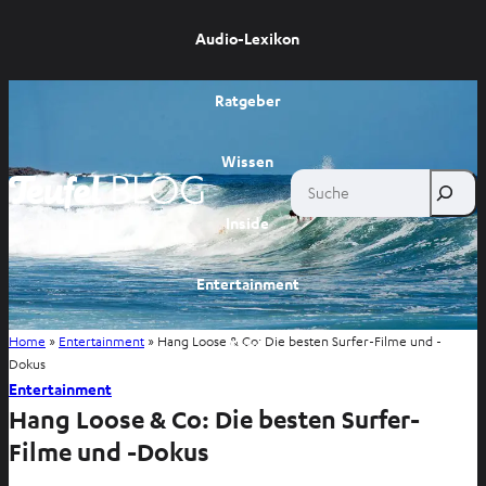
Audio-Lexikon
Ratgeber
Wissen
Suche
Inside
Entertainment
Home
»
Entertainment
»
Hang Loose & Co: Die besten Surfer-Filme und -
Shop
Dokus
Entertainment
Hang Loose & Co: Die besten Surfer-
Filme und -Dokus