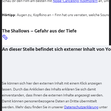
Schau dir den Film am besten mit
Noise-Cancelling-Kopfhörern
an, um d
u
e
n
Hörtipp
: Augen zu, Kopfkino an – Finn hat uns verraten, welche Sounds
T
a
The Shallows – Gefahr aus der Tiefe
b
ö
f
An dieser Stelle befindet sich externer Inhalt von 
f
n
e
n
Sie können sich hier den externen Inhalt mit einem Klick anzeigen
lassen. Durch das Anklicken des Inhalts erklären Sie sich damit
einverstanden, dass Ihnen die externen Inhalte angezeigt werden.
Damit können personenbezogene Daten an Dritte übermittelt
I
werden. Mehr dazu finden Sie in unserer
Datenschutzerklärung
unter