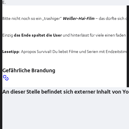
m
E.
n
e
Bitte nicht noch so ein „trashiger“
Weißer-Hai-Film
– das dürfte sich d
u
e
Einzig
das Ende spaltet die User
und hinterlässt für viele einen fade
n
T
a
Lesetipp
: Apropos Survival! Du liebst Filme und Serien mit Endzeit
b
ö
Gefährliche Brandung
f
f
n
An dieser Stelle befindet sich externer Inhalt von 
e
n