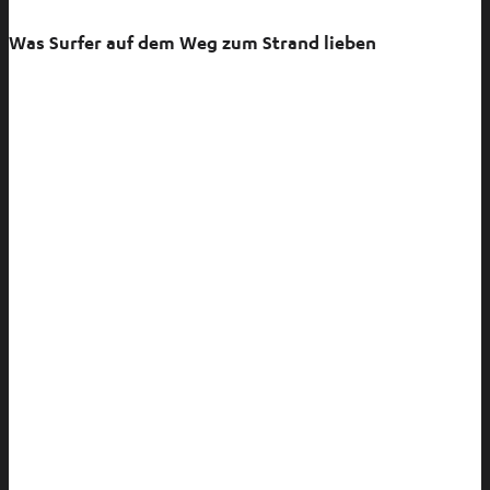
T
a
Was Surfer auf dem Weg zum Strand lieben
b
ö
f
f
n
e
n