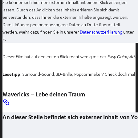
Sie können sich hier den externen Inhalt mit einem Klick anzeigen
lassen. Durch das Anklicken des Inhalts erklären Sie sich damit
einverstanden, dass Ihnen die externen Inhalte angezeigt werden.
Damit können personenbezogene Daten an Dritte übermittelt
I
werden. Mehr dazu finden Sie in unserer
Datenschutzerklärung
unter
m
E.
n
e
Dieser Film hat auf den ersten Blick recht wenig mit der
Easy Going Atti
u
e
Lesetipp
: Surround-Sound, 3D-Brille, Popcornmaker? Check doch mal 
n
T
a
Mavericks – Lebe deinen Traum
b
ö
f
An dieser Stelle befindet sich externer Inhalt von 
f
n
e