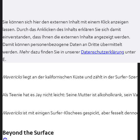
n
Sie können sich hier den externen Inhalt mit einem Klick anzeigen
lassen. Durch das Anklicken des Inhalts erklären Sie sich damit
einverstanden, dass Ihnen die externen Inhalte angezeigt werden.
Damit können personenbezogene Daten an Dritte übermittelt
I
werden. Mehr dazu finden Sie in unserer
Datenschutzerklärung
unter
m
E.
n
e
Mavericks
liegt an der kalifornischen Küste und zählt in der Surfer-Sz
u
e
Als Teenie hat es Jay nicht leicht: Seine Mutter ist alkoholkrank, sein 
n
T
a
Mavericks
ist mit einigen Surfer-Klischees gespickt, aber fesselt denno
b
ö
Beyond the Surface
f