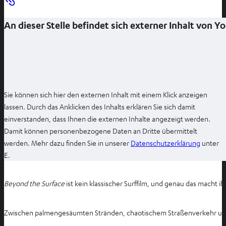
f
n
An dieser Stelle befindet sich externer Inhalt von 
e
n
Sie können sich hier den externen Inhalt mit einem Klick anzeigen
lassen. Durch das Anklicken des Inhalts erklären Sie sich damit
einverstanden, dass Ihnen die externen Inhalte angezeigt werden.
Damit können personenbezogene Daten an Dritte übermittelt
I
werden. Mehr dazu finden Sie in unserer
Datenschutzerklärung
unter
m
E.
n
e
Beyond the Surface
ist kein klassischer Surffilm, und genau das macht i
u
e
Zwischen palmengesäumten Stränden, chaotischem Straßenverkehr und sti
n