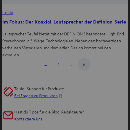
Inside
Im Fokus: Der Koaxial-Lautsprecher der Definion-Serie
Lautsprecher Teufel bietet mit der DEFINION 3 besondere High-End-
Stereoboxen in 3-Wege-Technologie an. Neben den hochwertigen
verbauten Materialien und dem edlen Design kommt bei den
aktuellen…
←
1
…
6
Teufel-Support für Produkte
I
Bei Fragen zu Produkten
m
n
Hast du Tipps für die Blog-Redakteure?
e
Kontaktiere uns
u
e