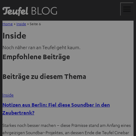
Home
»
Inside
»
Seite 6
Inside
Noch näher ran an Teufel geht kaum.
Empfohlene Beiträge
Beiträge zu diesem Thema
Inside
Notizen aus Berlin: Fiel diese Soundbar in den
Zaubertrank?
Starkes noch besser machen – diese Prämisse stand am Anfang eines
ehrgeizigen Soundbar-Projektes, an dessen Ende die Teufel Cinebar