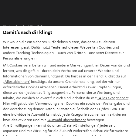
I
Einkaufen bei Teufel
m
Damit‘s nach dir klingt
n
8 Wochen Rückgaberecht
e
Wir wollen dir ein sicheres Surferlebnis bieten, das genau zu deinen
Direkt vom Hersteller
Interessen passt. Dafür nutzt Teufel auf diesen Webseiten Cookies und
u
andere Tracking-Technologien – auch von Dritten - und setzt Dienste zur
7 Teufel Shops
e
Personalisierung ein.
n
Mit Cookies verarbeiten wir und andere Marketingpartner Daten von dir und
Audio-Lexikon
T
lernen, was dir gefällt - durch dein Verhalten auf unserer Website und
Ratgeber
Informationen von deinem Endgerät. Du hast es in der Hand: Klickst du auf
a
Wissen
„Alles ablehnen“
bestätigst du unsere Grundeinstellung, bei der wir nur
b
erforderliche Cookies aktivieren. Damit erhältst du zwar Empfehlungen,
Inside
ö
diese werden jedoch zufällig ausgewählt. Personalisierte Werbung und
Entertainment
Inhalte, die wirklich relevant für dich sind, erhältst du mit
„Alles akzeptieren“
.
f
Im neuen Tab öffnen
Shop
Hier willigst du der Verwendung aller Cookies ein sowie der Weitergabe und
f
der Verarbeitung deiner Daten in Staaten außerhalb der EU/des EWR. Für
Kontakt
n
eine individuelle Auswahl kannst du jede Kategorie auch einzeln aktivieren
Newsletter
bzw. deaktivieren und mit
„Auswahl übernehmen“
bestätigen.
e
Netiquette
Alle Einwilligungen kannst du unter „Daten-Einstellungen“ jederzeit
n
anpassen und mit Wirkung für die Zukunft widerrufen. Schau dir für weitere
Daten-Einstellungen