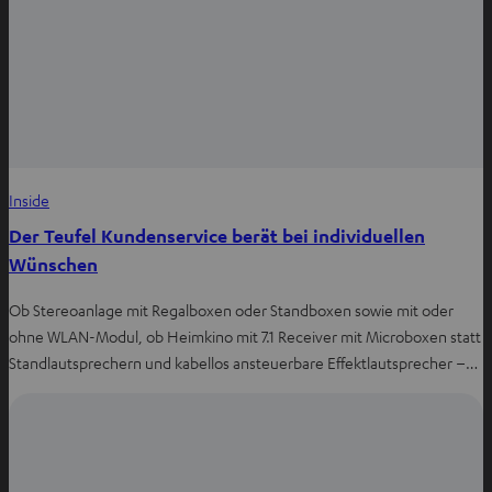
Inside
Der Teufel Kundenservice berät bei individuellen
Wünschen
Ob Stereoanlage mit Regalboxen oder Standboxen sowie mit oder
ohne WLAN-Modul, ob Heimkino mit 7.1 Receiver mit Microboxen statt
Standlautsprechern und kabellos ansteuerbare Effektlautsprecher –…