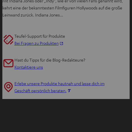
Mit Indiana Jones oder „Indy“, wie er von vielen Fans genannt wird,
kehrt eine der bekanntesten Filmfiguren Hollywoods auf die große
Leinwand zurück. Indiana Jones…
Teufel-Support für Produkte
I
Bei Fragen zu Produkten
m
n
Hast du Tipps für die Blog-Redakteure?
e
Kontaktiere uns
u
e
Erlebe unsere Produkte hautnah und lasse dich im
n
I
Geschäft persönlich beraten.
T
m
a
n
b
e
ö
u
f
e
f