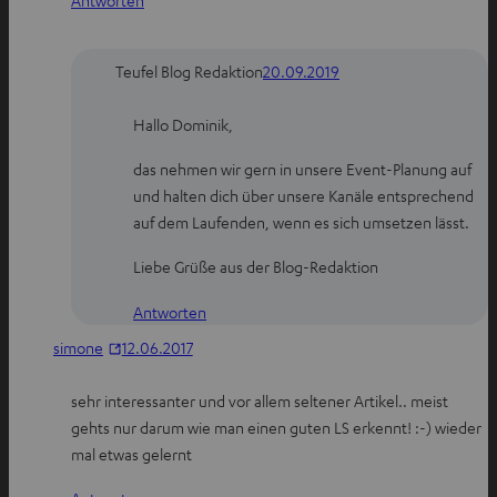
n
e
e
n
n
Teufel Blog Redaktion
20.09.2019
Hallo Dominik,
das nehmen wir gern in unsere Event-Planung auf
und halten dich über unsere Kanäle entsprechend
auf dem Laufenden, wenn es sich umsetzen lässt.
Liebe Grüße aus der Blog-Redaktion
Antworten
simone
12.06.2017
sehr interessanter und vor allem seltener Artikel.. meist
gehts nur darum wie man einen guten LS erkennt! :-) wieder
mal etwas gelernt