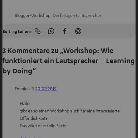
Blogger-Workshop: Die fertigen Lautsprecher
Beitrag teilen:
Link
I
A
I
in
n
u
n
die
Zwischenablage
3 Kommentare zu „Workshop: Wie
W
f
P
kopieren
h
F
i
funktioniert ein Lautsprecher – Learning
a
a
n
by Doing“
t
c
t
s
e
e
a
b
r
Dominik R.
20.09.2019
p
o
e
p
o
s
Hallo,
t
k
t
gibt es so einen Workshop auch für eine interessierte
e
t
t
Öffentlichkeit?
i
e
e
Das wäre eine tolle Sache.
l
i
i
Antworten
e
l
l