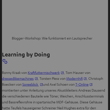
Blogger-Workshop: Wie funktioniert ein Lautsprecher
Learning by Doing
I
Ronny Kraak von
Kraftfuttermischwerk
, Tom Hauser von
I
m
I
dressedlikemachines
, Torsten Pless von
Modernhifi
, Christoph
m
I
n
m
I
Boecken von
Spreeblick
und Axel Schoen von
T-Online
n
m
e
n
m
montierten unter Anleitung unseres Akustikleiters Andreas Dausend
e
n
u
e
n
die verschiedenen Bauteile wie Töner, Weichen, Anschlussterminals
u
e
e
u
e
und Bassreflexrohre in spartanische MDF-Gehäuse. Diese Gehäuse
e
u
n
e
u
hatte Teufels hauseigener Schreiner Neil Hughes extra für den