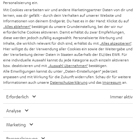
e
Personalisierung ein.
n
Mit Cookies verarbeiten wir und andere Marketingpartner Daten von dir und
Audio-Lexikon
lernen, was dir gefällt - durch dein Verhalten auf unserer Website und
T
Ratgeber
Informationen von deinem Endgerät. Du hast es in der Hand: Klickst du auf
a
„Alles ablehnen“
bestätigst du unsere Grundeinstellung, bei der wir nur
Wissen
b
erforderliche Cookies aktivieren. Damit erhältst du zwar Empfehlungen,
Inside
diese werden jedoch zufällig ausgewählt. Personalisierte Werbung und
ö
Entertainment
Inhalte, die wirklich relevant für dich sind, erhältst du mit
„Alles akzeptieren“
.
f
Im neuen Tab öffnen
Hier willigst du der Verwendung aller Cookies ein sowie der Weitergabe und
Shop
f
der Verarbeitung deiner Daten in Staaten außerhalb der EU/des EWR. Für
Kontakt
eine individuelle Auswahl kannst du jede Kategorie auch einzeln aktivieren
n
Newsletter
bzw. deaktivieren und mit
„Auswahl übernehmen“
bestätigen.
e
Alle Einwilligungen kannst du unter „Daten-Einstellungen“ jederzeit
Netiquette
n
anpassen und mit Wirkung für die Zukunft widerrufen. Schau dir für weitere
Daten-Einstellungen
Informationen auch unsere
Datenschutzerklärung
und das
Impressum
an.
Datenschutz
Impressum
Erforderlich
Immer aktiv
Deutsch
English
Analyse
Français
Nederlands
Marketing
Polski
Personalisierung
Español