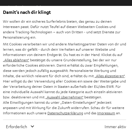
I
Einkaufen bei Teufel
m
Damit‘s nach dir klingt
n
8 Wochen Rückgaberecht
e
Wir wollen dir ein sicheres Surferlebnis bieten, das genau zu deinen
Direkt vom Hersteller
Interessen passt. Dafür nutzt Teufel auf diesen Webseiten Cookies und
u
andere Tracking-Technologien – auch von Dritten - und setzt Dienste zur
7 Teufel Shops
e
Personalisierung ein.
n
Mit Cookies verarbeiten wir und andere Marketingpartner Daten von dir und
Audio-Lexikon
lernen, was dir gefällt - durch dein Verhalten auf unserer Website und
T
Ratgeber
Informationen von deinem Endgerät. Du hast es in der Hand: Klickst du auf
a
„Alles ablehnen“
bestätigst du unsere Grundeinstellung, bei der wir nur
Wissen
b
erforderliche Cookies aktivieren. Damit erhältst du zwar Empfehlungen,
Inside
diese werden jedoch zufällig ausgewählt. Personalisierte Werbung und
ö
Entertainment
Inhalte, die wirklich relevant für dich sind, erhältst du mit
„Alles akzeptieren“
.
f
Im neuen Tab öffnen
Hier willigst du der Verwendung aller Cookies ein sowie der Weitergabe und
Shop
f
der Verarbeitung deiner Daten in Staaten außerhalb der EU/des EWR. Für
Kontakt
eine individuelle Auswahl kannst du jede Kategorie auch einzeln aktivieren
n
Newsletter
bzw. deaktivieren und mit
„Auswahl übernehmen“
bestätigen.
e
Alle Einwilligungen kannst du unter „Daten-Einstellungen“ jederzeit
Netiquette
n
anpassen und mit Wirkung für die Zukunft widerrufen. Schau dir für weitere
Daten-Einstellungen
Informationen auch unsere
Datenschutzerklärung
und das
Impressum
an.
Datenschutz
Impressum
Erforderlich
Immer aktiv
Deutsch