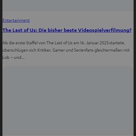
Entertainment
The Last of Us: Die bisher beste Videospielverfilmung?
Als die erste Staffel von The Last of Us am 16. Januar 2023 startete,
überschlugen sich Kritiker, Gamer und Serienfans gleichermaßen mit
Lob – und…