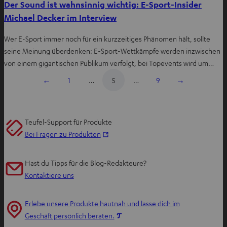
Der Sound ist wahnsinnig wichtig: E-Sport-Insider
Michael Decker im Interview
Wer E-Sport immer noch für ein kurzzeitiges Phänomen hält, sollte
seine Meinung überdenken: E-Sport-Wettkämpfe werden inzwischen
von einem gigantischen Publikum verfolgt, bei Topevents wird um…
←
1
…
5
…
9
→
Teufel-Support für Produkte
I
Bei Fragen zu Produkten
m
n
Hast du Tipps für die Blog-Redakteure?
e
Kontaktiere uns
u
e
Erlebe unsere Produkte hautnah und lasse dich im
n
I
Geschäft persönlich beraten.
T