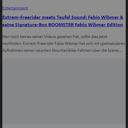
Entertainment
Extrem-Freerider meets Teufel Sound: Fabio Wibmer &
seine Signature-Box BOOMSTER Fabio Wibmer Edition
Wer noch keines seiner Videos gesehen hat, sollte dies jetzt
nachholen: Extrem-Freerider Fabio Wibmer hat sich mit spektakulären
Aufnahmen seiner rasanten Mountainbike-Fahrten über die Szene…