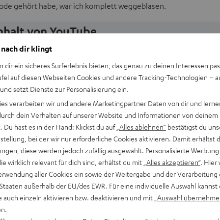
Mode gehört habe, war ich komplett weggeblasen.
Inhalt von YouTube
 nach dir klingt
EINMALIG ZUSTIMMEN UND ANZEIGEN
n dir ein sicheres Surferlebnis bieten, das genau zu deinen Interessen pas
ufel auf diesen Webseiten Cookies und andere Tracking-Technologien – 
Externe Inhalte immer anzeigen? In den Daten‑Einstellungen aktivieren
 und setzt Dienste zur Personalisierung ein.
ies verarbeiten wir und andere Marketingpartner Daten von dir und lernen
- durch dein Verhalten auf unserer Website und Informationen von deinem
 Du hast es in der Hand: Klickst du auf
„Alles ablehnen“
bestätigst du uns
tellung, bei der wir nur erforderliche Cookies aktivieren. Damit erhältst 
ngen, diese werden jedoch zufällig ausgewählt. Personalisierte Werbung
die wirklich relevant für dich sind, erhältst du mit
„Alles akzeptieren“
. Hier 
erwendung aller Cookies ein sowie der Weitergabe und der Verarbeitung 
 Staaten außerhalb der EU/des EWR. Für eine individuelle Auswahl kannst 
n?
e auch einzeln aktivieren bzw. deaktivieren und mit
„Auswahl übernehme
en.