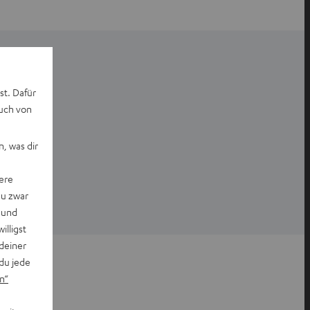
st. Dafür
auch von
, was dir
ere
du zwar
 und
willigst
deiner
du jede
n“