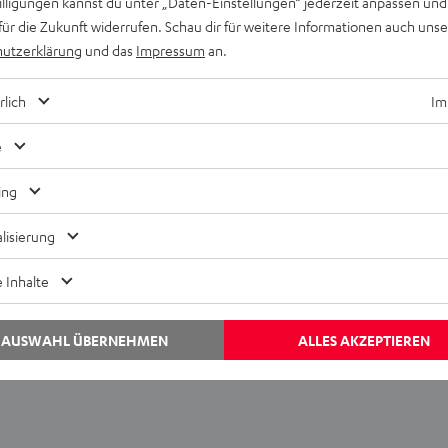
willigungen kannst du unter „Daten-Einstellungen“ jederzeit anpassen und
für die Zukunft widerrufen. Schau dir für weitere Informationen auch uns
utzerklärung
und das
Impressum
an.
rlich
Im
ch beschreiben kann, ich bin zu komplex dafür. Aber wenn es unbe
nämlich nicht.
e
Inhalt von YouTube
ing
lisierung
EINMALIG ZUSTIMMEN UND ANZEIGEN
 Inhalte
Externe Inhalte immer anzeigen? In den Daten‑Einstellungen aktivieren
AUSWAHL ÜBERNEHMEN
ALLES AKZEPTIEREN