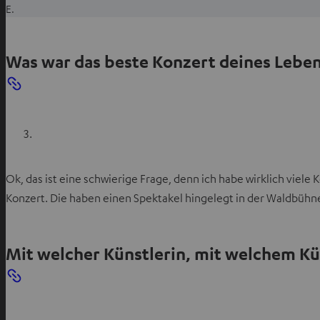
m
E.
n
e
Was war das beste Konzert deines Lebe
u
e
n
T
a
b
ö
Ok, das ist eine schwierige Frage, denn ich habe wirklich viel
f
f
Konzert. Die haben einen Spektakel hingelegt in der Waldbühn
n
e
n
Mit welcher Künstlerin, mit welchem Kü