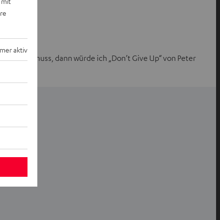
 mit
ere
mer aktiv
dingt sein muss, dann würde ich „Don’t Give Up“ von Peter