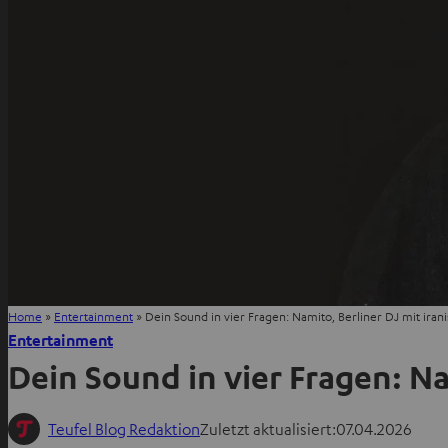
Home
»
Entertainment
»
Dein Sound in vier Fragen: Namito, Berliner DJ mit ira
Entertainment
Dein Sound in vier Fragen: Na
Teufel Blog Redaktion
Zuletzt aktualisiert:
07.04.2026