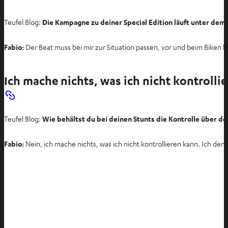
b
ö
Teufel Blog:
Die Kampagne zu deiner Special Edition läuft unter dem 
f
f
Fabio:
Der Beat muss bei mir zur Situation passen, vor und beim Biken 
n
e
n
Ich mache nichts, was ich nicht kontrolli
Teufel Blog:
Wie behältst du bei deinen Stunts die Kontrolle über de
Fabio:
Nein, ich mache nichts, was ich nicht kontrollieren kann. Ich de