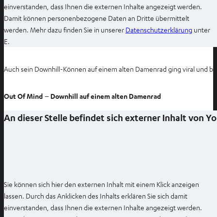
f
einverstanden, dass Ihnen die externen Inhalte angezeigt werden.
n
Damit können personenbezogene Daten an Dritte übermittelt
e
I
werden. Mehr dazu finden Sie in unserer
Datenschutzerklärung
unter
n
m
E.
n
e
Auch sein Downhill-Können auf einem alten Damenrad ging viral und be
u
e
Out Of Mind – Downhill auf einem alten Damenrad
n
T
An dieser Stelle befindet sich externer Inhalt von 
a
b
ö
f
f
n
Sie können sich hier den externen Inhalt mit einem Klick anzeigen
e
lassen. Durch das Anklicken des Inhalts erklären Sie sich damit
n
einverstanden, dass Ihnen die externen Inhalte angezeigt werden.