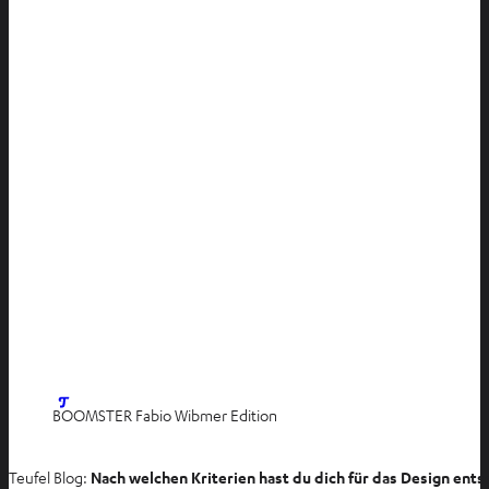
ö
f
f
n
e
n
I
BOOMSTER Fabio Wibmer Edition
m
n
Teufel Blog:
Nach welchen Kriterien hast du dich für das Design ent
e