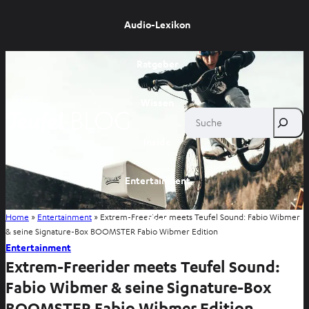
Audio-Lexikon
Ratgeber
Wissen
Suche
Inside
Entertainment
Home
»
Entertainment
»
Extrem-Freerider meets Teufel Sound: Fabio Wibmer
Shop
& seine Signature-Box BOOMSTER Fabio Wibmer Edition
Entertainment
Extrem-Freerider meets Teufel Sound:
Fabio Wibmer & seine Signature-Box
BOOMSTER Fabio Wibmer Edition