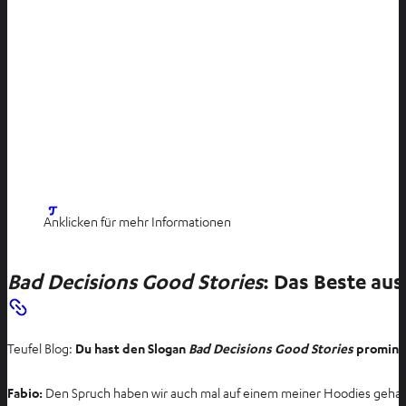
I
Anklicken für mehr Informationen
m
n
Bad Decisions Good Stories
: Das Beste au
e
u
e
n
Teufel Blog:
Du hast den Slogan
Bad Decisions Good Stories
prominen
T
a
Fabio:
Den Spruch haben wir auch mal auf einem meiner Hoodies gehabt 