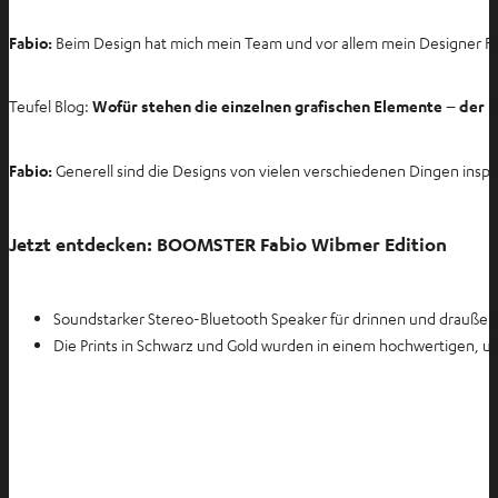
u
Fabio:
Beim Design hat mich mein Team und vor allem mein Designer Fab
e
n
T
Teufel Blog:
Wofür stehen die einzelnen grafischen Elemente – der b
a
b
Fabio:
Generell sind die Designs von vielen verschiedenen Dingen inspir
ö
f
f
Jetzt entdecken: BOOMSTER Fabio Wibmer Edition
n
e
n
Soundstarker Stereo-Bluetooth Speaker für drinnen und draußen i
Die Prints in Schwarz und Gold wurden in einem hochwertigen, um