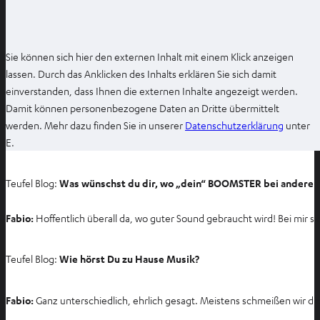
Sie können sich hier den externen Inhalt mit einem Klick anzeigen
lassen. Durch das Anklicken des Inhalts erklären Sie sich damit
einverstanden, dass Ihnen die externen Inhalte angezeigt werden.
Damit können personenbezogene Daten an Dritte übermittelt
I
werden. Mehr dazu finden Sie in unserer
Datenschutzerklärung
unter
m
E.
n
e
Teufel Blog:
Was wünschst du dir, wo „dein“ BOOMSTER bei anderen
u
e
Fabio:
Hoffentlich überall da, wo guter Sound gebraucht wird! Bei mir s
n
T
Teufel Blog:
Wie hörst Du zu Hause Musik?
a
b
ö
Fabio:
Ganz unterschiedlich, ehrlich gesagt. Meistens schmeißen wir di
f