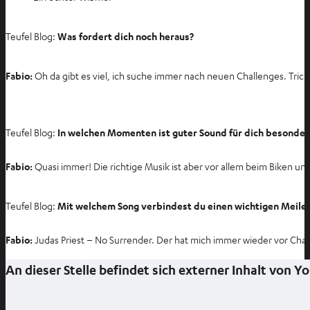
m
n
Teufel Blog:
Was fordert dich noch heraus?
e
u
e
Fabio:
Oh da gibt es viel, ich suche immer nach neuen Challenges. Tric
n
T
a
Teufel Blog:
In welchen Momenten ist guter Sound für dich besonder
b
ö
Fabio:
Quasi immer! Die richtige Musik ist aber vor allem beim Biken und
f
f
Teufel Blog:
Mit welchem Song verbindest du einen wichtigen Meile
n
e
Fabio:
Judas Priest – No Surrender. Der hat mich immer wieder vor Chal
n
An dieser Stelle befindet sich externer Inhalt von 