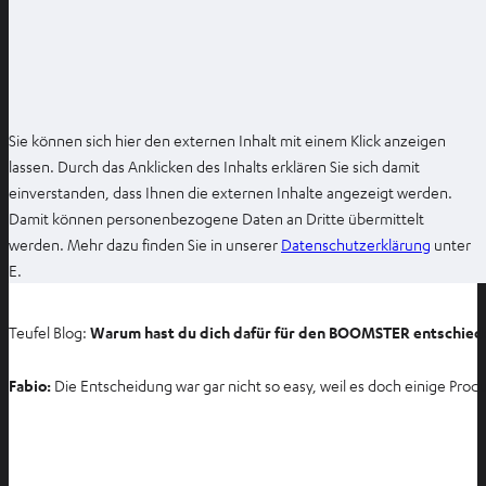
Sie können sich hier den externen Inhalt mit einem Klick anzeigen
lassen. Durch das Anklicken des Inhalts erklären Sie sich damit
einverstanden, dass Ihnen die externen Inhalte angezeigt werden.
Damit können personenbezogene Daten an Dritte übermittelt
I
werden. Mehr dazu finden Sie in unserer
Datenschutzerklärung
unter
m
E.
n
e
Teufel Blog:
Warum hast du dich dafür für den BOOMSTER entschied
u
e
Fabio:
Die Entscheidung war gar nicht so easy, weil es doch einige Prod
n
T
a
b