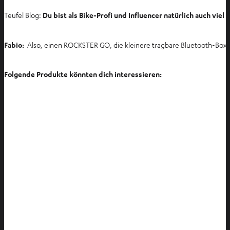
f
Teufel Blog:
Du bist als Bike-Profi und Influencer natürlich auch vie
n
e
n
Fabio:
Also, einen ROCKSTER GO, die kleinere tragbare Bluetooth-Box, h
Folgende Produkte könnten dich interessieren: