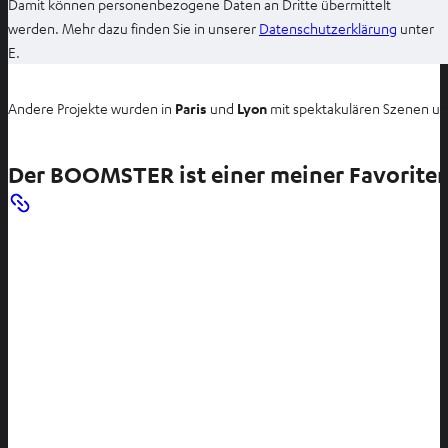
Damit können personenbezogene Daten an Dritte übermittelt
I
werden. Mehr dazu finden Sie in unserer
Datenschutzerklärung
unter
m
E.
n
e
Andere Projekte wurden in
Paris
und
Lyon
mit spektakulären Szenen umg
u
e
Der BOOMSTER ist einer meiner Favorite
n
T
a
b
ö
f
f
n
e
n