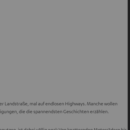
 der Landstraße, mal auf endlosen Highways. Manche wollen
igungen, die die spannendsten Geschichten erzählen.
nutzen, ist dabei völlig egal: Von knatternden Motorrädern bis