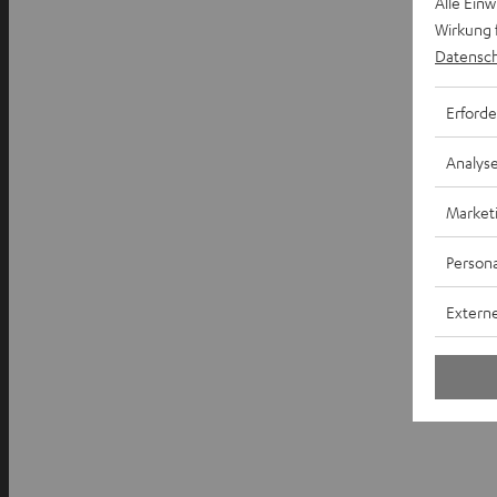
Alle Ein
Wirkung 
Datensch
Erforde
Analys
Market
Persona
Externe