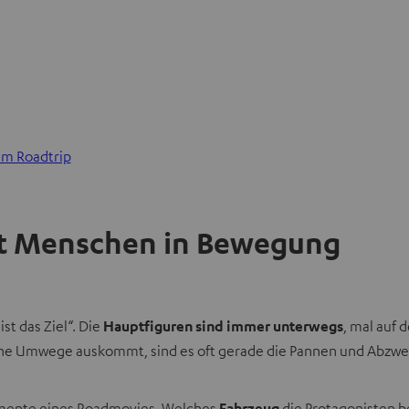
em Roadtrip
zt Menschen in Bewegung
t das Ziel“. Die
Hauptfiguren sind immer unterwegs
, mal auf
hne Umwege auskommt, sind es oft gerade die Pannen und Abzwe
lemente eines Roadmovies. Welches
Fahrzeug
die Protagonisten be