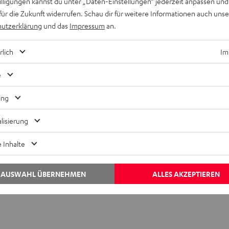
willigungen kannst du unter „Daten-Einstellungen“ jederzeit anpassen und
für die Zukunft widerrufen. Schau dir für weitere Informationen auch uns
utzerklärung
und das
Impressum
an.
rlich
Im
e
ing
lisierung
 Inhalte
AUSWAHL ÜBERNEHMEN
ALLES AKZEPTIEREN