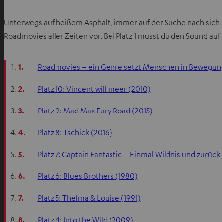
Unterwegs auf heißem Asphalt, immer auf der Suche nach sich 
Roadmovies aller Zeiten vor. Bei Platz 1 musst du den Sound auf
1.
Roadmovies – ein Genre setzt Menschen in Bewegun
2.
Platz 10: Vincent will meer (2010)
3.
Platz 9: Mad Max Fury Road (2015)
4.
Platz 8: Tschick (2016)
5.
Platz 7: Captain Fantastic – Einmal Wildnis und zurück
6.
Platz 6: Blues Brothers (1980)
7.
Platz 5: Thelma & Louise (1991)
8.
Platz 4: Into the Wild (2009)