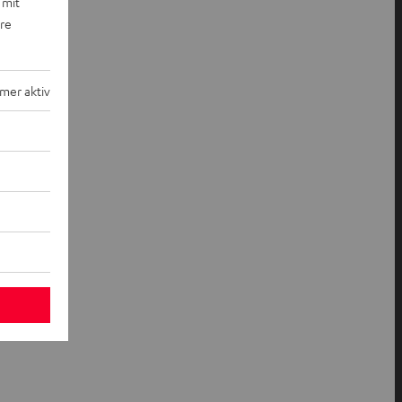
 mit
ere
mer aktiv