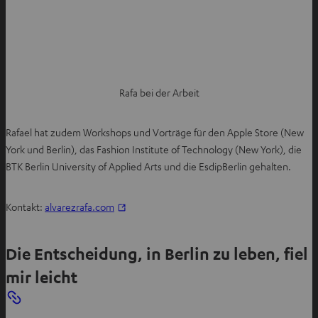
Rafa bei der Arbeit
Rafael hat zudem Workshops und Vorträge für den Apple Store (New
York und Berlin), das Fashion Institute of Technology (New York), die
BTK Berlin University of Applied Arts und die EsdipBerlin gehalten.
I
Kontakt:
alvarezrafa.com
m
n
Die Entscheidung, in Berlin zu leben, fiel
e
mir leicht
u
e
n