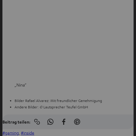
„Nina“
Bilder Rafael Alvarez: Mit freundlicher Genehmigung
Andere Bilder:
©
Lautsprecher Teufel GmbH
Beitrag teilen:
Link
I
A
I
in
n
u
n
gaming
, 
inside
die