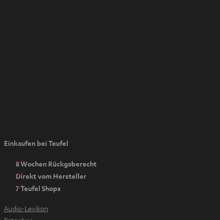
b
ö
f
f
n
e
n
I
Einkaufen bei Teufel
m
n
8 Wochen Rückgaberecht
e
Direkt vom Hersteller
u
7 Teufel Shops
e
n
Audio-Lexikon
T
Ratgeber