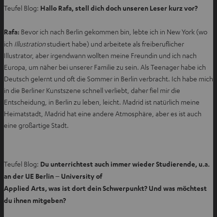
T
Teufel Blog:
Hallo Rafa, stell dich doch unseren Leser kurz vor?
a
b
Rafa:
Bevor ich nach Berlin gekommen bin, lebte ich in New York (wo
ö
ich
Illustration
studiert habe) und arbeitete als freiberuflicher
f
Illustrator, aber irgendwann wollten meine Freundin und ich nach
f
Europa, um näher bei unserer Familie zu sein. Als Teenager habe ich
n
Deutsch gelernt und oft die Sommer in Berlin verbracht. Ich habe mich
e
in die Berliner Kunstszene schnell verliebt, daher fiel mir die
n
Entscheidung, in Berlin zu leben, leicht. Madrid ist natürlich meine
Heimatstadt, Madrid hat eine andere Atmosphäre, aber es ist auch
eine großartige Stadt.
Teufel Blog:
Du unterrichtest auch immer wieder Studierende, u.a.
an der UE Berlin – University of
Applied Arts, was ist dort dein Schwerpunkt? Und was möchtest
du ihnen mitgeben?