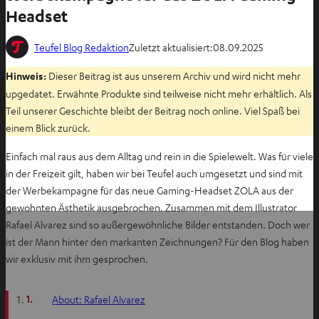
Headset
Teufel Blog Redaktion
Zuletzt aktualisiert:
08.09.2025
Hinweis:
Dieser Beitrag ist aus unserem Archiv und wird nicht mehr
upgedatet. Erwähnte Produkte sind teilweise nicht mehr erhältlich. Als
Teil unserer Geschichte bleibt der Beitrag noch online. Viel Spaß bei
einem Blick zurück.
Einfach mal raus aus dem Alltag und rein in die Spielewelt. Was für viele
in der Freizeit gilt, haben wir bei Teufel auch umgesetzt und sind mit
der Werbekampagne für das neue Gaming-Headset ZOLA aus der
gewohnten Ästhetik ausgebrochen. Zusammen mit dem Illustrator
Rafael Alvarez sind so außergewöhnliche Bilder entstanden. Doch wer
ist der Mann hinter den markanten Zeichnungen? Für den Blog haben
wir exklusiv mit ihm gesprochen.
1.
About: Rafael Alvarez