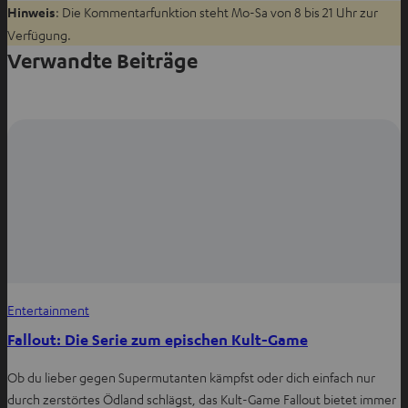
Zwischenablage
W
f
P
Hinweis
: Die Kommentarfunktion steht Mo-Sa von 8 bis 21 Uhr zur
kopieren
h
F
i
Verfügung.
a
a
n
Verwandte Beiträge
t
c
t
s
e
e
a
b
r
p
o
e
p
o
s
t
k
t
e
t
t
i
e
e
l
i
i
e
l
l
n
e
e
Entertainment
n
n
Fallout: Die Serie zum epischen Kult-Game
Ob du lieber gegen Supermutanten kämpfst oder dich einfach nur
durch zerstörtes Ödland schlägst, das Kult-Game Fallout bietet immer