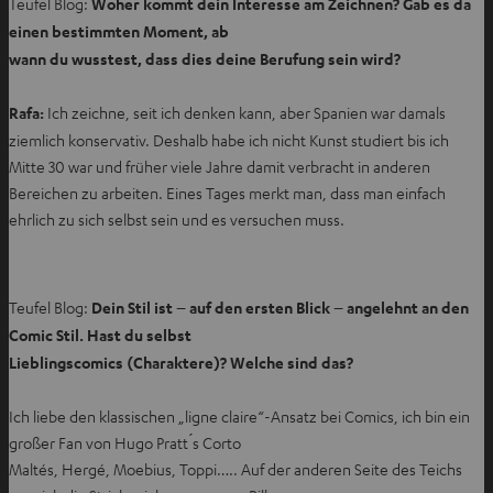
Teufel Blog:
Woher kommt dein Interesse am Zeichnen? Gab es da
einen bestimmten Moment, ab
wann du wusstest, dass dies deine Berufung sein wird?
Rafa:
Ich zeichne, seit ich denken kann, aber Spanien war damals
ziemlich konservativ. Deshalb habe ich nicht Kunst studiert bis ich
Mitte 30 war und früher viele Jahre damit verbracht in anderen
Bereichen zu arbeiten. Eines Tages merkt man, dass man einfach
ehrlich zu sich selbst sein und es versuchen muss.
Teufel Blog:
Dein Stil ist – auf den ersten Blick – angelehnt an den
Comic Stil. Hast du selbst
Lieblingscomics (Charaktere)? Welche sind das?
Ich liebe den klassischen „ligne claire“-Ansatz bei Comics, ich bin ein
großer Fan von Hugo Pratt ́s Corto
Maltés, Hergé, Moebius, Toppi….. Auf der anderen Seite des Teichs