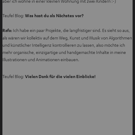
aber ich wohne in einer kleinen Wohnung mit zwei Kindern :-)
T
a
Teufel Blog:
Was hast du als Nächstes vor?
b
ö
Rafa:
Ich habe ein paar Projekte, die langfristiger sind. Es sieht so aus,
f
als wären wir kollektiv auf dem Weg, Kunst und Musik von Algorithmen
f
und künstlicher Intelligenz kontrollieren zu lassen, also möchte ich
n
mehr organische, einzigartige und handgemachte Inhalte in meine
e
Illustrationen und Animationen einbauen.
n
Teufel Blog:
Vielen Dank für die vielen Einblicke!