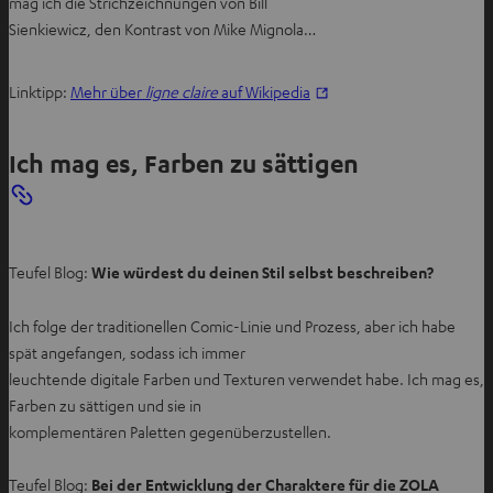
mag ich die Strichzeichnungen von Bill
Sienkiewicz, den Kontrast von Mike Mignola…
I
Linktipp:
Mehr über
ligne claire
auf Wikipedia
m
n
Ich mag es, Farben zu sättigen
e
u
e
n
Teufel Blog:
Wie würdest du deinen Stil selbst beschreiben?
T
a
Ich folge der traditionellen Comic-Linie und Prozess, aber ich habe
b
spät angefangen, sodass ich immer
ö
leuchtende digitale Farben und Texturen verwendet habe. Ich mag es,
f
Farben zu sättigen und sie in
f
komplementären Paletten gegenüberzustellen.
n
e
Teufel Blog:
Bei der Entwicklung der Charaktere für die ZOLA
n