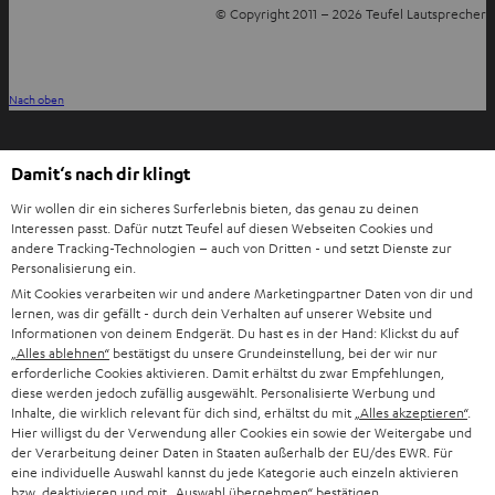
© Copyright 2011 – 2026 Teufel Lautsprecher
YouTube
Facebook
Instagram
TikTok
WhatsApp
Pinterest
Nach oben
Damit‘s nach dir klingt
Wir wollen dir ein sicheres Surferlebnis bieten, das genau zu deinen
Interessen passt. Dafür nutzt Teufel auf diesen Webseiten Cookies und
andere Tracking-Technologien – auch von Dritten - und setzt Dienste zur
Personalisierung ein.
Mit Cookies verarbeiten wir und andere Marketingpartner Daten von dir und
lernen, was dir gefällt - durch dein Verhalten auf unserer Website und
Informationen von deinem Endgerät. Du hast es in der Hand: Klickst du auf
„Alles ablehnen“
bestätigst du unsere Grundeinstellung, bei der wir nur
erforderliche Cookies aktivieren. Damit erhältst du zwar Empfehlungen,
diese werden jedoch zufällig ausgewählt. Personalisierte Werbung und
Inhalte, die wirklich relevant für dich sind, erhältst du mit
„Alles akzeptieren“
.
Hier willigst du der Verwendung aller Cookies ein sowie der Weitergabe und
der Verarbeitung deiner Daten in Staaten außerhalb der EU/des EWR. Für
eine individuelle Auswahl kannst du jede Kategorie auch einzeln aktivieren
bzw. deaktivieren und mit
„Auswahl übernehmen“
bestätigen.