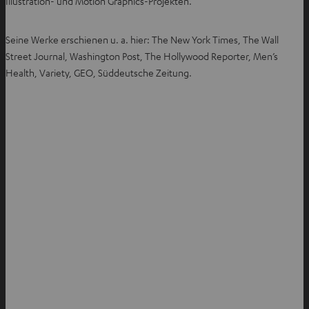
Illustration- und Motion Graphics-Projekten.
f
f
Seine Werke erschienen u. a. hier: The New York Times, The Wall
n
Street Journal, Washington Post, The Hollywood Reporter, Men’s
e
Health, Variety, GEO, Süddeutsche Zeitung.
n