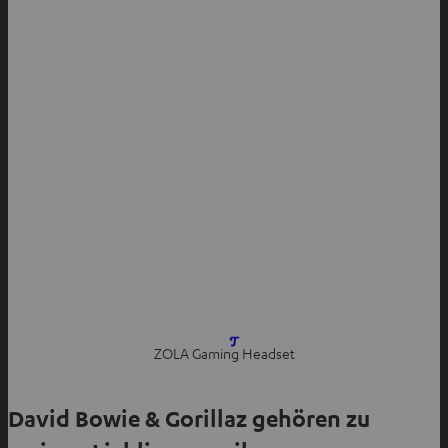
I
ZOLA Gaming Headset
m
n
David Bowie & Gorillaz gehören zu
e
u