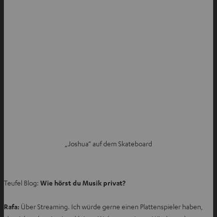
I
„Joshua“ auf dem Skateboard
m
n
e
Teufel Blog:
Wie hörst du Musik privat?
u
e
Rafa:
Über Streaming. Ich würde gerne einen Plattenspieler haben,
n