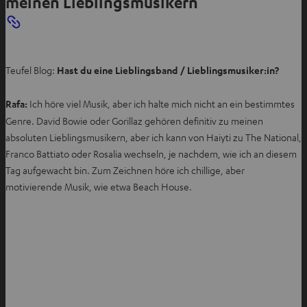
meinen Lieblingsmusikern
e
n
T
a
Teufel Blog:
Hast du eine Lieblingsband / Lieblingsmusiker:in?
b
ö
Rafa:
Ich höre viel Musik, aber ich halte mich nicht an ein bestimmtes
f
Genre. David Bowie oder Gorillaz gehören definitiv zu meinen
f
absoluten Lieblingsmusikern, aber ich kann von Haiyti zu The National,
n
Franco Battiato oder Rosalia wechseln, je nachdem, wie ich an diesem
e
Tag aufgewacht bin. Zum Zeichnen höre ich chillige, aber
n
motivierende Musik, wie etwa Beach House.